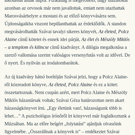
alkotással álltak talpra. Fizikailag is megerőltető, nagy utazásokat
azonban az orvosok már nem javallottak, emiatt nem utazhattak
Marosvásárhelyre a mostani és az előző könyvvásárra sem.
Újdonságaikba viszont bepillanthattak az érdeklődők. A standon
megvásárolhatták Szávai tavalyi sikeres könyvét,
Az életed, Polcz
Alaine
című kötetet és ennek idei párját,
Az élet és Mészöly Miklós
– a templom és kilincse
című kiadványt. A dilógia megalkotása a
szerző vallomása szerint valóságos versenyfutás volt az idővel. De
ő nyert. És nyilván az irodalombarátok.
Az új kiadvány hátsó borítóján Szávai jelzi, hogy a Polcz Alaine-
ről közreadott könyve,
Az életed, Polcz Alaine
és ez a kötet:
összetartoznak. Nem csupán azért, mert Polcz Alaine és Mészöly
Miklós házastársak voltak; Szávai Géza határozottan nem akart
házasságkönyvet írni. „Egy életünk van!, házasságunk több is
lehet…” A pszichológus írónőről írt könyvvel már foglalkoztunk a
Múzsában. Ma az előre beígért „folytatást” ajánljuk olvasóink
figyelmébe. „Összeállnak a könyvek is” – emlékeztet Szávai