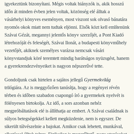
igyekeztünk bizonyítani. Mégis voltak hiányzók is, akik hosszú
időn át minden évben jelen voltak, közönség elé álltak a
vásárhelyi könyves eseményen, most viszont sok olvasó bánatára
nyomós okok miatt nem tudtak eljönni. Elsők közt kell említenünk
Szávai Gézát, megannyi jelentős könyv szerzőjét, a Pont Kiadó
létrehozóját és feleségét, Szávai Ilonát, a budapesti könyvműhely
vezetőjét, akiknek személyes varázsa nemcsak vásári
könyvstandjuk köré teremtett mindig barátságos nyüzsgést, hanem
a gyerekrendezvényeiket is nagyon népszerűvé tette.
Gondoljunk csak hirtelen a sajátos jellegű
Gyermekvilág
trilógiára. Az is meggyőzően tanúsítja, hogy a regényei révén
térben és időben szabadon csapongó író a gyermekek nyelvét is
fölényesen birtokolja. Az idő, a sors azonban nehéz
megpróbáltatások elé is állíthatja az embert. A Szávai családnak is
súlyos betegségekkel kellett megküzdenie, nem is egyszer. De
sikerült túlvészelnie a bajokat. Amikor csak lehetett, munkával,