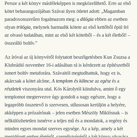
Persze a két könyv másféleképpen is megközelíthető. Erre az első
kötet beharangozójában Szávai ilyen ötletet adott: „Magamban
paradoxonszerűen fogalmazom meg: a
dilógia
ebben az esetben
olyan
trilógia,
melynek harmadik kötete az első kettőből épül fel
az olvasó tudatában, mint az első két kötetből – és a két életből! –
összeálló boltív.”
Az íróval az új könyvéről folytatott beszélgetésben Kun Zsuzsa a
Klubrádió november 16-i adásában rá is kérdezett az építészetből
ismert boltív metaforára. Szávaitól megtudhattuk, hogy ez is,
akárcsak a kötet alcíme,
A templom és kilincse
az
egész
és a
részletek
viszonyára utal. Kós Károlytól kiindulva, amint ő egy
templomot megtervezve úgy gondolt a nagy egészre, hogy a
legapróbb összetevő is szervesen, stílusosan kerüljön a helyére,
akképpen a prózaírónak – jelen esetben Mészöly Miklósnak – is
nélkülözhetetlen ismérve a teljes mű és a mondatok, a regény és
minden egyes mondat szerves egysége. Az a kép, amely a két
megidézett ember életéről, személyiségéről a két könyv olvasása