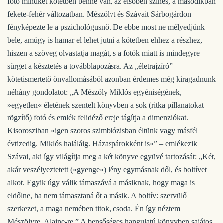
fotó mindkét kötetben benne van, az elsőben színes, a másodikban
fekete-fehér változatban. Mészölyt és Szávait Sárbogárdon
fényképezte le a pszichológusnő. De ebbe most ne mélyedjünk
bele, amúgy is hamar el lehet jutni a kötetben ehhez a részhez,
hiszen a szöveg olvastatja magát, s a fotók miatt is mindegyre
sürget a késztetés a továbblapozásra. Az „életrajzíró”
kötetismertető önvallomásából azonban érdemes még kiragadnunk
néhány gondolatot: „A Mészöly Miklós egyéniségének,
»egyetlen« életének szentelt könyvben a sok (ritka pillanatokat
rögzítő) fotó és emlék felidéző ereje tágítja a dimenziókat.
Kisorosziban »igen szoros szimbiózisban éltünk vagy másfél
évtizedig. Miklós haláláig. Házaspárokként is«” – emlékezik
Szávai, aki így világítja meg a két könyve együvé tartozását: „Két,
akár veszélyeztetett (»gyenge«) lény egymásnak dől, és boltívet
alkot. Egyik úgy válik támaszává a másiknak, hogy maga is
eldőlne, ha nem támasztaná őt a másik. A boltív: szervülő
szerkezet, a maga nemében titok, csoda. Én így néztem
Mészölyre, Alaine-re.” A bensőséges hangulatú könyvben sajátos