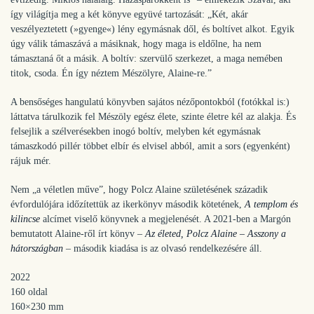
így világítja meg a két könyve együvé tartozását: „Két, akár
veszélyeztetett (»gyenge«) lény egymásnak dől, és boltívet alkot. Egyik
úgy válik támaszává a másiknak, hogy maga is eldőlne, ha nem
támasztaná őt a másik. A boltív: szervülő szerkezet, a maga nemében
titok, csoda. Én így néztem Mészölyre, Alaine-re.”
A bensőséges hangulatú könyvben sajátos nézőpontokból (fotókkal is:)
láttatva tárulkozik fel Mészöly egész élete, szinte életre kél az alakja. És
felsejlik a szélverésekben inogó boltív, melyben két egymásnak
támaszkodó pillér többet elbír és elvisel abból, amit a sors (egyenként)
rájuk mér.
Nem „a véletlen műve”, hogy Polcz Alaine születésének századik
évfordulójára időzítettük az ikerkönyv második kötetének,
A templom és
kilincse
alcímet viselő könyvnek a megjelenését. A 2021-ben a Margón
bemutatott Alaine-ről írt könyv –
Az életed, Polcz Alaine – Asszony a
hátországban
– második kiadása is az olvasó rendelkezésére áll.
2022
160 oldal
160×230 mm