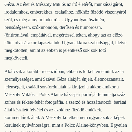
Géza. Az élet és Mészöly Miklós az író életéről, munkásságáról,
irodalomhoz, emberekhez, családhoz, nőkhöz fűződő viszonyáról
szól, és még annyi mindenről… Ugyanolyan őszintén,
bensőségesen, szókimondón, derűsen és humorosan,
(ön)iróniával, empátiával, megértéssel telten, ahogy azt az előző
kötet olvasásakor tapasztaltuk. Ugyanakkora szabadsággal, illetve
megkötötten, amint az ebben is jelentkező sok-sok fotó
megköveteli.
Akárcsak a korábbi recenzióban, ebben is ki kell emelnünk azt a
személyességet, ami Szávai Géza alakját, énjeit, életmozzanatait,
jelenségeit, családi sorsfordulatait is kirajzolja akkor, amikor a
Mészöly Miklós – Polcz Alaine házaspár portréját felmutatja száz
színes és fekete-fehér fotográfia, a szerző és hozzátartozói, barátai
által készített felvétel és az azokhoz fűződő emlékek,
kommentárok által. A Mészöly-kötetben nem ugyanazok a képek
kerülnek nyilvánosságra, mint a Polcz Alaine-könyvben. Egyetlen