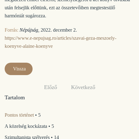
után felsejlik előttünk, ezt az összetevőiben megtestesülő
harmóniát sugározza.
Forrás:
Népújság,
2022. december 2.
https://www.e-nepujsag.ro/articles/szavai-geza-meszoely-
koenyve-alaine-koenyve
Vissza
Előző
Következő
Tartalom
Pontos történet
• 5
A közelség kockázata • 5
Szimultanista szélverés • 14