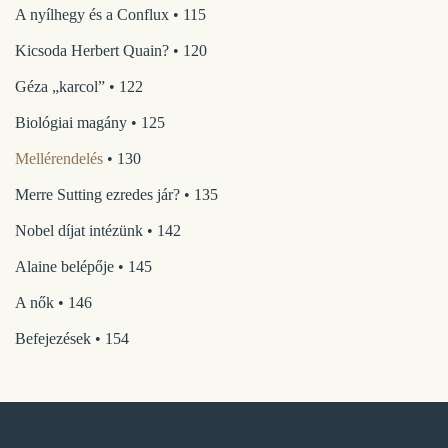
A nyílhegy és a Conflux • 115
Kicsoda Herbert Quain? • 120
Géza „karcol” • 122
Biológiai magány • 125
Mellérendelés
• 130
Merre Sutting ezredes jár? • 135
Nobel díjat intézünk • 142
Alaine belépője • 145
A nők • 146
Befejezések • 154