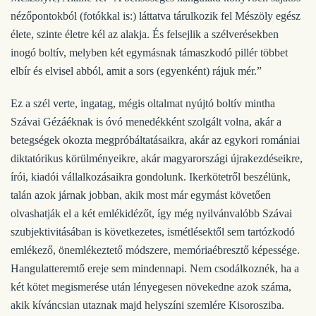
nézőpontokból (fotókkal is:) láttatva tárulkozik fel Mészöly egész
élete, szinte életre kél az alakja. És felsejlik a szélverésekben
inogó boltív, melyben két egymásnak támaszkodó pillér többet
elbír és elvisel abból, amit a sors (egyenként) rájuk mér.”
Ez a szél verte, ingatag, mégis oltalmat nyújtó boltív mintha
Szávai Gézáéknak is óvó menedékként szolgált volna, akár a
betegségek okozta megpróbáltatásaikra, akár az egykori romániai
diktatórikus körülményeikre, akár magyarországi újrakezdéseikre,
írói, kiadói vállalkozásaikra gondolunk. Ikerkötetről beszélünk,
talán azok járnak jobban, akik most már egymást követően
olvashatják el a két emlékidézőt, így még nyilvánvalóbb Szávai
szubjektivitásában is következetes, ismétlésektől sem tartózkodó
emlékező, önemlékeztető módszere, memóriaébresztő képessége.
Hangulatteremtő ereje sem mindennapi. Nem csodálkoznék, ha a
két kötet megismerése után lényegesen növekedne azok száma,
akik kíváncsian utaznak majd helyszíni szemlére Kisorosziba.