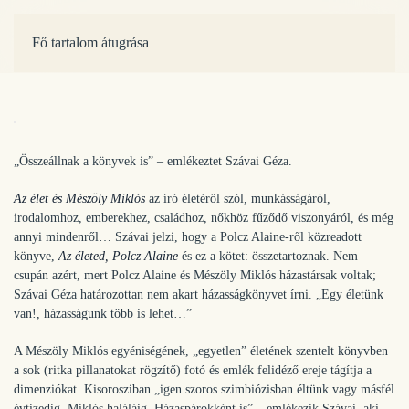
Fő tartalom átugrása
„Összeállnak a könyvek is” – emlékeztet Szávai Géza.
Az élet és Mészöly Miklós
az író életéről szól, munkásságáról,
irodalomhoz, emberekhez, családhoz, nőkhöz fűződő viszonyáról, és még
annyi mindenről… Szávai jelzi, hogy a Polcz Alaine-ről közreadott
könyve,
Az életed, Polcz Alaine
és ez a kötet: összetartoznak. Nem
csupán azért, mert Polcz Alaine és Mészöly Miklós házastársak voltak;
Szávai Géza határozottan nem akart házasságkönyvet írni. „Egy életünk
van!, házasságunk több is lehet…”
A Mészöly Miklós egyéniségének, „egyetlen” életének szentelt könyvben
a sok (ritka pillanatokat rögzítő) fotó és emlék felidéző ereje tágítja a
dimenziókat. Kisorosziban „igen szoros szimbiózisban éltünk vagy másfél
évtizedig. Miklós haláláig. Házaspárokként is” – emlékezik Szávai, aki