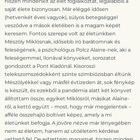
hiszen mindenkit az élet foglalkoztat, legalábbis a
saját élete bizonyosan. Már eléggé idősen
(hetvenkét éves vagyok), súlyos betegséggel
vesződve a mások életében is a magam képét
keresem. Fontos szerepe volt az életünkben
Mészöly Miklósnak, idősebb író barátomnak és
feleségének, a pszichológus Polcz Alaine-nek, aki a
feleségemmel, Ilonával könyveket, sorozatot
gondozott a Pont Kiadónál. Kisoroszi
telekszomszédokként szinte szimbiózisban éltünk
Mészölyékkel vagy másfél évtizeden át, sok fénykép
is készült, és ezekből a pandémia alatt két könyvet
állítottam össze, egyiket Miklósról, másikat Alaine-
ről, a kettő együtt – most, hogy már megjelentek –
afféle összehajló boltívet képez, amely a mi
életünket befogja. A jövőre nézve már lényegében
nem az életem, hanem az utóéletem kérdése
vethető fel. De edzettem magamat, hiszen minden