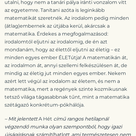
utalni, hogy nem a tanári pálya iránti vonzalom vitt
az egyetemre. Tanítani azóta is leginkább
matematikát szeretnék. Az irodalom pedig minden
(átlag)embernek az útjába kerül, akárcsak a
matematika. Érdekes a megfogalmazásod:
irodalomtól eljutni az irodalomig, de én azt
mondanám, hogy az élettől eljutni az életig – ez
minden egyes ember ÉLETútja! A matematikán át,
az irodalmon át, annyi szellemi felkészülésen át, de
mindig az életig jut minden egyes ember. Nekem
azért lett végül az irodalom az életem, és nem a
matematika, mert a regények szinte kozmikusnak
tetsző világa tágasabbnak tűnt, mint a matematika
szétágazó konkrétum-pókhálója.
– Mit jelentett
A Hét
című rangos hetilapnál
végzendő munka olyan szempontból, hogy igazi
újságírásnak számít(hat)ott, ami természetesen nem