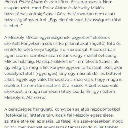
életed, Polcz Alaine
és ez a kötet: összetartoznak. Nem
csupán azért, mert Polcz Alaine és Mészöly Miklós
házastársak voltak; Szávai Géza határozottan nem akart
házasságkönyvet írni. „Egy életünk van!, házasságunk több
is lehet…”
A Mészöly Miklós egyéniségének, „egyetlen” életének
szentelt könyvben a sok (ritka pillanatokat rögzítő) fotó és
emlék felidéző ereje tágítja a dimenziókat. Kisorosziban
„igen szoros szimbiózisban éltünk vagy másfél évtizedig.
Miklós haláláig. Házaspárokként is” – emlékezik Szávai, aki
így világítja meg a két könyve együvé tartozását: „Két, akár
veszélyeztetett (»gyenge«) lény egymásnak dől, és boltívet
alkot. Egyik úgy válik támaszává a másiknak, hogy maga is
eldőlne, ha nem támasztaná őt a másik. A boltív: szervülő
szerkezet, a maga nemében titok, csoda. Én így néztem
Mészölyre, Alaine-re.”
A bensőséges hangulatú könyvben sajátos nézőpontokból
(fotókkal is:) láttatva tárulkozik fel Mészöly egész élete,
szinte életre kél az alakja. És felsejlik a szélverésekben inogó
boltív, melyben két egymásnak támaszkodó pillér többet