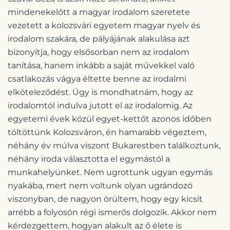
mindenekelőtt a magyar irodalom szeretete
vezetett a kolozsvári egyetem magyar nyelv és
irodalom szakára, de pályájának alakulása azt
bizonyítja, hogy elsősorban nem az irodalom
tanítása, hanem inkább a saját művekkel való
csatlakozás vágya éltette benne az irodalmi
elköteleződést. Úgy is mondhatnám, hogy az
irodalomtól indulva jutott el az irodalomig. Az
egyetemi évek közül egyet-kettőt azonos időben
töltöttünk Kolozsváron, én hamarabb végeztem,
néhány év múlva viszont Bukarestben találkoztunk,
néhány iroda választotta el egymástól a
munkahelyünket. Nem ugrottunk ugyan egymás
nyakába, mert nem voltunk olyan ugrándozó
viszonyban, de nagyon örültem, hogy egy kicsit
arrébb a folyosón régi ismerős dolgozik. Akkor nem
kérdezgettem, hogyan alakult az ő élete is