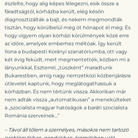
észlelte, hogy alig képes lélegezni, esik össze a
fáradtságtól, kórházba került, elég későn
diagnosztizálták a bajt, és nekem megmondták
tisztán, hogy körülbelül még öt hónapot él még. És
hogy vigyem olyan kórházi körülmények közé erre
az időre, amelyek emberhez méltóak. Így került
Ilona a budapesti Korányi szanatóriumba, ott vagy
két évig feküdt, mert megmentették, közben mi a
lányunkkal, Eszterrel, „túszként” maradtunk
Bukarestben, amíg nagy nemzetközi közbenjárásra
útlevelet kaptunk, hogy meglátogathassuk a
kórházban. És nem tértünk vissza. Akkoriban már
nem adták vissza „automatikusan” a menekülteket
a „szocialista magyar hatóságok a baráti szocialista
Románia szerveinek…”
– Távol áll tőlem a személyes, másokra nem tartozó
problémákban, gondokban-örömökben való