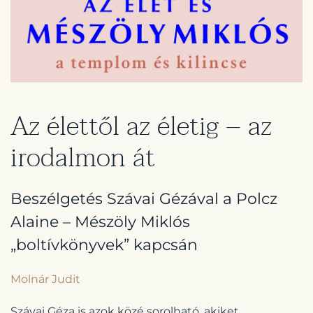
Az élettől az életig – az
irodalmon át
Beszélgetés Szávai Gézával a Polcz
Alaine – Mészöly Miklós
„boltívkönyvek” kapcsán
Molnár Judit
Szávai Géza is azok közé sorolható, akiket