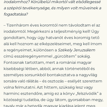
irodalomhoz? Körülbelül mikortól vált elsődlegessé
a szépírói tevékenysége, és milyen volt műveinek a
fogadtatása?
– Tizenhárom éves koromtól nem távolodtam el az
irodalomtól. Megérkezni a teljesítményig kell! Úgy
gondoltam, hogy úgy hatvanöt éves koromig tető
alá kell hoznom az elképzeléseimet, meg kell írnom
a regényeimet, különösen a
Székely Jeruzsálem
című esszéregényemmel „gürcöltem” sokáig.
Fontosnak tartottam, mert a romániai magyar
kisebbségi létben, abból, annak történetéből és
személyes sorsunkból bontakoztatva a nagyvilág
sorsára való rálátás – és osztozás – esélyét szerettem
volna felmutatni. Azt hittem, szükség lesz vagy
harminc esztendőre, amíg ez a könyv „felszívódik” a
közösségi tudatba, de úgy látom, gyorsabban megy,
tavaly már a hetedik magyar kiadása jelent meg.