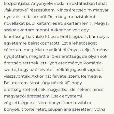
központjába. Anyanyelvi irodalmi oktatásban tehát
„fakultatíve” részesültem. Nincs érettségim magyar
nyelv és irodalomból. De már gimnazistaként
novellákat publikáltam, és író akartam lenni. Magyar
szakra akartam menni. Akkoriban volt egy
lehetőség: ha valaki 10-esre érettségizett, bármelyik
egyetemre beiratkozhatott. Ezt a lehetőséget
céloztam meg. Matematikából fényes teljesítményt
nyújtottam, meglett a 10-es érettségi, de olyan sok
érettségizettnek lett ilyen eredménye Románia-
szerte, hogy az ő felvételi nélküli jogosultságukat
visszavonták. Akkor hát felvételiztem. Remegve.
Bejutottam. Most „úgy nézek ki”, hogy
érettségiztethetnék magyarból, de nekem nincs
magyarból érettségim. Csak egyetemi
végzettségem… Nem bonyolítom tovább a
bonyolult történetet, csupán arra szerettem volna