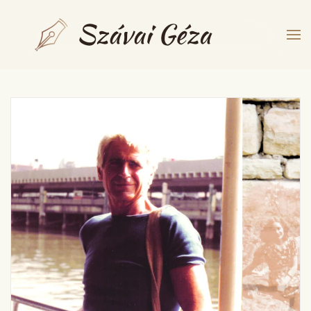
Fő tartalom átugrása