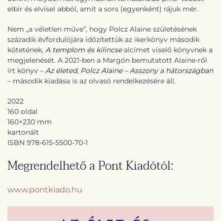
elbír és elvisel abból, amit a sors (egyenként) rájuk mér.
Nem „a véletlen műve”, hogy Polcz Alaine születésének
századik évfordulójára időzítettük az ikerkönyv második
kötetének,
A templom és kilincse
alcímet viselő könyvnek a
megjelenését. A 2021-ben a Margón bemutatott Alaine-ről
írt könyv –
Az életed, Polcz Alaine – Asszony a hátországban
– második kiadása is az olvasó rendelkezésére áll.
2022
160 oldal
160×230 mm
kartonált
ISBN 978-615-5500-70-1
Megrendelhető a Pont Kiadótól:
www.pontkiado.hu