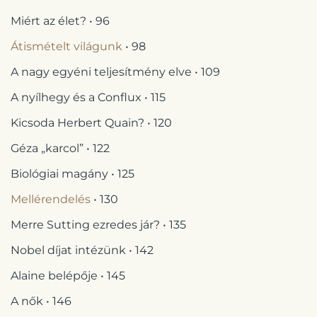
Miért az élet? • 96
Átismételt világunk
• 98
A nagy egyéni teljesítmény elve • 109
A nyílhegy és a Conflux • 115
Kicsoda Herbert Quain? • 120
Géza „karcol” • 122
Biológiai magány • 125
Mellérendelés
• 130
Merre Sutting ezredes jár? • 135
Nobel díjat intézünk • 142
Alaine belépője • 145
A nők • 146