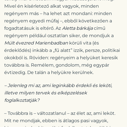
Mivel én kísérletező alkat vagyok, minden
regényem más – ha lehet azt mondani: minden
regényem egyedi műfaj –, ebből következően a
fogadtatásuk is eltérő. Az
Aletta bárkája
című
regényem például osztatlan siker, de mondjuk a
Múlt évezred Marienbadban
körüli vita (és
érdeklődés) inkább a „fű alatt” izzik, persze, politikai
okokból is. Röviden: regényeim a helyüket keresik
továbbra is. Remélem, gondolom, még egypár
évtizedig. De talán a helyükre kerülnek.
– Jelenleg mi az, ami leginkább érdekli és leköti,
illetve milyen tervek és elképzelések
foglalkoztatják?
– Továbbra is – változatlanul – az élet az, ami leköt.
Mit ne mondjak, ebben is átlagos pasi vagyok,