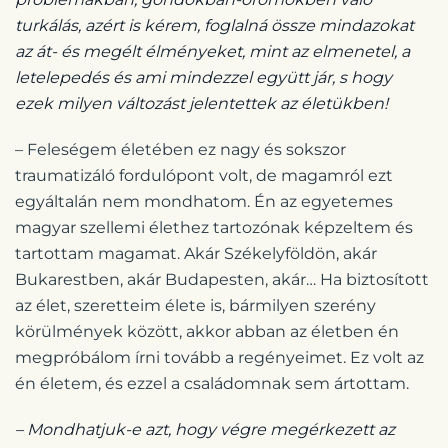
turkálás, azért is kérem, foglalná össze mindazokat
az át- és megélt élményeket, mint az elmenetel, a
letelepedés és ami mindezzel együtt jár, s hogy
ezek milyen változást jelentettek az életükben!
– Feleségem életében ez nagy és sokszor
traumatizáló fordulópont volt, de magamról ezt
egyáltalán nem mondhatom. Én az egyetemes
magyar szellemi élethez tartozónak képzeltem és
tartottam magamat. Akár Székelyföldön, akár
Bukarestben, akár Budapesten, akár… Ha biztosított
az élet, szeretteim élete is, bármilyen szerény
körülmények között, akkor abban az életben én
megpróbálom írni tovább a regényeimet. Ez volt az
én életem, és ezzel a családomnak sem ártottam.
– Mondhatjuk-e azt, hogy végre megérkezett az