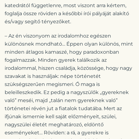
katedrától függetlenre, most viszont arra kértem,
foglalja össze röviden a későbbi írói pályáját alakító
és/vagy segítő tényezőket.
– Az én viszonyom az irodalomhoz egészen
különösnek mondható… Éppen olyan különös, mint
minden átlagos kamaszé, hogy paradoxonban
fogalmazzak. Minden gyerek találkozik az
irodalommal, hiszen családja, közössége, hogy nagy
szavakat is használjak: népe történetét
szükségszerűen megismeri. Ő maga is
beleilleszkedik. Ez pedig a nagyszülők „gyereknek
való” meséi, majd „talán nem gyereknek való”
történetei révén jut a fiatalok tudatába. Mert az
ifjúnak ismernie kell saját előzményeit, szülei,
nagyszülei életét meghatározó, eldöntő
eseményeket… Röviden: a rá, a gyerekre is