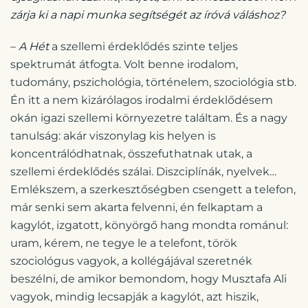
zárja ki a napi munka segítségét az íróvá váláshoz?
–
A Hét
a szellemi érdeklődés szinte teljes
spektrumát átfogta. Volt benne irodalom,
tudomány, pszichológia, történelem, szociológia stb.
Én itt a nem kizárólagos irodalmi érdeklődésem
okán igazi szellemi környezetre találtam. És a nagy
tanulság: akár viszonylag kis helyen is
koncentrálódhatnak, összefuthatnak utak, a
szellemi érdeklődés szálai. Diszciplínák, nyelvek…
Emlékszem, a szerkesztőségben csengett a telefon,
már senki sem akarta felvenni, én felkaptam a
kagylót, izgatott, könyörgő hang mondta románul:
uram, kérem, ne tegye le a telefont, török
szociológus vagyok, a kollégájával szeretnék
beszélni, de amikor bemondom, hogy Musztafa Ali
vagyok, mindig lecsapják a kagylót, azt hiszik,