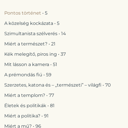
Pontos történet
• 5
A közelség kockázata • 5
Szimultanista szélverés • 14
Miért a természet? • 21
Kék melegítő, piros ing • 37
Mit lásson a kamera • 51
A prémondás fiú • 59
Szerzetes, katona és – „természeti” – világfi • 70
Miért a templom? • 77
Életek és politikák • 81
Miért a politika? • 91
Miért a mű? • 96