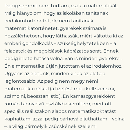
Pedig semmit nem tudtam, csak a matematikát.
Máig hiányolom, hogy az iskolában tanítanak
irodalomtörténetet, de nem tanítanak
matematikatörténetet, gyerekek számára is
hozzáférhetően, hogy láthassák, miért váltotta ki az
emberi gondolkodás – szükséghelyzetekben – a
feladatok és megoldások káprázatos sorát. Ennek
pedig ihlető hatása volna, van is minden gyerekre…
Én a matematika útján jutottam el az irodalomhoz.
Ugyanis az életünk, mindenkinek az élete a
legfontosabb. Az pedig nem megy némi
matematika nélkül (a fizetést meg kell szerezni,
számolni, beosztani stb.). Én kamaszgyerekként
román tannyelvű osztályba kerültem, mert ott
speciális reál szakon alapos matematikaoktatást
kaphattam, azzal pedig bárhová eljuthattam – volna
–, a világ bármelyik csücskének szellemi