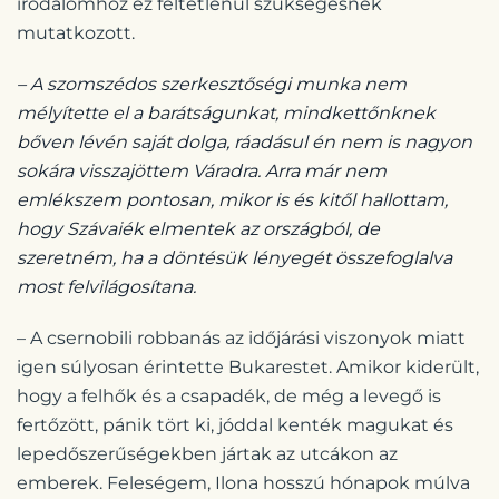
irodalomhoz ez feltétlenül szükségesnek
mutatkozott.
– A szomszédos szerkesztőségi munka nem
mélyítette el a barátságunkat, mindkettőnknek
bőven lévén saját dolga, ráadásul én nem is nagyon
sokára visszajöttem Váradra. Arra már nem
emlékszem pontosan, mikor is és kitől hallottam,
hogy Szávaiék elmentek az országból, de
szeretném, ha a döntésük lényegét összefoglalva
most felvilágosítana.
– A csernobili robbanás az időjárási viszonyok miatt
igen súlyosan érintette Bukarestet. Amikor kiderült,
hogy a felhők és a csapadék, de még a levegő is
fertőzött, pánik tört ki, jóddal kenték magukat és
lepedőszerűségekben jártak az utcákon az
emberek. Feleségem, Ilona hosszú hónapok múlva