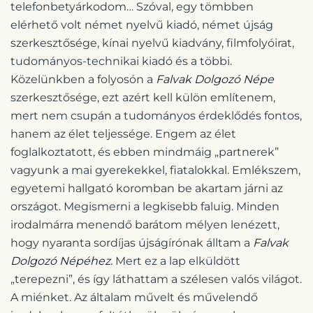
telefonbetyárkodom… Szóval, egy tömbben
elérhető volt német nyelvű kiadó, német újság
szerkesztősége, kínai nyelvű kiadvány, filmfolyóirat,
tudományos-technikai kiadó és a többi.
Közelünkben a folyosón a
Falvak Dolgozó Népe
szerkesztősége, ezt azért kell külön említenem,
mert nem csupán a tudományos érdeklődés fontos,
hanem az élet teljessége. Engem az élet
foglalkoztatott, és ebben mindmáig „partnerek”
vagyunk a mai gyerekekkel, fiatalokkal. Emlékszem,
egyetemi hallgató koromban be akartam járni az
országot. Megismerni a legkisebb faluig. Minden
irodalmárra menendő barátom mélyen lenézett,
hogy nyaranta sordíjas újságírónak álltam a
Falvak
Dolgozó Népéhez.
Mert ez a lap elküldött
„terepezni”, és így láthattam a szélesen valós világot.
A miénket. Az általam művelt és művelendő