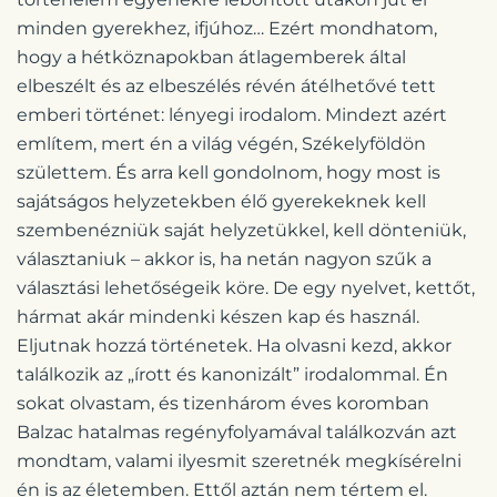
minden gyerekhez, ifjúhoz… Ezért mondhatom,
hogy a hétköznapokban átlagemberek által
elbeszélt és az elbeszélés révén átélhetővé tett
emberi történet: lényegi irodalom. Mindezt azért
említem, mert én a világ végén, Székelyföldön
születtem. És arra kell gondolnom, hogy most is
sajátságos helyzetekben élő gyerekeknek kell
szembenézniük saját helyzetükkel, kell dönteniük,
választaniuk – akkor is, ha netán nagyon szűk a
választási lehetőségeik köre. De egy nyelvet, kettőt,
hármat akár mindenki készen kap és használ.
Eljutnak hozzá történetek. Ha olvasni kezd, akkor
találkozik az „írott és kanonizált” irodalommal. Én
sokat olvastam, és tizenhárom éves koromban
Balzac hatalmas regényfolyamával találkozván azt
mondtam, valami ilyesmit szeretnék megkísérelni
én is az életemben. Ettől aztán nem tértem el.