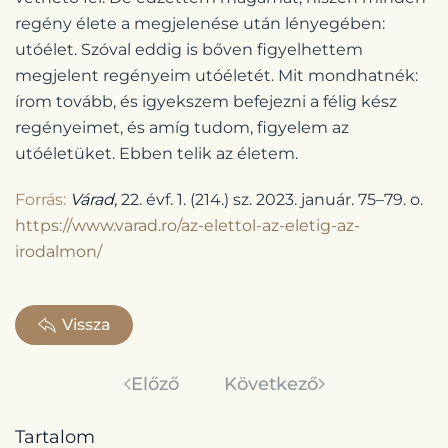
regény élete a megjelenése után lényegében:
utóélet. Szóval eddig is bőven figyelhettem
megjelent regényeim utóéletét. Mit mondhatnék:
írom tovább, és igyekszem befejezni a félig kész
regényeimet, és amíg tudom, figyelem az
utóéletüket. Ebben telik az életem.
Forrás:
Várad,
22. évf. 1. (214.) sz. 2023. január. 75–79. o.
https://www.varad.ro/az-elettol-az-eletig-az-
irodalmon/
Vissza
Előző
Következő
Tartalom