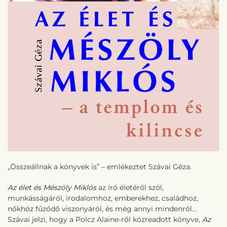
„Összeállnak a könyvek is” – emlékeztet Szávai Géza.
Az élet és Mészöly Miklós
az író életéről szól,
munkásságáról, irodalomhoz, emberekhez, családhoz,
nőkhöz fűződő viszonyáról, és még annyi mindenről…
Szávai jelzi, hogy a Polcz Alaine-ről közreadott könyve,
Az