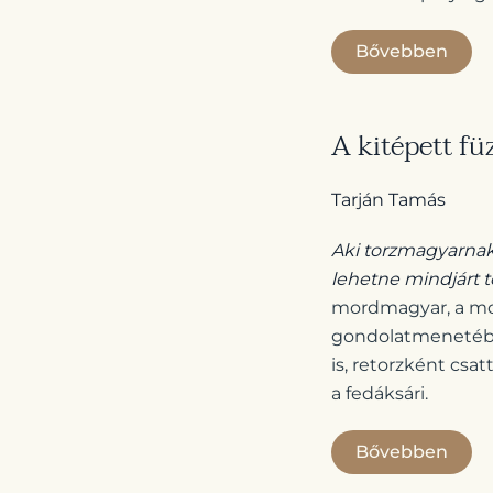
Bővebben
A kitépett füz
Tarján Tamás
Aki torzmagyarnak 
lehetne mindjárt t
mordmagyar, a mor
gondolatmenetében
is, retorzként csa
a fedáksári.
Bővebben