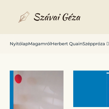
Fő tartalom átugrása
Nyitólap
Magamról
Herbert Quain
Széppróza