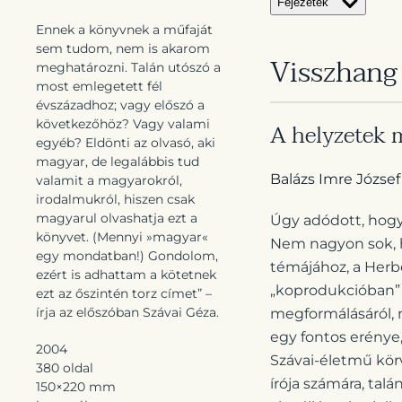
Fejezetek
Ennek a könyvnek a műfaját
sem tudom, nem is akarom
Visszhang
meghatározni. Talán utószó a
most emlegetett fél
évszázadhoz; vagy előszó a
következőhöz? Vagy valami
A helyzetek m
egyéb? Eldönti az olvasó, aki
magyar, de legalábbis tud
Balázs Imre József
valamit a magyarokról,
irodalmukról, hiszen csak
magyarul olvashatja ezt a
Úgy adódott, hogy
könyvet. (Mennyi »magyar«
Nem nagyon sok, hi
egy mondatban!) Gondolom,
témájához, a Herbe
ezért is adhattam a kötetnek
„koprodukcióban” 
ezt az őszintén torz címet” –
írja az előszóban Szávai Géza.
megformálásáról, n
egy fontos erénye,
2004
Szávai-életmű kör
380 oldal
írója számára, ta
150×220 mm