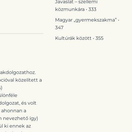
Javaslat – szellemi
közmunkára • 333
Magyar „gyermekszakma” •
347
Kultúrák között • 355
zakdolgozathoz.
ióval közelített a
)
lönféle
olgozat, és volt
t, ahonnan a
n nevezhető így)
l ki ennek az