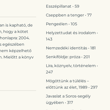
Esszépillanat • 59
Cseppben a tenger • 77
Pengeélen • 105
n is kapható, de
m, hogy a kötet
Helyzettudat és irodalom •
 honlapra: 2004.
143
jes egészében
Nemzedéki identitás • 181
 nem képzelhető
Senkiföldje: próza • 201
n. Mielőtt a könyv
Líra, köznyelv, történelem •
247
Mögöttünk a túlélés –
előttünk az élet, 1989 • 297
Javaslat a Soros-segély
ügyében • 317