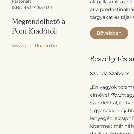
kartonált
alapállásnak a jel
ISBN 963-7265-03-1
arra predestinálná
tárgyakat és tája
Megrendelhető a
Pont Kiadótól:
Bővebben
www.pontkiado.hu
Beszélgetés a
Szonda Szabolcs
„Én vagyok torzma
címével
(Torzmagy
szándékkal, illetv
Ugyanakkor újabb 
lényegét „elcsípni
kitermelt már néh
de ilyen értelemb