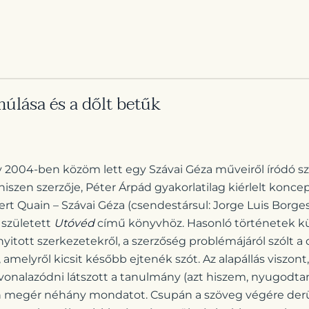
úlása és a dőlt betűk
 2004-ben közöm lett egy Szávai Géza műveiről íródó s
szen szerzője, Péter Árpád gyakorlatilag kiérlelt koncepc
rt Quain – Szávai Géza (csendestársul: Jorge Luis Borges
született
Utóvéd
című könyvhöz. Hasonló történetek kü
yitott szerkezetekről, a szerzőség problémájáról szólt a d
 amelyről kicsit később ejtenék szót. Az alapállás viszon
vonalazódni látszott a tanulmány (azt hiszem, nyugodta
lán megér néhány mondatot. Csupán a szöveg végére derü