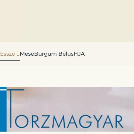
Esszé
Mese
Burgum Bélus
HJA