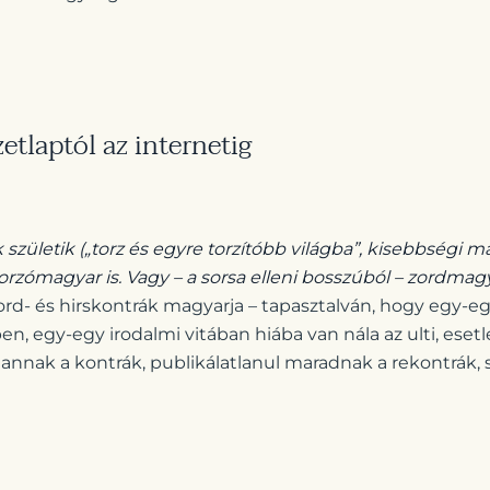
etlaptól az internetig
születik („torz és egyre torzítóbb világba”, kisebbségi m
orzómagyar is. Vagy – a sorsa elleni bosszúból – zordmagy
d- és hirskontrák magyarja – tapasztalván, hogy egy-egy
, egy-egy irodalmi vitában hiába van nála az ulti, eset
ttannak a kontrák, publikálatlanul maradnak a rekontrák, 