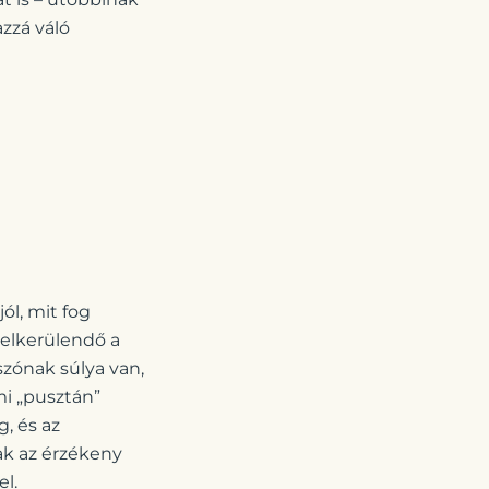
zzá váló
ól, mit fog
 elkerülendő a
szónak súlya van,
mi „pusztán”
, és az
k az érzékeny
l.