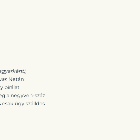
agyarként),
ar.
Netán
 bírálat
leg a negyven-száz
s csak úgy szálldos