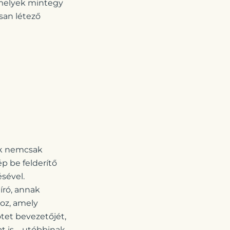
 amelyek mintegy
san létező
nek nemcsak
p be felderítő
sével.
író, annak
hoz, amely
tet bevezetőjét,
t is – utóbbinak