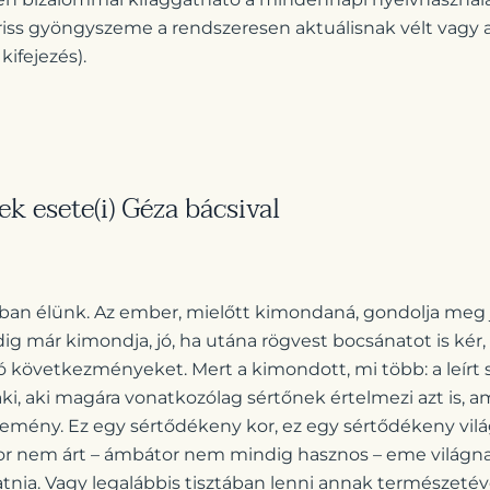
friss gyöngyszeme a rendszeresen aktuálisnak vélt vagy a
ifejezés).
ek esete(i) Géza bácsival
ban élünk. Az ember, mielőtt kimondaná, gondolja meg j
g már kimondja, jó, ha utána rögvest bocsánatot is kér,
 következményeket. Mert a kimondott, mi több: a leírt 
aki, aki magára vonatkozólag sértőnek értelmezi azt is, a
emény. Ez egy sértődékeny kor, ez egy sértődékeny világ
r nem árt – ámbátor nem mindig hasznos – eme világna
atnia. Vagy legalábbis tisztában lenni annak természetéve