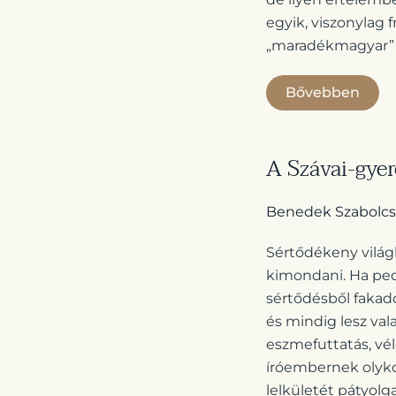
egyik, viszonylag 
„maradékmagyar” k
Bővebben
A Szávai-gyer
Benedek Szabolcs
Sértődékeny világ
kimondani. Ha pedi
sértődésből fakadó
és mindig lesz val
eszmefuttatás, vél
íróembernek olyko
lelkületét pátyolg