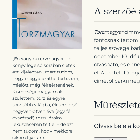
A szerzőé 
Torzmagyar
címmel
fontosnak tartom a
teljes szövege bár
december 10., délu
„Én vagyok torzmagyar – e
olvasható, és enn
könyv legelső sorában sietek
ezt kijelenteni, mert tudom,
el. A tisztelt Láto
hogy magyarázattal tartozom,
címétől bárki megi
mielőtt még félreértenének.
Kisebbségi magyarnak
születtem, torz és egyre
Műrészlet
torzítóbb világba; életem első
negyven-ötven éve (egy fél
évszázad!) torzulásaim
leküzdésében telt el – de azt
Olvass bele a k
nem tudom, hogy mekkora
sikerrel jártam.