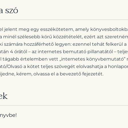
a szó
 jelent meg egy esszékötetem, amely könyvesboltokba
 minél szélesebb körű közzétételét, ezért azt szeretné
ki számára hozzáférhető legyen: ezennel tehát felkerül a
tán 4 órától – az internetes bemutató pillanatától – tel
él tágabb értelemben vett „internetes könyvbemutató”
gató/Olvasó a kötet teljes szövegét elolvashatja a honlapo
jedne, kérem, olvassa el a bevezető fejezetét.
ek
önyvbe!