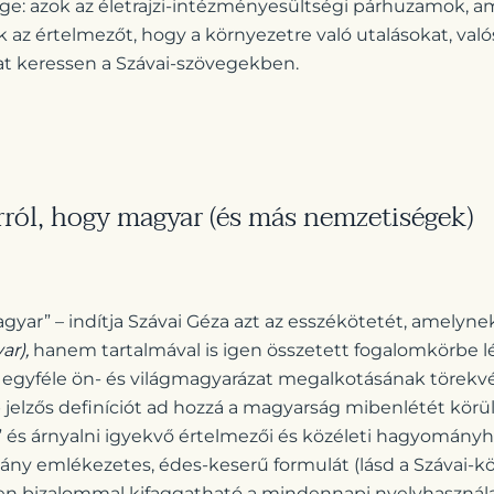
lege: azok az életrajzi-intézményesültségi párhuzamok,
k az értelmezőt, hogy a környezetre való utalásokat, való
kat keressen a Szávai-szövegekben.
rról, hogy magyar (és más nemzetiségek)
gyar” – indítja Szávai Géza azt az esszékötetét, amely
ar),
hanem tartalmával is igen összetett fogalomkörbe lé
e egyféle ön- és világmagyarázat megalkotásának törekvé
jelzős definíciót ad hozzá a magyarság mibenlétét körül
” és árnyalni igyekvő értelmezői és közéleti hagyomány
ány emlékezetes, édes-keserű formulát (lásd a Szávai-kö
en bizalommal kifaggatható a mindennapi nyelvhasznála