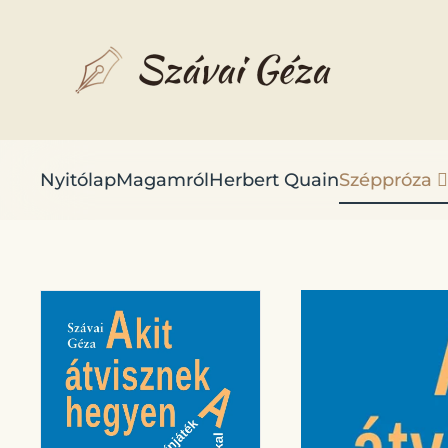
Fő tartalom átugrása
Nyitólap
Magamról
Herbert Quain
Széppróza