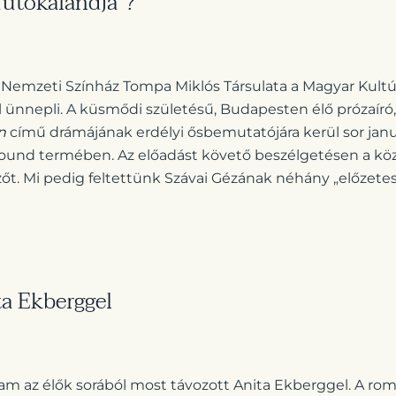
futókalandja”?
 Nemzeti Színház Tompa Miklós Társulata a Magyar Kultúr
l ünnepli. A küsmődi születésű, Budapesten élő prózaíró
n
című drámájának erdélyi ősbemutatójára kerül sor janu
ound termében. Az előadást követő beszélgetésen a kö
zőt. Mi pedig feltettünk Szávai Gézának néhány „előzetes
ta Ekberggel
ram az élők sorából most távozott Anita Ekberggel. A r