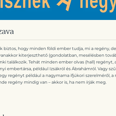
zava
biztos, hogy minden földi ember tudja, mi a regény, de 
yanakkor kiterjeszthető (gondolatban, mesélésben tová
ki találkozik. Tehát minden ember olvas (hall) regényt,
nyi embertársa, például Izsákról és Ábrahámról. Vagy s
gy regényt például a nagymama ifjúkori szerelméről, a
mde regény mindig van – akkor is, ha nem írják meg.