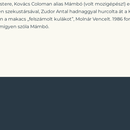
tere, Kovács Coloman alias Mámbó (volt mozigépész!) 
en szekustársával, Zudor Antal hadnaggyal hurcolta át a
n a makacs „felszámolt kulákot”, Molnár Vencelt. 1986 f
 emígyen szóla Mámbó.