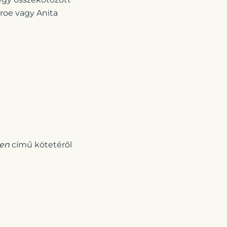
nroe vagy Anita
yen
című kötetéről