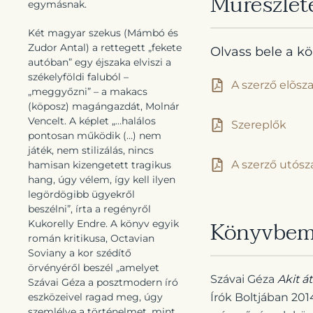
Műrészlet
egymásnak.
Két magyar szekus (Mámbó és
Zudor Antal) a rettegett „fekete
Olvass bele a k
autóban” egy éjszaka elviszi a
székelyföldi faluból –
A szerző elõsz
„meggyőzni” – a makacs
(köposz) magángazdát, Molnár
Vencelt. A képlet „…halálos
Szereplők
pontosan működik (…) nem
játék, nem stilizálás, nincs
A szerző utósz
hamisan kizengetett tragikus
hang, úgy vélem, így kell ilyen
legördögibb ügyekről
beszélni”, írta a regényről
Könyvbem
Kukorelly Endre. A könyv egyik
román kritikusa, Octavian
Soviany a kor szédítő
örvényéről beszél „amelyet
Szávai Géza
Akit á
Szávai Géza a posztmodern író
Írók Boltjában 201
eszközeivel ragad meg, úgy
szemlélve a történelmet, mint