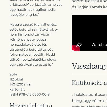
színművészek közr
a ‘látszatok’ sorjázását, amelyet
és Tarján Tamás i
egy hatalmas tragikomédia
levegője leng be.”
Maga a szerző így vall egész
estét betöltő színjátékáról: „A
nem kimondottan vidám
»élményanyag« egész
nemzedékek életét (és
történetét) betöltötte, sőt
folyamatosan betölti. Hadd
töltsön be színjátékba oldva
Visszhang
egy szórakoztató estét is.”
2014
112 oldal
Kritikusoké a
140×200 mm
kartonált
…halálos pontosan 
ISBN 978-615-5500-00-8
hang, úgy vélem, í
Megrendelhető a
szerint. Magyar sz