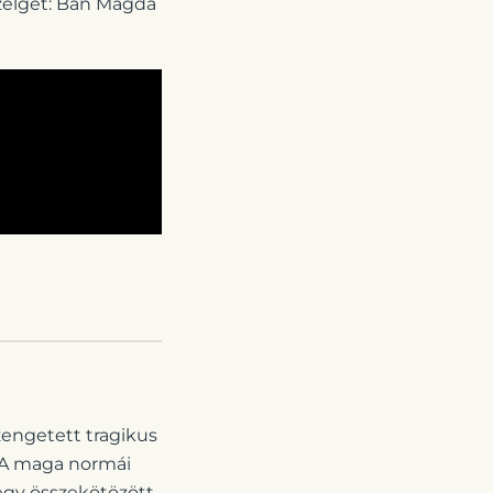
zélget: Bán Magda
zengetett tragikus
. A maga normái
 egy összekötözött