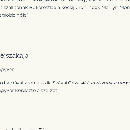
it szállítanak Bukarestbe a kocsijukon, hogy Marilyn Mo
egjobb nője”.
éjszakája
ngyvér
ó drámával kísérletezik. Szávai Géza
Akit átvisznek a heg
yvér kérdezte a szerzőt.