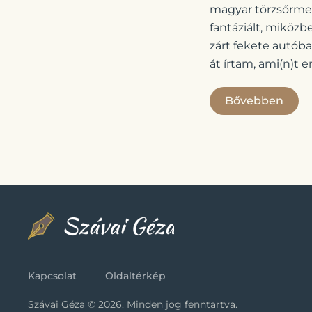
magyar törzsőrmes
fantáziált, miközb
zárt fekete autóba
át írtam, ami(n)t
Bővebben
Kapcsolat
Oldaltérkép
Szávai Géza ©
2026.
Minden jog fenntartva.