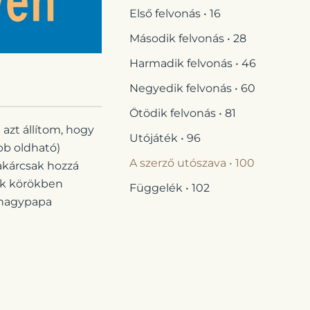
Első felvonás • 16
Második felvonás • 28
Harmadik felvonás • 46
Negyedik felvonás • 60
Ötödik felvonás • 81
azt állítom, hogy
Utójáték • 96
bb oldható)
A szerző utószava • 100
 akárcsak hozzá
zűk körökben
Függelék • 102
 nagypapa