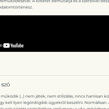
eműködésével. A kötetet bemutatja és a szerzővel bes
rodalomtörténész.
 szó
működik (…) nem játék, nem stilizálás, nincs hamisan ki
gy kell ilyen legördögibb ügyekről beszélni. Normálisan
ekusok között szolgálatban arról megy a vita, miközben