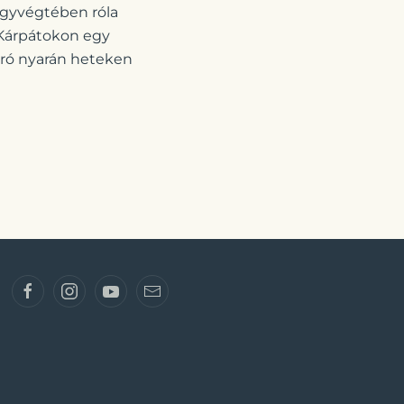
egyvégtében róla
 Kárpátokon egy
orró nyarán heteken