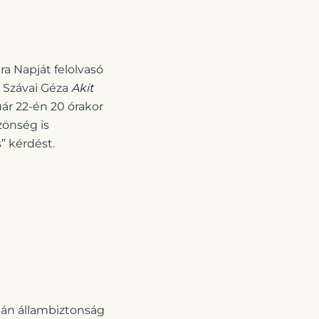
a Napját felolvasó
, Szávai Géza
Akit
ár 22-én 20 órakor
zönség is
” kérdést.
omán állambiztonság