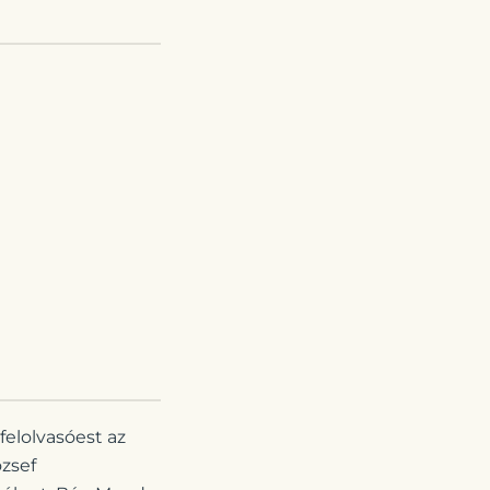
elolvasóest az
ózsef