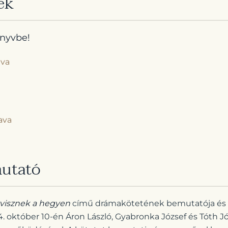
ek
önyvbe!
ava
ava
utató
tvisznek a hegyen
című drámakötetének bemutatója és f
4. október 10-én Áron László, Gyabronka József és Tóth J