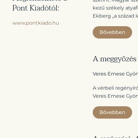
Pont Kiadótól:
kezű székely atyaf
Ekberg „a század l
www.pontkiado.hu
Bővebben
A meggyőzés 
Veres Emese Gyö
A vérbeli regényír
Veres Emese Gyöng
Bővebben