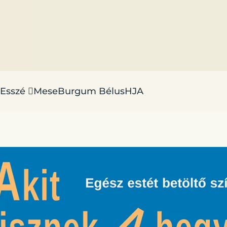
Esszé
Mese
Burgum Bélus
HJA