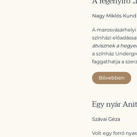
A regényíró „
Nagy Miklós Kund
A marosvásárhelyi
színházi előadássa
átvisznek a hegye
a színház Undergr
faggathatja a szer
Bővebben
Egy nyár Ani
Szávai Géza
Volt egy forró nya