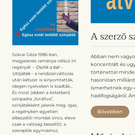
A szerző s
Szávai Géza 1986-ban,
Abban nem vagyok 
megjelenés reménye nélkül írt
koncentrált és ug
regényét –
Oszlik a bál –
történettel minden
Utójáték
– a rendszerváltozás
után kétszer is kinyomtatták,
hasonlóan milliárd
idegen nyelveken is kiadták…
ismerhetnek egy-e
És most (ebben a kötetben)
hadifogságáról. Á
színpadra „fordítva”,
színjátékként jelenik meg. Igaz,
a regényben egyetlen
Bővebben
elbeszélői mondat sincs, eleve
csak a valóság beszél(t): a
szereplők egymáshoz,