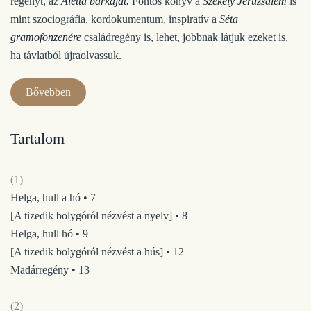
regényt, az
Aletta bárkáját.
Fontos könyv a
Székely Jeruzsálem
is
mint szociográfia, kordokumentum, inspiratív a
Séta
gramofonzenére
családregény is, lehet, jobbnak látjuk ezeket is,
ha távlatból újraolvassuk.
Bővebben
Tartalom
(1)
Helga, hull a hó • 7
[A tizedik bolygóról nézvést a nyelv] • 8
Helga, hull hó • 9
[A tizedik bolygóról nézvést a hús] • 12
Madárregény • 13
(2)