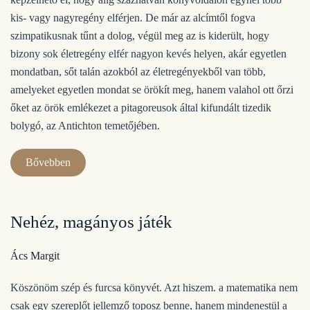
kis- vagy nagyregény elférjen. De már az alcímtől fogva
szimpatikusnak tűnt a dolog, végül meg az is kiderült, hogy
bizony sok életregény elfér nagyon kevés helyen, akár egyetlen
mondatban, sőt talán azokból az életregényekből van több,
amelyeket egyetlen mondat se örökít meg, hanem valahol ott őrzi
őket az örök emlékezet a pitagoreusok által kifundált tizedik
bolygó, az Antichton temetőjében.
Bővebben
Nehéz, magányos játék
Ács Margit
Köszönöm szép és furcsa könyvét. Azt hiszem. a matematika nem
csak egy szereplőt jellemző toposz benne, hanem mindenestül a