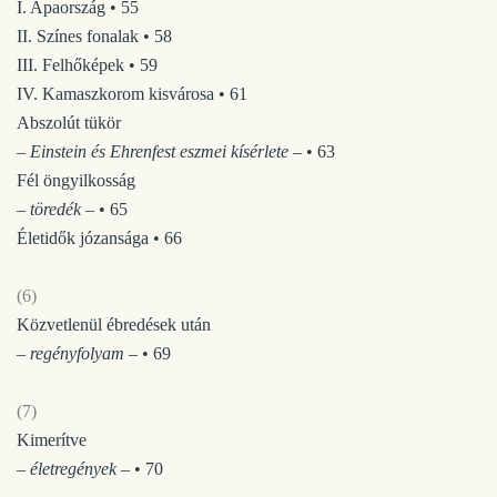
I. Apaország • 55
II. Színes fonalak • 58
III. Felhőképek • 59
IV. Kamaszkorom kisvárosa • 61
Abszolút tükör
– Einstein és Ehrenfest eszmei kísérlete –
• 63
Fél öngyilkosság
– töredék –
• 65
Életidők józansága • 66
(6)
Közvetlenül ébredések után
– regényfolyam –
• 69
(7)
Kimerítve
– életregények –
• 70