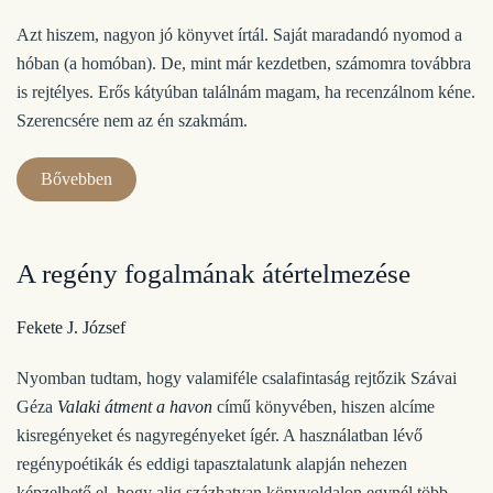
Azt hiszem, nagyon jó könyvet írtál. Saját maradandó nyomod a
hóban (a homóban). De, mint már kezdetben, számomra továbbra
is rejtélyes. Erős kátyúban találnám magam, ha recenzálnom kéne.
Szerencsére nem az én szakmám.
Bővebben
A regény fogalmának átértelmezése
Fekete J. József
Nyomban tudtam, hogy valamiféle csalafintaság rejtőzik Szávai
Géza
Valaki átment a havon
című könyvében, hiszen alcíme
kisregényeket és nagyregényeket ígér. A használatban lévő
regénypoétikák és eddigi tapasztalatunk alapján nehezen
képzelhető el, hogy alig százhatvan könyvoldalon egynél több