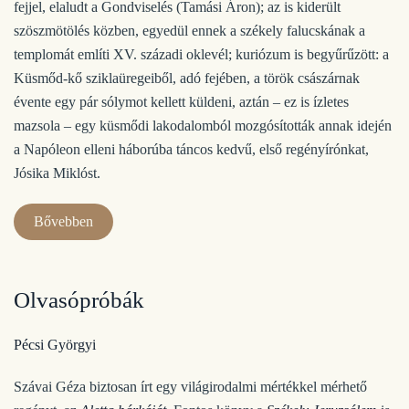
fejjel, elaludt a Gondviselés (Tamási Áron); az is kiderült
szöszmötölés közben, egyedül ennek a székely falucskának a
templomát említi XV. századi oklevél; kuriózum is begyűrűzött: a
Küsmőd-kő sziklaüregeiből, adó fejében, a török császárnak
évente egy pár sólymot kellett küldeni, aztán – ez is ízletes
mazsola – egy küsmődi lakodalomból mozgósították annak idején
a Napóleon elleni háborúba táncos kedvű, első regényírónkat,
Jósika Miklóst.
Bővebben
Olvasópróbák
Pécsi Györgyi
Szávai Géza biztosan írt egy világirodalmi mértékkel mérhető