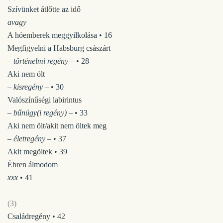
Szívünket átlőtte az idő
avagy
A hóemberek meggyilkolása • 16
Megfigyelni a Habsburg császárt
– történelmi regény –
• 28
Aki nem ölt
– kisregény –
• 30
Valószínűségi labirintus
– bűnügy(i regény) –
• 33
Aki nem ölt/akit nem öltek meg
– életregény –
• 37
Akit megöltek • 39
Ébren álmodom
xxx
• 41
(3)
Családregény • 42