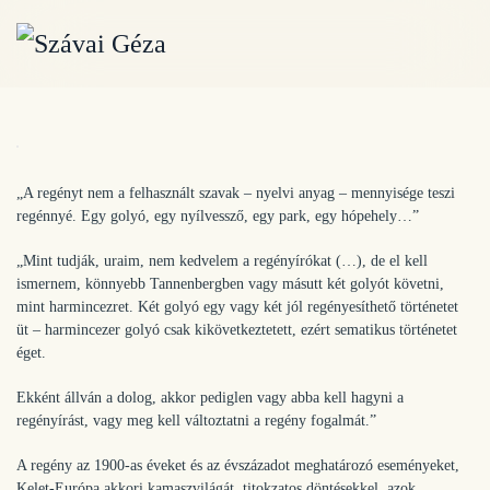
Fő tartalom átugrása
„A regényt nem a felhasznált szavak – nyelvi anyag – mennyisége teszi
regénnyé. Egy golyó, egy nyílvessző, egy park, egy hópehely…”
„Mint tudják, uraim, nem kedvelem a regényírókat (…), de el kell
ismernem, könnyebb Tannenbergben vagy másutt két golyót követni,
mint harmincezret. Két golyó egy vagy két jól regényesíthető történetet
üt – harmincezer golyó csak kikövetkeztetett, ezért sematikus történetet
éget.
Ekként állván a dolog, akkor pediglen vagy abba kell hagyni a
regényírást, vagy meg kell változtatni a regény fogalmát.”
A regény az 1900-as éveket és az évszázadot meghatározó eseményeket,
Kelet-Európa akkori kamaszvilágát, titokzatos döntésekkel, azok