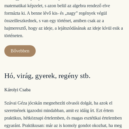
matematikai képzelet, s azon belül az algebra rendező elve
formázta ki. A benne lévő kis- és „nagy” regények végül
összeilleszkednek, s van egy történet, amiben csak az a
hajmeresztő, hogy az ideje, a lejátszódásának az ideje kívül esik a
történeten.
Bővebben
Hó, virág, gyerek, regény stb.
Károlyi Csaba
Szávai Géza jócskán megnehezíti olvasói dolgát, ha azok el
szeretnének igazodni mindabban, amit ez idáig írt. Ezt értem
praktikus, hétköznapi értelemben, és magas esztétikai értelemben
egyaránt. Praktikusan: már az is komoly gondot okozhat, ha meg