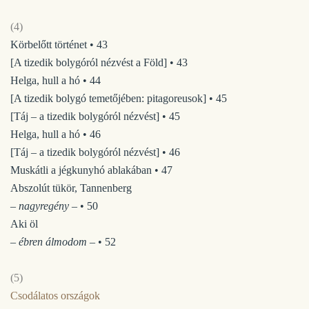
(4)
Körbelőtt történet • 43
[A tizedik bolygóról nézvést a Föld] • 43
Helga, hull a hó • 44
[A tizedik bolygó temetőjében: pitagoreusok] • 45
[Táj – a tizedik bolygóról nézvést] • 45
Helga, hull a hó • 46
[Táj – a tizedik bolygóról nézvést] • 46
Muskátli a jégkunyhó ablakában • 47
Abszolút tükör, Tannenberg
– nagyregény –
• 50
Aki öl
– ébren álmodom –
• 52
(5)
Csodálatos országok