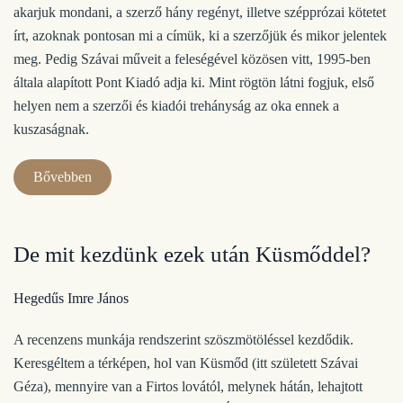
akarjuk mondani, a szerző hány regényt, illetve szépprózai kötetet
írt, azoknak pontosan mi a címük, ki a szerzőjük és mikor jelentek
meg. Pedig Szávai műveit a feleségével közösen vitt, 1995-ben
általa alapított Pont Kiadó adja ki. Mint rögtön látni fogjuk, első
helyen nem a szerzői és kiadói trehányság az oka ennek a
kuszaságnak.
Bővebben
De mit kezdünk ezek után Küsmőddel?
Hegedűs Imre János
A recenzens munkája rendszerint szöszmötöléssel kezdődik.
Keresgéltem a térképen, hol van Küsmőd (itt született Szávai
Géza), mennyire van a Firtos lovától, melynek hátán, lehajtott