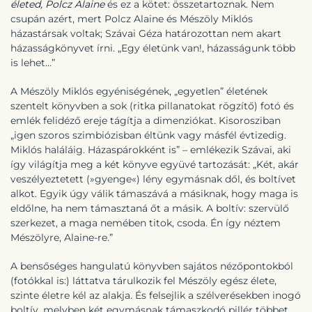
életed, Polcz Alaine
és ez a kötet: összetartoznak. Nem
csupán azért, mert Polcz Alaine és Mészöly Miklós
házastársak voltak; Szávai Géza határozottan nem akart
házasságkönyvet írni. „Egy életünk van!, házasságunk több
is lehet…”
A Mészöly Miklós egyéniségének, „egyetlen” életének
szentelt könyvben a sok (ritka pillanatokat rögzítő) fotó és
emlék felidéző ereje tágítja a dimenziókat. Kisorosziban
„igen szoros szimbiózisban éltünk vagy másfél évtizedig.
Miklós haláláig. Házaspárokként is” – emlékezik Szávai, aki
így világítja meg a két könyve együvé tartozását: „Két, akár
veszélyeztetett (»gyenge«) lény egymásnak dől, és boltívet
alkot. Egyik úgy válik támaszává a másiknak, hogy maga is
eldőlne, ha nem támasztaná őt a másik. A boltív: szervülő
szerkezet, a maga nemében titok, csoda. Én így néztem
Mészölyre, Alaine-re.”
A bensőséges hangulatú könyvben sajátos nézőpontokból
(fotókkal is:) láttatva tárulkozik fel Mészöly egész élete,
szinte életre kél az alakja. És felsejlik a szélverésekben inogó
boltív, melyben két egymásnak támaszkodó pillér többet