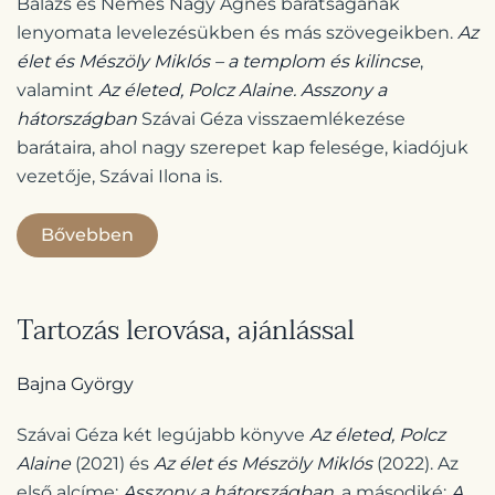
Balázs és Nemes Nagy Ágnes barátságának
lenyomata levelezésükben és más szövegeikben.
Az
élet és Mészöly Miklós – a templom és kilincse
,
valamint
Az életed, Polcz Alaine. Asszony a
hátországban
Szávai Géza visszaemlékezése
barátaira, ahol nagy szerepet kap felesége, kiadójuk
vezetője, Szávai Ilona is.
Bővebben
Tartozás lerovása, ajánlással
Bajna György
Szávai Géza két legújabb könyve
Az életed, Polcz
Alaine
(2021) és
Az élet és Mészöly Miklós
(2022). Az
első alcíme:
Asszony a hátországban,
a másodiké:
A