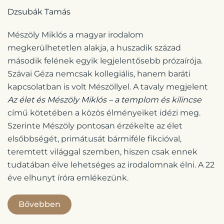
Dzsubák Tamás
Mészöly Miklós a magyar irodalom
megkerülhetetlen alakja, a huszadik század
második felének egyik legjelentősebb prózaírója.
Szávai Géza nemcsak kollegiális, hanem baráti
kapcsolatban is volt Mészöllyel. A tavaly megjelent
Az élet és Mészöly Miklós – a templom és kilincse
című kötetében a közös élményeiket idézi meg.
Szerinte Mészöly pontosan érzékelte az élet
elsőbbségét, primátusát bármiféle fikcióval,
teremtett világgal szemben, hiszen csak ennek
tudatában élve lehetséges az irodalomnak élni. A 22
éve elhunyt íróra emlékezünk.
Bővebben