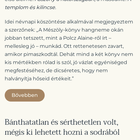
templom és kilincse.
Idei névnapi köszöntése alkalmával megjegyeztem
a szerzőnek: „A Mészöly-könyv hangneme okán
jobban tetszett, mint a Polcz Alaine-ről írt –
mellesleg jó – munkád. Ott rettenetesen zavart,
amikor pimaszkodtál. Dehát mind a két könyv nem
kis mértékben rólad is szól, jó vázlat egyéniséged
megfestéséhez, de dicséretes, hogy nem
halványítja hőseid értékeit.”
Bővebben
Bánthatatlan és sérthetetlen volt,
mégis ki lehetett hozni a sodrából