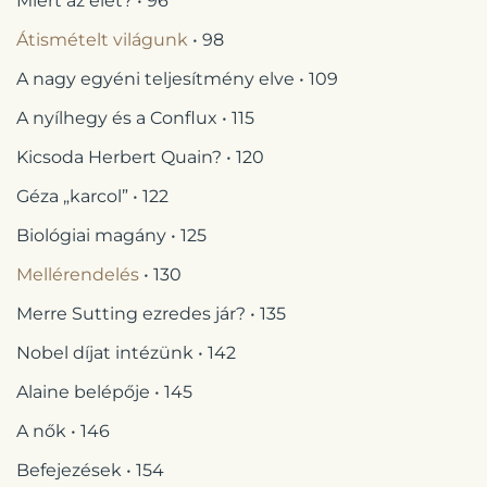
Miért az élet? • 96
Átismételt világunk
• 98
A nagy egyéni teljesítmény elve • 109
A nyílhegy és a Conflux • 115
Kicsoda Herbert Quain? • 120
Géza „karcol” • 122
Biológiai magány • 125
Mellérendelés
• 130
Merre Sutting ezredes jár? • 135
Nobel díjat intézünk • 142
Alaine belépője • 145
A nők • 146
Befejezések • 154