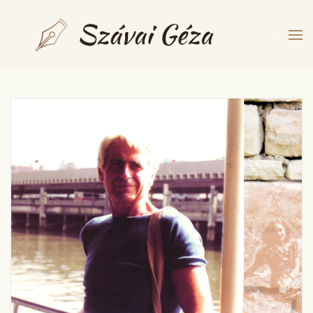
Fő tartalom átugrása