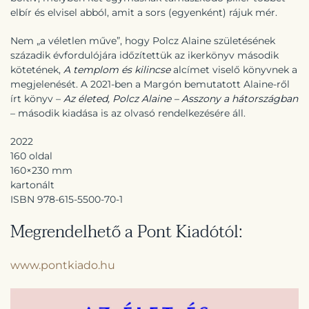
elbír és elvisel abból, amit a sors (egyenként) rájuk mér.
Nem „a véletlen műve”, hogy Polcz Alaine születésének
századik évfordulójára időzítettük az ikerkönyv második
kötetének,
A templom és kilincse
alcímet viselő könyvnek a
megjelenését. A 2021-ben a Margón bemutatott Alaine-ről
írt könyv –
Az életed, Polcz Alaine – Asszony a hátországban
– második kiadása is az olvasó rendelkezésére áll.
2022
160 oldal
160×230 mm
kartonált
ISBN 978-615-5500-70-1
Megrendelhető a Pont Kiadótól:
www.pontkiado.hu