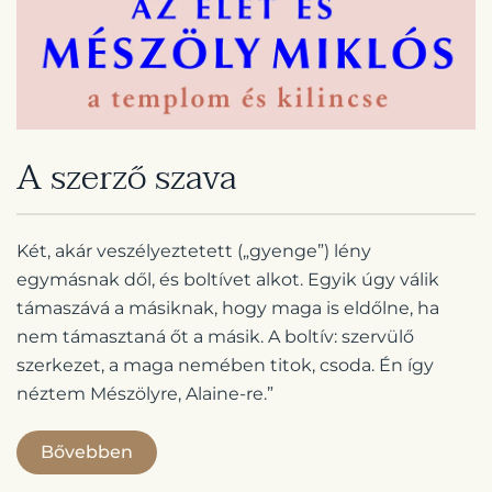
A szerző szava
Két, akár veszélyeztetett („gyenge”) lény
egymásnak dől, és boltívet alkot. Egyik úgy válik
támaszává a másiknak, hogy maga is eldőlne, ha
nem támasztaná őt a másik. A boltív: szervülő
szerkezet, a maga nemében titok, csoda. Én így
néztem Mészölyre, Alaine-re.”
Bővebben