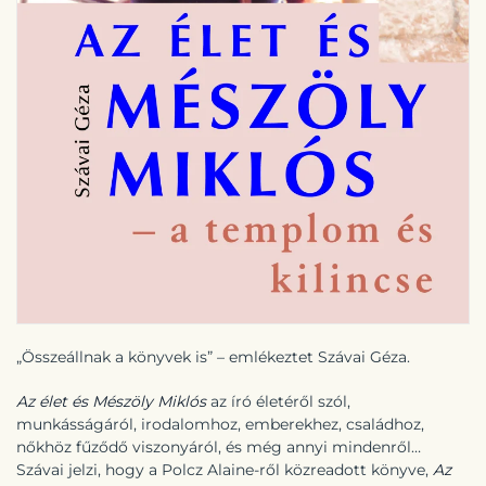
„Összeállnak a könyvek is” – emlékeztet Szávai Géza.
Az élet és Mészöly Miklós
az író életéről szól,
munkásságáról, irodalomhoz, emberekhez, családhoz,
nőkhöz fűződő viszonyáról, és még annyi mindenről…
Szávai jelzi, hogy a Polcz Alaine-ről közreadott könyve,
Az