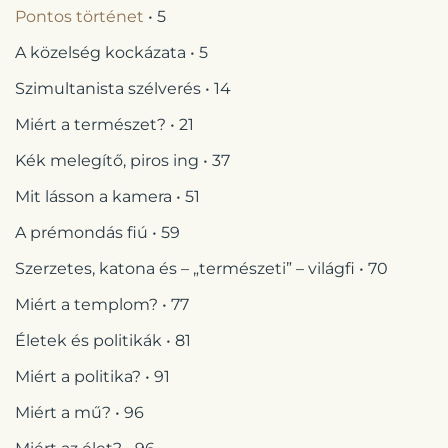
Pontos történet
• 5
A közelség kockázata • 5
Szimultanista szélverés • 14
Miért a természet? • 21
Kék melegítő, piros ing • 37
Mit lásson a kamera • 51
A prémondás fiú • 59
Szerzetes, katona és – „természeti” – világfi • 70
Miért a templom? • 77
Életek és politikák • 81
Miért a politika? • 91
Miért a mű? • 96