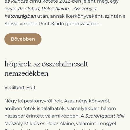
és kilincse
című kötete 2022-ben jelent meg, egy
évvel
Az életed, Polcz Alaine – Asszony a
hátországban
után, annak ikerkönyveként, szintén a
Szávai vezette Pont Kiadó gondozásában.
Bővebben
Írópárok az összebilincselt
nemzedékben
V. Gilbert Edit
Négy képeskönyvről írok. Azaz négy könyvről,
amiben fotók is találhatók, s amelyekben három
házaspár érintett valamiképpen. A
Szorongatott idill
Mészöly Miklós és Polcz Alaine, valamint Lengyel