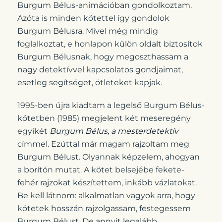
Burgum Bélus-animációban gondolkoztam.
Azóta is minden kötettel így gondolok
Burgum Bélusra. Mivel még mindig
foglalkoztat, e honlapon külön oldalt biztosítok
Burgum Bélusnak, hogy megoszthassam a
nagy detektívvel kapcsolatos gondjaimat,
esetleg segítséget, ötleteket kapjak.
1995-ben újra kiadtam a legelső Burgum Bélus-
kötetben (1985) megjelent két meseregény
egyikét
Burgum Bélus, a mesterdetektív
címmel. Ezúttal már magam rajzoltam meg
Burgum Bélust. Olyannak képzelem, ahogyan
a borítón mutat. A kötet belsejébe fekete-
fehér rajzokat készítettem, inkább vázlatokat.
Be kell látnom: alkalmatlan vagyok arra, hogy
kötetek hosszán rajzolgassam, festegessem
Burgum Bélust. De annyit legalább