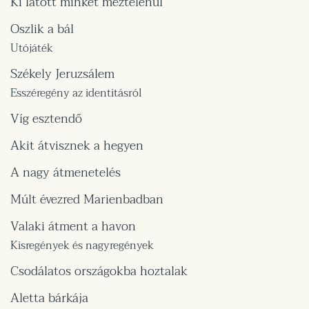
Ki látott minket meztelenül
Oszlik a bál
Utójáték
Székely Jeruzsálem
Esszéregény az identitásról
Víg esztendő
Akit átvisznek a hegyen
A nagy átmenetelés
Múlt évezred Marienbadban
Valaki átment a havon
Kisregények és nagyregények
Csodálatos országokba hoztalak
Aletta bárkája