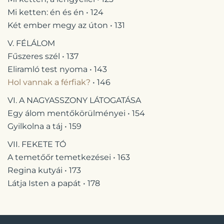
Mi ketten: én és én • 124
Két ember megy az úton • 131
V. FÉLÁLOM
Fűszeres szél • 137
Eliramló test nyoma • 143
Hol vannak a férfiak?
• 146
VI. A NAGYASSZONY LÁTOGATÁSA
Egy álom mentőkörülményei • 154
Gyilkolna a táj • 159
VII. FEKETE TÓ
A temetőőr temetkezései • 163
Regina kutyái • 173
Látja Isten a papát • 178