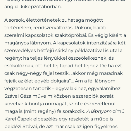
angliai kiképzőtáborban.
A sorsok, élettörténetek zuhataga mögött
történelem, rendszerváltozás. Rokoni, baráti,
szerelmi kapcsolatok szakítópróbái. És végig kísért a
magányos lábnyom. A kapcsolatok intenzitására két
szenvedélyes hétfejű sárkány példázatával is utal a
regény: ha teljes lényükkel összeölelkeznek, és
csókolóznak, ott hét fej tapad hét fejhez. De ha ezt
csak négy-négy fejjel teszik, „akkor még maradnak
fejeik az élet egyéb dolgaira”… Ám a fél lábnyom
végzetesen tartozik – egyvalakihez, egyvalamihez.
Szávai Géza műve miközben a szereplők sorsát
követve kibontja önmagát, szinte észrevétlenül
maga is (mint regény) felsorakozik.
A lábnyom
című
Karel Čapek elbeszélés egy részletét a műbe is
beidézi Szávai, de azt már csak az igen figyelmes