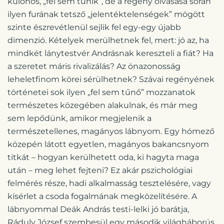
különös, „fel sem tűnik”, de a regény olvasása során
ilyen furának tetsző „jelentéktelenségek” mögött
szinte észrevétlenül sejlik fel egy-egy újabb
dimenzió. Kételyek merülhetnek fel, mert: jó az, ha
mindkét lánytestvér Andrásnak kereszteli a fiát? Ha
a szeretet máris rivalizálás? Az önazonosság
leheletfinom körei sérülhetnek? Szávai regényének
történetei sok ilyen „fel sem tűnő” mozzanatok
természetes közegében alakulnak, és már meg
sem lepődünk, amikor megjelenik a
természetellenes, magányos lábnyom. Egy hómező
közepén látott egyetlen, magányos bakancsnyom
titkát – hogyan kerülhetett oda, ki hagyta maga
után – meg lehet fejteni? Ez akár pszichológiai
felmérés része, hadi alkalmasság tesztelésére, vagy
kísérlet a csoda fogalmának megközelítésére. A
lábnyommal Deák András testi-lelki jó barátja,
Ráduly József szembesül egy második világháborús