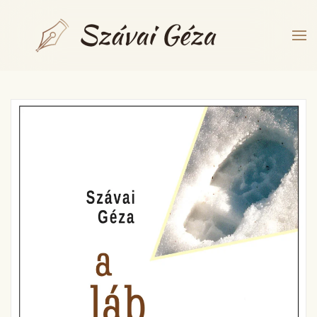
Fő tartalom átugrása