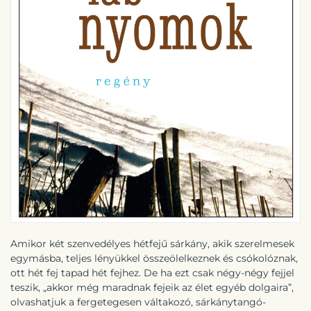
Amikor két szenvedélyes hétfejű sárkány, akik szerelmesek
egymásba, teljes lényükkel összeölelkeznek és csókolóznak,
ott hét fej tapad hét fejhez. De ha ezt csak négy-négy fejjel
teszik, „akkor még maradnak fejeik az élet egyéb dolgaira”,
olvashatjuk a fergetegesen váltakozó, sárkánytangó-