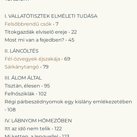
I. VALLATÓTISZTEK ELMÉLETI TUDÁSA
Felsőbbrendű csók
• 7
Titokgazdák elviselő ereje • 22
Most mi van a fejedben? • 45
II. LÁNCÖLTÉS
Fél-özvegyek éjszakája
• 69
Sárkánytangó
• 79
III. ÁLOM ÁLTAL
Tisztán, élesen • 95
Felhősziklák • 102
Régi párbeszédnyomok egy kislány emlékezetében
• 108
IV. LÁBNYOM HÓMEZŐBEN
Itt az idő nem telik • 122
Mi ketten, a lengyellel • 123