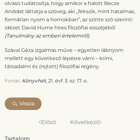
olvasó tudatosítja, hogy amikor a halott Becze
Andrást láttatja a szöveg, aki „fekszik, mint hatalmas,
formátlan nyom a homokban”, az szinte szó szerinti
idézet David Hume híres filozófiai esszéjéből
(Tanulmány az emberi értelemről).
Szávai Géza izgalmas műve – egyetlen lábnyom
mellett egy következő lépésre várni – krimi,
társadalmi és (rejtett) filozófiai regény.
Forrás:
Könyvhét,
21. évf. 3. sz. 17. o.
Vissza
Előző
Következő
Tartalom