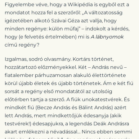
Figyelembe véve, hogy a Wikipédia is egyből ezt a
mondatot hozza fel a szerzőről: „A változatosság
igézetében alkotó Szávai Géza azt vallja, hogy
minden regénye: külön műfaj” – indokolt a kérdés,
hogy (e felvetés értelmében) mi is
A lábnyomok
című regény?
Izgalmas, sodró olvasmány. Kortárs történet,
hozzátartozó előzményekkel. Két – András nevű –
fiatalember párhuzamosan alakuló élettörténete
körül újabb életek és újabb történetek. Ám e két fiú
sorsát a regény első mondatától az utolsóig
előtérben tartja a szerző. A fiúk unokatestvérek. És
mindkét fiú (Becze András és Bálint András) azért
lett András, mert mindkettőjük édesanyja (akik
testvérek!) édesapjukra, a legendás Deák Andrásra
akart emlékezni a névadással… Nincs ebben semmi