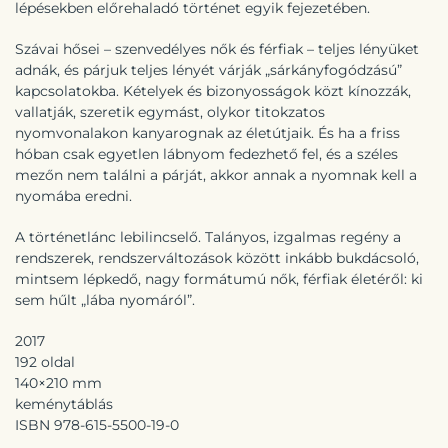
lépésekben előrehaladó történet egyik fejezetében.
Szávai hősei – szenvedélyes nők és férfiak – teljes lényüket
adnák, és párjuk teljes lényét várják „sárkányfogódzású”
kapcsolatokba. Kételyek és bizonyosságok közt kínozzák,
vallatják, szeretik egymást, olykor titokzatos
nyomvonalakon kanyarognak az életútjaik. És ha a friss
hóban csak egyetlen lábnyom fedezhető fel, és a széles
mezőn nem találni a párját, akkor annak a nyomnak kell a
nyomába eredni.
A történetlánc lebilincselő. Talányos, izgalmas regény a
rendszerek, rendszerváltozások között inkább bukdácsoló,
mintsem lépkedő, nagy formátumú nők, férfiak életéről: ki
sem hűlt „lába nyomáról”.
2017
192 oldal
140×210 mm
keménytáblás
ISBN 978-
615-5500-19-0