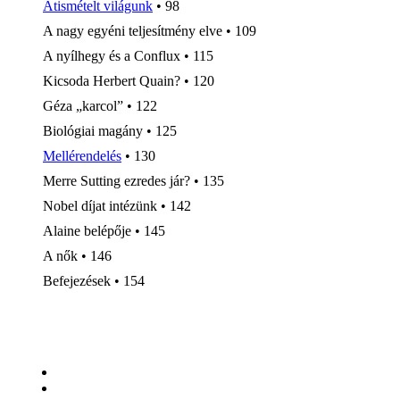
Átismételt világunk
• 98
A nagy egyéni teljesítmény elve • 109
A nyílhegy és a Conflux • 115
Kicsoda Herbert Quain? • 120
Géza „karcol” • 122
Biológiai magány • 125
Mellérendelés
• 130
Merre Sutting ezredes jár? • 135
Nobel díjat intézünk • 142
Alaine belépője • 145
A nők • 146
Befejezések • 154