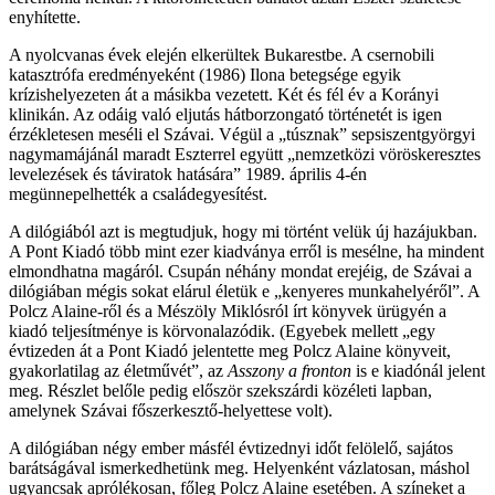
enyhítette.
A nyolcvanas évek elején elkerültek Bukarestbe. A csernobili
katasztrófa eredményeként (1986) Ilona betegsége egyik
krízishelyezeten át a másikba vezetett. Két és fél év a Korányi
klinikán. Az odáig való eljutás hátborzongató történetét is igen
érzékletesen meséli el Szávai. Végül a „túsznak” sepsiszentgyörgyi
nagymamájánál maradt Eszterrel együtt „nemzetközi vöröskeresztes
levelezések és táviratok hatására” 1989. április 4-én
megünnepelhették a családegyesítést.
A dilógiából azt is megtudjuk, hogy mi történt velük új hazájukban.
A Pont Kiadó több mint ezer kiadványa erről is mesélne, ha mindent
elmondhatna magáról. Csupán néhány mondat erejéig, de Szávai a
dilógiában mégis sokat elárul életük e „kenyeres munkahelyéről”. A
Polcz Alaine-ről és a Mészöly Miklósról írt könyvek ürügyén a
kiadó teljesítménye is körvonalazódik. (Egyebek mellett „egy
évtizeden át a Pont Kiadó jelentette meg Polcz Alaine könyveit,
gyakorlatilag az életművét”, az
Asszony a fronton
is e kiadónál jelent
meg. Részlet belőle pedig először szekszárdi közéleti lapban,
amelynek Szávai főszerkesztő-helyettese volt).
A dilógiában négy ember másfél évtizednyi időt felölelő, sajátos
barátságával ismerkedhetünk meg. Helyenként vázlatosan, máshol
ugyancsak aprólékosan, főleg Polcz Alaine esetében. A színeket a