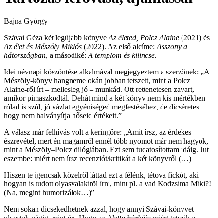
Bajna György
Szávai Géza két legújabb könyve
Az életed, Polcz Alaine
(2021) és
Az élet és Mészöly Miklós
(2022). Az első alcíme:
Asszony a
hátországban,
a másodiké:
A templom és kilincse.
Idei névnapi köszöntése alkalmával megjegyeztem a szerzőnek: „A
Mészöly-könyv hangneme okán jobban tetszett, mint a Polcz
Alaine-ről írt – mellesleg jó – munkád. Ott rettenetesen zavart,
amikor pimaszkodtál. Dehát mind a két könyv nem kis mértékben
rólad is szól, jó vázlat egyéniséged megfestéséhez, de dicséretes,
hogy nem halványítja hőseid értékeit.”
A válasz már felhívás volt a keringőre: „Amit írsz, az érdekes
észrevétel, mert én magamról ennél több nyomot már nem hagyok,
mint a Mészöly–Polcz dilógiában. Ezt sem tudatosítottam idáig. Jut
eszembe: miért nem írsz recenziót/kritikát a két könyvről (…)
Hiszen te igencsak közelről láttad ezt a félénk, tétova fickót, aki
hogyan is tudott olyasvalakiről írni, mint pl. a vad Kodzsima Miki?!
(Na, megint humorizálok…)”
Nem sokan dicsekedhetnek azzal, hogy annyi Szávai-könyvet
olvastak végig, mint én. Hogy az
Aletta bárkája
miért tetszik a