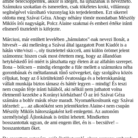
amibe belecsöppentek, akkor is idegen, ha újhazának is nevezhető.
Számukra szokatlan és ismeretlen, csak tökéletes kroki, villámrajz
segítségével vázolható viszonylag kis terjedelemben. Ezt sikerrel
oldotta meg Szávai Géza. Ahogy néhány tömör mondatban Mészöly
Miklós írói nagyságát, Polcz Alaine szakmai és emberi értéke iránti
elismerő tiszteletét is kifejezte.
Márciusi, már említett levelében „bámulatos”-nak nevezi Ilonát, a
hitvesét – aki mellesleg a Szávai által igazgatott Pont Kiadót is a
hátán vitte/viszi –, oly tisztelettel skicceli, ami külön örömet jelent
számomra: hiszen csak most értettem meg, hogy az állandóan
hetykéskedő író miért is játszhatta egy életen át az alfahím szerepet.
Ilona – bölcsen – mindig elengedte a füle mellett a számunkra néha
gorombának és méltatlannak tűnő szövegeket, úgy szolgálva közös
céljukat, hogy az ő körültekintő óvatossága és a belerokkanásig
vállalt munkája biztos támasz és háttér legyen – mindig! És teszi
nem csupán férje iránti hálából, aki nélkül nem juthatott volna
életmentő kezekbe a Korányi kórházban! Ő az író Szávai Géza
számára a boltív másik része maradt. Nyomatékosítsunk egy Szávai
idézettel: „…az alkotóként sem jelentéktelen Alaine-t nem csupán
Mészöly Miklós hátországaként kell emlegetni. Az autonóm
személyiségű Ájlonkának is örülni lehetett. Mindketten
bosszantottak ugyan, de ami engem illet, én is – becsülve! –
bosszantottam őket.