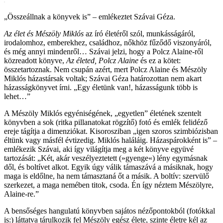
„Összeállnak a könyvek is” – emlékeztet Szávai Géza.
Az élet és Mészöly Miklós
az író életéről szól, munkásságáról,
irodalomhoz, emberekhez, családhoz, nőkhöz fűződő viszonyáról,
és még annyi mindenről… Szávai jelzi, hogy a Polcz Alaine-ről
közreadott könyve,
Az életed, Polcz Alaine
és ez a kötet:
összetartoznak. Nem csupán azért, mert Polcz Alaine és Mészöly
Miklós házastársak voltak; Szávai Géza határozottan nem akart
házasságkönyvet írni. „Egy életünk van!, házasságunk több is
lehet…”
A Mészöly Miklós egyéniségének, „egyetlen” életének szentelt
könyvben a sok (ritka pillanatokat rögzítő) fotó és emlék felidéző
ereje tágítja a dimenziókat. Kisorosziban „igen szoros szimbiózisban
éltünk vagy másfél évtizedig. Miklós haláláig. Házaspárokként is” –
emlékezik Szávai, aki így világítja meg a két könyve együvé
tartozását: „Két, akár veszélyeztetett (»gyenge«) lény egymásnak
dől, és boltívet alkot. Egyik úgy válik támaszává a másiknak, hogy
maga is eldőlne, ha nem támasztaná őt a másik. A boltív: szervülő
szerkezet, a maga nemében titok, csoda. Én így néztem Mészölyre,
Alaine-re.”
A bensőséges hangulatú könyvben sajátos nézőpontokból (fotókkal
is:) láttatva tárulkozik fel Mészöly egész élete, szinte életre kél az