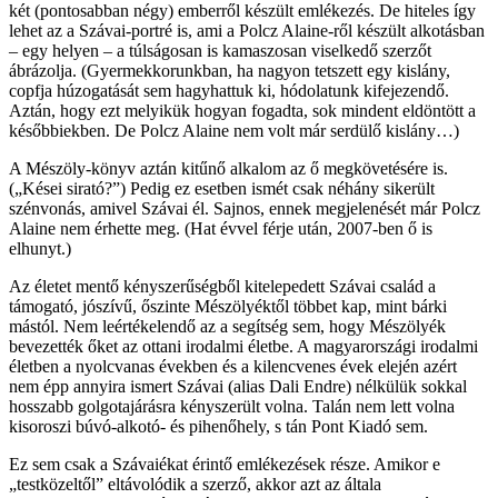
két (pontosabban négy) emberről készült emlékezés. De hiteles így
lehet az a Szávai-portré is, ami a Polcz Alaine-ről készült alkotásban
– egy helyen – a túlságosan is kamaszosan viselkedő szerzőt
ábrázolja. (Gyermekkorunkban, ha nagyon tetszett egy kislány,
copfja húzogatását sem hagyhattuk ki, hódolatunk kifejezendő.
Aztán, hogy ezt melyikük hogyan fogadta, sok mindent eldöntött a
későbbiekben. De Polcz Alaine nem volt már serdülő kislány…)
A Mészöly-könyv aztán kitűnő alkalom az ő megkövetésére is.
(„Kései sirató?”) Pedig ez esetben ismét csak néhány sikerült
szénvonás, amivel Szávai él. Sajnos, ennek megjelenését már Polcz
Alaine nem érhette meg. (Hat évvel férje után, 2007-ben ő is
elhunyt.)
Az életet mentő kényszerűségből kitelepedett Szávai család a
támogató, jószívű, őszinte Mészölyéktől többet kap, mint bárki
mástól. Nem leértékelendő az a segítség sem, hogy Mészölyék
bevezették őket az ottani irodalmi életbe. A magyarországi irodalmi
életben a nyolcvanas években és a kilencvenes évek elején azért
nem épp annyira ismert Szávai (alias Dali Endre) nélkülük sokkal
hosszabb golgotajárásra kényszerült volna. Talán nem lett volna
kisoroszi búvó-alkotó- és pihenőhely, s tán Pont Kiadó sem.
Ez sem csak a Szávaiékat érintő emlékezések része. Amikor e
„testközeltől” eltávolódik a szerző, akkor azt az általa