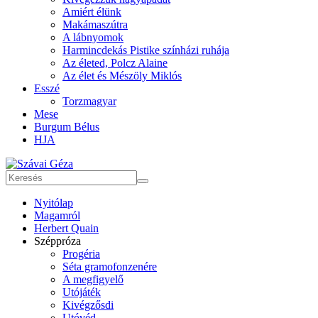
Amiért élünk
Makámaszútra
A lábnyomok
Harmincdekás Pistike színházi ruhája
Az életed, Polcz Alaine
Az élet és Mészöly Miklós
Esszé
Torzmagyar
Mese
Burgum Bélus
HJA
Nyitólap
Magamról
Herbert Quain
Széppróza
Progéria
Séta gramofonzenére
A megfigyelő
Utójáték
Kivégzősdi
Utóvéd