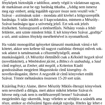
fényképek biztosítják e tablóhoz, amely végül is vázlatosan ugyan,
de markánsan avat be egy barátság titkaiba. „Addig nem ismersz
meg egy embert, amíg legalább egyszer össze nem vesztél vele.”
Szávai – axiómának szánt – mondata alól kivétel a hölgyszereplők
barátsága. S talán inkább az ő kapcsolatukra, mintsem a Mészöly–
Szávai barátságra igaz a szövetség jelző. Ezt sok-sok jelzés
érzékelteti. Szénrajzszerű a történetfűzés. Néhány vonás a fehér
felületre, ami szinte mindent feltár. E két könyvben Szávai „grafitja”
a szó, amit számos fénykép meséltetésével is nyomatékosít.
Ha valaki monográfiai igényeket támasztó munkának várná e két
kötetet, akkor sem kellene túl nagyot csalódnia: életrajzi művek sok-
sok adatot is tartalmaznak a célszemélyiségről, annak
munkásságáról. (A Mészölyi életműből csak a
Kéksötét hegyek távol
(novelláskötet), a
Wimbledoni jácint,
a
Bilincs és szabadság,
a
Saul
című regényt, az
Ember, akit megölt,
a Kriterion Kiadó
gondozásában megjelent
Magasiskola
című kisregény- és
novellaválogatást, illetve
A negyedik út
című könyveket említi
Szávai. Tömör méltatásukra összesen 15-20 sort szán.
Kizárólag Polcz Alaine, illetve Mészöly Miklós élterajzi könyvének
sem nevezhető a dilógia, mert akkor miként lehetne Szávai és
hitvese még csak nem is mellékszereplő benne? Szávainak e
megjelenítés úgy sikeredik, hogy véletlen se sérüljön a szándék ama
része, amikor az elsőszámú figura alakját rajzolja. Hiteles így lehet e