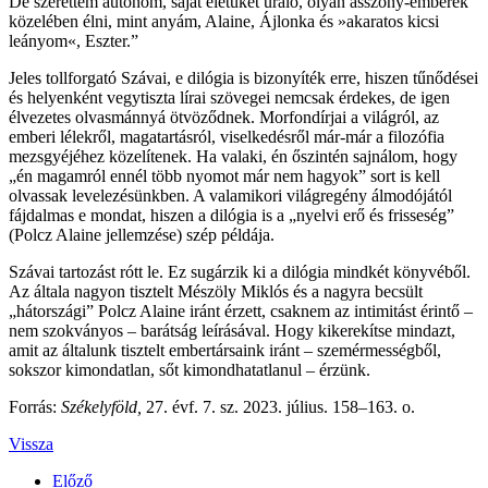
De szerettem autonóm, saját életüket uraló, olyan asszony-emberek
közelében élni, mint anyám, Alaine, Ájlonka és »akaratos kicsi
leányom«, Eszter.”
Jeles tollforgató Szávai, e dilógia is bizonyíték erre, hiszen tűnődései
és helyenként vegytiszta lírai szövegei nemcsak érdekes, de igen
élvezetes olvasmánnyá ötvöződnek. Morfondírjai a világról, az
emberi lélekről, magatartásról, viselkedésről már-már a filozófia
mezsgyéjéhez közelítenek. Ha valaki, én őszintén sajnálom, hogy
„én magamról ennél több nyomot már nem hagyok” sort is kell
olvassak levelezésünkben. A valamikori világregény álmodójától
fájdalmas e mondat, hiszen a dilógia is a „nyelvi erő és frisseség”
(Polcz Alaine jellemzése) szép példája.
Szávai tartozást rótt le. Ez sugárzik ki a dilógia mindkét könyvéből.
Az általa nagyon tisztelt Mészöly Miklós és a nagyra becsült
„hátországi” Polcz Alaine iránt érzett, csaknem az intimitást érintő –
nem szokványos – barátság leírásával. Hogy kikerekítse mindazt,
amit az általunk tisztelt embertársaink iránt – szemérmességből,
sokszor kimondatlan, sőt kimondhatatlanul – érzünk.
Forrás:
Székelyföld,
27. évf. 7. sz. 2023. július. 158–163. o.
Vissza
Előző