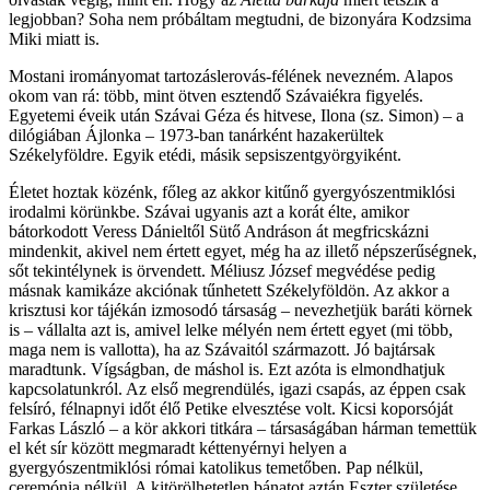
legjobban? Soha nem próbáltam megtudni, de bizonyára Kodzsima
Miki miatt is.
Mostani irományomat tartozáslerovás-félének nevezném. Alapos
okom van rá: több, mint ötven esztendő Szávaiékra figyelés.
Egyetemi éveik után Szávai Géza és hitvese, Ilona (sz. Simon) – a
dilógiában Ájlonka – 1973-ban tanárként hazakerültek
Székelyföldre. Egyik etédi, másik sepsiszentgyörgyiként.
Életet hoztak közénk, főleg az akkor kitűnő gyergyószentmiklósi
irodalmi körünkbe. Szávai ugyanis azt a korát élte, amikor
bátorkodott Veress Dánieltől Sütő Andráson át megfricskázni
mindenkit, akivel nem értett egyet, még ha az illető népszerűségnek,
sőt tekintélynek is örvendett. Méliusz József megvédése pedig
másnak kamikáze akciónak tűnhetett Székelyföldön. Az akkor a
krisztusi kor tájékán izmosodó társaság – nevezhetjük baráti körnek
is – vállalta azt is, amivel lelke mélyén nem értett egyet (mi több,
maga nem is vallotta), ha az Szávaitól származott. Jó bajtársak
maradtunk. Vígságban, de máshol is. Ezt azóta is elmondhatjuk
kapcsolatunkról. Az első megrendülés, igazi csapás, az éppen csak
felsíró, félnapnyi időt élő Petike elvesztése volt. Kicsi koporsóját
Farkas László – a kör akkori titkára – társaságában hárman temettük
el két sír között megmaradt kéttenyérnyi helyen a
gyergyószentmiklósi római katolikus temetőben. Pap nélkül,
ceremónia nélkül. A kitörölhetetlen bánatot aztán Eszter születése