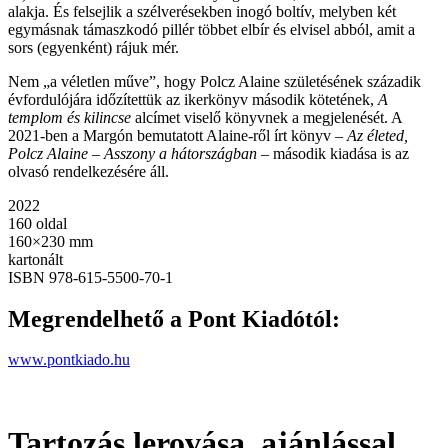
alakja. És felsejlik a szélverésekben inogó boltív, melyben két
egymásnak támaszkodó pillér többet elbír és elvisel abból, amit a
sors (egyenként) rájuk mér.
Nem „a véletlen műve”, hogy Polcz Alaine születésének századik
évfordulójára időzítettük az ikerkönyv második kötetének,
A
templom és kilincse
alcímet viselő könyvnek a megjelenését. A
2021-ben a Margón bemutatott Alaine-ről írt könyv –
Az életed,
Polcz Alaine – Asszony a hátországban
– második kiadása is az
olvasó rendelkezésére áll.
2022
160 oldal
160×230 mm
kartonált
ISBN 978-615-5500-70-1
Megrendelhető a Pont Kiadótól:
www.pontkiado.hu
Tartozás lerovása, ajánlással