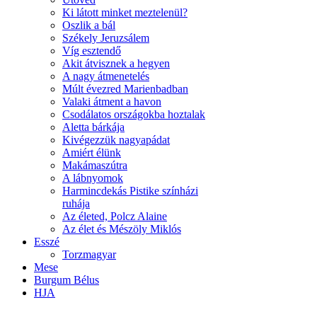
Ki látott minket meztelenül?
Oszlik a bál
Székely Jeruzsálem
Víg esztendő
Akit átvisznek a hegyen
A nagy átmenetelés
Múlt évezred Marienbadban
Valaki átment a havon
Csodálatos országokba hoztalak
Aletta bárkája
Kivégezzük nagyapádat
Amiért élünk
Makámaszútra
A lábnyomok
Harmincdekás Pistike színházi
ruhája
Az életed, Polcz Alaine
Az élet és Mészöly Miklós
Esszé
Torzmagyar
Mese
Burgum Bélus
HJA