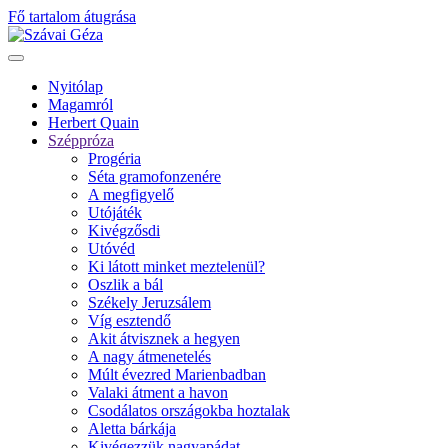
Fő tartalom átugrása
Nyitólap
Magamról
Herbert Quain
Széppróza
Progéria
Séta gramofonzenére
A megfigyelő
Utójáték
Kivégzősdi
Utóvéd
Ki látott minket meztelenül?
Oszlik a bál
Székely Jeruzsálem
Víg esztendő
Akit átvisznek a hegyen
A nagy átmenetelés
Múlt évezred Marienbadban
Valaki átment a havon
Csodálatos országokba hoztalak
Aletta bárkája
Kivégezzük nagyapádat