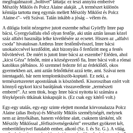
megfogalmazott „boltívet” láttatja: ez teszi annyira emberivé
Mészöly Miklós és Polcz Alaine alakját. „A természet különös
kémiája tartotta meg egymás mellett Mészöly Miklóst és Polcz
Alaine-t”– véli Szávai. Talán inkább a jóság – vélem én.
A dilógia fotóit nézegetve jutott eszembe néhai Györffy Imre pap
bácsi, Gyergyóalfalu első olyan festője, aki után aztán lassan közel
száz alfalvi használja lelke kivetítésére az ecsetet. Hiszen az „alfalvi
csoda” hivatalosan Ambrus Imre festőművésszel, Imre bácsi
unokaöccsével kezdődött, akit bizonyára ő fertőzött meg a festés
bűvöletével. De miért is jutott Imre bácsi az eszembe? Etéden, ahol
„kicsi Géza” felnőtt, mint a községvezető fia, Imre bácsi volt a római
katolikus plébános. Jó szemmel fedezte fel az érdeklődő, okos
gyermekben azt, ami aztán felnőttként azzá tette, ami. Szávai nem
istentagadó, bár nem templomküszöb-koptató. Ez neki, a
természetszeretet apostolának is köszönhető. Kisorosziban ezért volt
könnyű egykori kicsi barátjának visszavedlenie „természeti
emberré”. Az sem titok, hogy Imre bácsi nyitotta ki számára a
fényképezés titkának kiskapuját is. (Ez csak egy kitérő volt.)
Egy-egy utalás, egy-egy szinte elejtett mondat körvonalazza Polcz
Alaine (alias Ibolya) és Mészöly Miklós személyiségét, melynek
nem az árnyékában, hanem védelme alatt, csaknem társként, sőt
Mészöly Miklóssal „férfiszövetségesként” ereszthet gyökeret két,
emberöltőnyivel fiatalabb ember, alkotó (Sz. I. és Sz. G.). A világ,