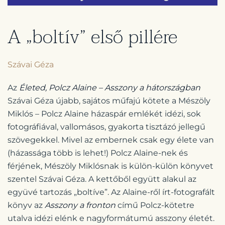
A „boltív” első pillére
Szávai Géza
Az
Életed, Polcz Alaine – Asszony a hátországban
Szávai Géza újabb, sajátos műfajú kötete a Mészöly
Miklós – Polcz Alaine házaspár emlékét idézi, sok
fotográfiával, vallomásos, gyakorta tisztázó jellegű
szövegekkel. Mivel az embernek csak egy élete van
(házassága több is lehet!) Polcz Alaine-nek és
férjének, Mészöly Miklósnak is külön-külön könyvet
szentel Szávai Géza. A kettőből együtt alakul az
együvé tartozás „boltíve”. Az Alaine-ről írt-fotografált
könyv az
Asszony a fronton
című Polcz-kötetre
utalva idézi elénk e nagyformátumú asszony életét.