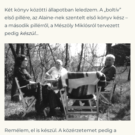
Két könyv közötti állapotban leledzem. A „boltív”
első pillére, az Alaine-nek szentelt első könyv kész –
a második pillérről, a Mészöly Miklósról tervezett
pedig
készül…
Remélem, el is készül. A közérzetemet pedig a