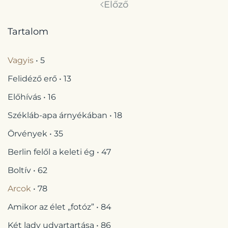
Előző
Tartalom
Vagyis
• 5
Felidéző erő • 13
Előhívás • 16
Székláb-apa árnyékában • 18
Örvények • 35
Berlin felől a keleti ég • 47
Boltív • 62
Arcok
• 78
Amikor az élet „fotóz” • 84
Két lady udvartartása • 86