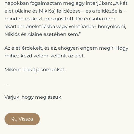
napokban fogalmaztam meg egy interjúban: „A két
élet (Alaine és Miklós) felidézése – és a felidézőé is –
minden eszközt mozgósított. De én soha nem
akartam önéletírásba vagy »életírásba« bonyolódni,
Miklós és Alaine esetében sem.”
Az élet érdekelt, és az, ahogyan engem megír. Hogy
mihez kezd velem, velünk az élet.
Miként alakítja sorsunkat.
…
Várjuk, hogy meglássuk.
Vissza