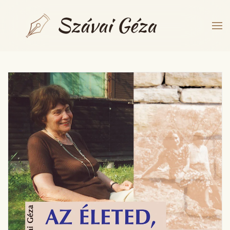
Fő tartalom átugrása