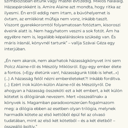
szimbiózisban éltünk vagy másfél évtizedig. Miklós haláláig.
Házaspárokként is. Amire Alaine azt mondta, hogy ritka az
ilyesmi. Én erről eddig nem írtam, a búvóhelyemet is
óvtam, az emlékirat műfaja nem vonz, inkább taszít.
Viszont gyerekkoromtól folyamatosan fotóztam, kisoroszi
éveink alatt is. Nem hagyhatom veszni a sok fotót. Ám ha
egyébre nem is, legalább képaláírásokra szükség van. És
máris írásnál, könyvnél tartunk” – vallja Szávai Géza egy
interjúban.
„Én nem akarok, nem akarhatok házasságkönyvet írni sem
Polcz Alaine-ről és Mészöly Miklósról. Egy-egy ember élete
a fontos. (»Egy életünk van!, házasságunk több is lehet...«)
(...) A házasság felől nézni emberéleteket?! Inkább fordítva.
(...) Ezért írok külön-külön Alaine-ről és Mészölyről. De
ahogyan a házasság összeköti ezt a két embert, a két külön
kötetet is dilógiának nevezem. Mert »összeállnak« a
könyvek is. Magamban paradoxonszerűen fogalmazom
meg: a dilógia ebben az esetben olyan trilógia, melynek
harmadik kötete az első kettőből épül fel az olvasó
tudatában, mint az első két kötetből – és a két életből! –
összeálló boltív.”