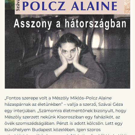
„Fontos szerepe volt a Mészöly Miklós–Polcz Alaine
házaspárnak az életünkben” – vallja a szerző, Szávai Géza
egy interjúban. „Számomra életmentőnek bizonyult, hogy
Mészöly szerzett nekünk Kisorosziban egy faházikót, az
övék szomszédságában. Pénzt is adott kölcsön. Lett egy
búvóhelyem Budapest közelében. Igen szoros