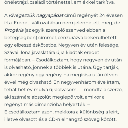
önéletrajzi, családi történettel, emlékkel tarkítva.
A
Kivégezzük nagyapádat
című regényét 24 évesen
írta. Eredeti változatában nem jelenhetett meg, de
Progéria
(az egyik szereplő szenved ebben a
betegségben) címmel, cenzúrázva bekerülhetett
egy elbeszéléskötetbe. Negyven év után felesége,
Szávai Ilona javaslatára újra kiadták eredeti
formájában. – Csodálkoztam, hogy negyven év után
is olvasható, jönnek a többiek is utána. Úgy tartják,
akkor regény egy regény, ha megírása után ötven
évvel még olvasható. Én negyvenhárom éve írtam,
tehát hét év múlva újraolvasom… – mondta a szerző,
aki számára abszolút meglepő volt, amikor a
regényt más dimenzióba helyezték. –
Elcsodálkoztam azon, mekkora a különbség a leírt,
illetve olvasott és a CD-n elhangzó szöveg között.