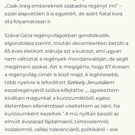
„Csak öreg embereknek szabadna regényt írni” –
ezzel alapvetően ő is egyetért, de azért fiatal kora
óta folyamatosan ír.
Szávai Géza regényvilágokban gondolkodik,
elgondolása szerint, miután decemberben betölti a
65 éves életkort, elárulja azt a kulcsot, ami ugyan
nem változtat a regények mondanivalóján, de segít
megérteni azokat. Azt is megígérte, hogy 67 évesen
a regényvilág címét is közli majd. A leghíresebb,
több nyelvre is lefordított
Székely Jeruzsálem
esszéregényéről szólva kifejtette: „…igyekeztem
kiváltani magunkat a kuriózumlétből, egész
életemben ellenérzéssel viseltettem az iránt, ha
kuriózumként kezeltek.” A mű nyíltan beszél az
elmúlt évszázad fájdalmairól, történelemről,
irodalomról, vallási toleranciáról, politikáról – sok