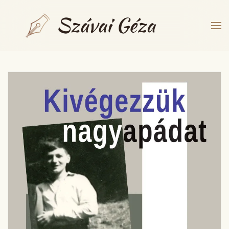
Fő tartalom átugrása