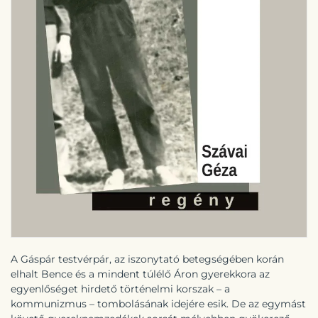
A Gáspár testvérpár, az iszonytató betegségében korán
elhalt Bence és a mindent túlélő Áron gyerekkora az
egyenlőséget hirdető történelmi korszak – a
kommunizmus – tombolásának idejére esik. De az egymást