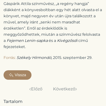
Gáspárik Attila színművész, „a regény hangja”
diákként a könyvesboltban egy hét alatt olvasta el a
könyvet, majd negyven év után újra találkozott a
művel, amely iránt „senki nem maradhat
érzéketlen”. Erről az érdeklődők is
meggyőződhettek, miután a színművész felolvasta
a
Fejemen Lenin-sapka
és a
Kivégzősdi
című
fejezeteket.
Forrás:
Székely Hírmondó,
2015. szeptember 29.
Vissza
Előző
Következő
Tartalom