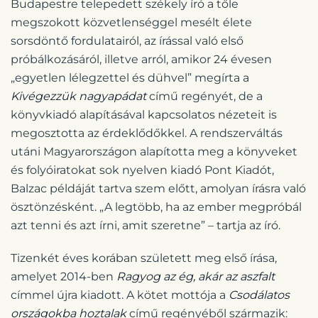
Budapestre telepedett székely író a tőle
megszokott közvetlenséggel mesélt élete
sorsdöntő fordulatairól, az írással való első
próbálkozásáról, illetve arról, amikor 24 évesen
„egyetlen lélegzettel és dühvel” megírta a
Kivégezzük nagyapádat
című regényét, de a
könyvkiadó alapításával kapcsolatos nézeteit is
megosztotta az érdeklődőkkel. A rendszerváltás
utáni Magyarországon alapította meg a könyveket
és folyóiratokat sok nyelven kiadó Pont Kiadót,
Balzac példáját tartva szem előtt, amolyan írásra való
ösztönzésként. „A legtöbb, ha az ember megpróbál
azt tenni és azt írni, amit szeretne” – tartja az író.
Tizenkét éves korában született meg első írása,
amelyet 2014-ben
Ragyog az ég, akár az aszfalt
címmel újra kiadott. A kötet mottója a
Csodálatos
országokba hoztalak
című regényéből származik: