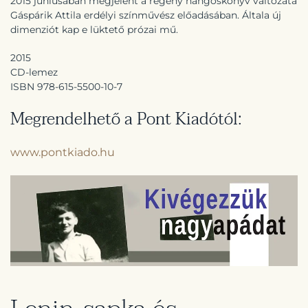
2015 júniusában megjelent a regény hangoskönyv változata
Gáspárik Attila erdélyi színművész előadásában. Általa új
dimenziót kap e lüktető prózai mű.
2015
CD-lemez
ISBN
978-615-5500-10-7
Megrendelhető a Pont Kiadótól:
www.pontkiado.hu