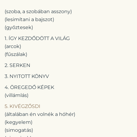
(szoba, a szobában asszony)
(lesimítani a bajszot)
(győztesek)
1. ÍGY KEZDŐDÖTT A VILÁG
(arcok)
(fűszálak)
2. SERKEN
3. NYITOTT KÖNYV
4. ÖREGEDŐ KÉPEK
(villámlás)
5. KIVÉGZŐSDI
(általában én volnék a hóhér)
(kegyelem)
(simogatás)