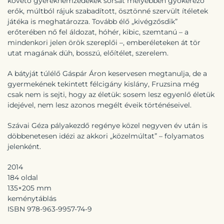
követő gyereknemzedékek sorsát mélyebben gyökerező
erők, múltból rájuk szabadított, ösztönné szervült ítéletek
játéka is meghatározza. Tovább élő „kivégzősdik”
erőterében nő fel áldozat, hóhér, kibic, szemtanú – a
mindenkori jelen örök szereplői –, emberéleteken át tör
utat magának düh, bosszú, előítélet, szerelem.
A bátyját túlélő Gáspár Áron keservesen megtanulja, de a
gyermekének tekintett félcigány kislány, Fruzsina még
csak nem is sejti, hogy az életük: sosem lesz egyenlő életük
idejével, nem lesz azonos megélt éveik történéseivel.
Szávai Géza pályakezdő regénye közel negyven év után is
döbbenetesen idézi az akkori „közelmúltat” – folyamatos
jelenként.
2014
184 oldal
135×205 mm
keménytáblás
ISBN 978-963-9957-74-9