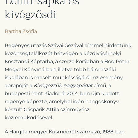
Lenin-sapka és
kivégzősdi
Bartha Zsófia
Regényes utazás Szávai Gézával címmel hirdettünk
közönségtalálkozót hétvégén a kézdivásárhelyi
Kosztándi Képtárba, a szerző korábban a Bod Péter
Megyei Könyvtárban, illetve több háromszéki
iskolában is mesélt munkásságáról. Az esemény
apropóját a
Kivégezzük nagyapádat
című, a
budapesti Pont Kiadónál 2014-ben újra kiadott
regénye képezte, amelyből idén hangoskönyv
készült Gáspárik Attila színművész
közreműködésével.
A Hargita megyei Küsmödről származó, 1988-ban