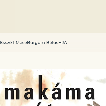
Esszé
Mese
Burgum Bélus
HJA