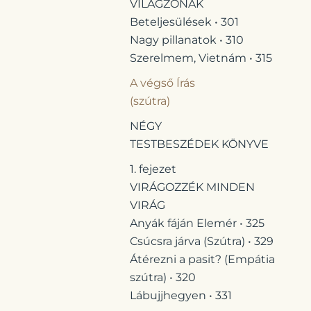
VILÁGZÓNÁK
Beteljesülések • 301
Nagy pillanatok • 310
Szerelmem, Vietnám • 315
A végső Írás
(szútra)
NÉGY
TESTBESZÉDEK KÖNYVE
1. fejezet
VIRÁGOZZÉK MINDEN
VIRÁG
Anyák fáján Elemér • 325
Csúcsra járva (Szútra) • 329
Átérezni a pasit? (Empátia
szútra) • 320
Lábujjhegyen • 331