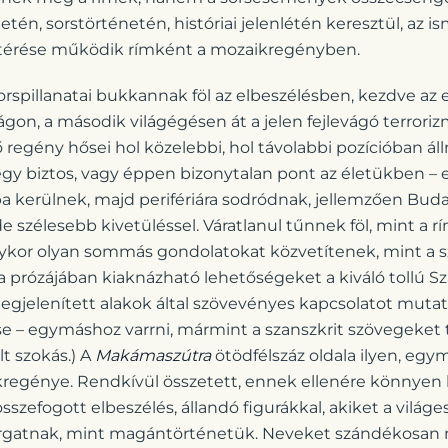
én, sorstörténetén, históriai jelenlétén keresztül, az i
atérése működik rímként a mozaikregényben.
spillanatai bukkannak föl az elbeszélésben, kezdve az e
gon, a második világégésen át a jelen fejlevágó terrori
 regény hősei hol közelebbi, hol távolabbi pozícióban 
egy biztos, vagy éppen bizonytalan pont az életükben – 
ba kerülnek, majd perifériára sodródnak, jellemzően Bud
de szélesebb kivetüléssel. Váratlanul tűnnek föl, mint a r
kor olyan sommás gondolatokat közvetítenek, mint a s
a prózájában kiaknázható lehetőségeket a kiváló tollú Sz
egjelenített alakok által szövevényes kapcsolatot mutat
se – egymáshoz varrni, mármint a szanszkrit szövegeket
t szokás.) A
Makámaszútra
ötödfélszáz oldala ilyen, egy
regénye. Rendkívül összetett, ennek ellenére könnyen 
szefogott elbeszélés, állandó figurákkal, akiket a vilá
gatnak, mint magántörténetük. Neveket szándékosan 