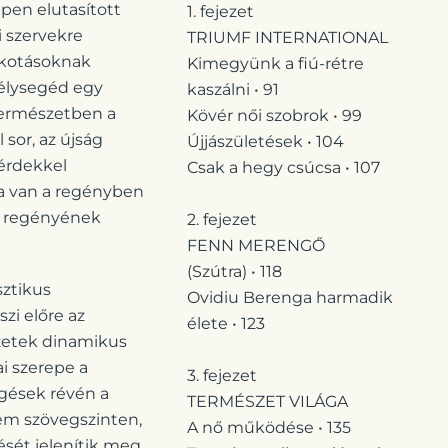
ppen elutasított
1. fejezet
 szervekre
TRIUMF INTERNATIONAL
alkotásoknak
Kimegyünk a fiú-rétre
bélysegéd egy
kaszálni • 91
természetben a
Kövér női szobrok • 99
 sor, az újság
Újjászületések • 104
térdekkel
Csak a hegy csúcsa • 107
ha van a regényben
a regényének
2. fejezet
FENN MERENGŐ
(Szútra) • 118
sztikus
Ovidiu Berenga harmadik
zi előre az
élete • 123
ezetek dinamikus
i szerepe a
3. fejezet
gések révén a
TERMÉSZET VILÁGA
nem szövegszinten,
A nő működése • 135
sét jelenítik meg