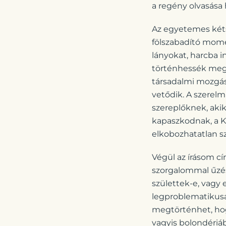
a regény olvasása 
Az egyetemes kéts
fölszabadító mome
lányokat, harcba i
történhessék meg v
társadalmi mozgáso
vetődik. A szerelm
szereplőknek, ak
kapaszkodnak, a K
elkobozhatatlan s
Végül az írásom cí
szorgalommal űzésé
születtek-e, vagy
legproblematikus
megtörténhet, hogy
vagyis bolondériá