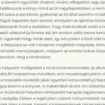
a szerelmi együttlét óhajtott, kívánt, elfogadott vagy é
találkozunk a könyv mind az öt nagyfejezetében, a nemi
 szava a szerzőnek, gyakoriak az író által szerelmi mű
 Egyik legszebb ilyen epizód, amelyben az ígéretes bor
Népszavát hord a zsebében, hogy kirándulásaik során a 
adó választottja feneke alá, ám amikor orális szexre kerül
őtt ügyködő hölgy térde alatt, így kénytelen a fűtől zöld 
is a Népszava se volt mindenre megfelelő megoldás. No
ből kellő mennyiségben, mégsem az erotika Szávai Géz
zerelem. Meg a történelem.
e helyezett műfajokból a rövid történetmondást, az afori
álta föl terjedelmes művében, ami mozaikregényként vis
 a hosszabb-rövidebb (akár egyetlen könyvoldalnyi) fej
ja letenni a könyvet. A makámából átvett rím stilisztika
en különböző helyeken elhelyezett hangzás-egybecsen
át szolgálja. Ebben a regényben viszont túlnyomórészt 
nnek meg a rímek, hanem a sorsesemények összecsengé