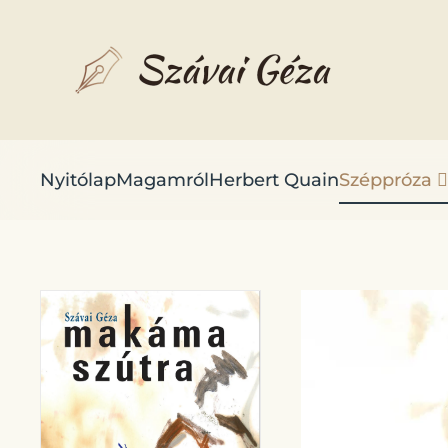
Fő tartalom átugrása
Nyitólap
Magamról
Herbert Quain
Széppróza