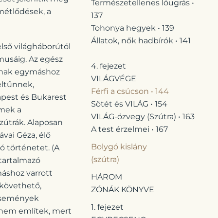
Természetellenes lóugrás •
smétlődések, a
137
Tohonya hegyek • 139
Állatok, nők hadbírók • 141
lső világháborútól
zmusáig. Az egész
4. fejezet
állnak egymáshoz
VILÁGVÉGE
eltűnnek,
Férfi a csúcson • 144
apest és Bukarest
Sötét és VILÁG • 154
ímek a
VILÁG-özvegy (Szútra) • 163
zútrák. Alaposan
A test érzelmei • 167
ávai Géza, élő
Bolygó kislány
ó történetet. (A
(szútra)
 tartalmazó
máshoz varrott
HÁROM
követhető,
ZÓNÁK KÖNYVE
gesemények
1. fejezet
nem említek, mert