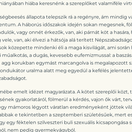
hiányában hiába keresnénk a szereplőket valamiféle virtu
égbeesés állapota telepszik rá a regényre, ám mindig 
ntum. A háborús időszakok idején sokan megesnek, fölc
ndulók, vagy onnét érkezők, van, aki párnát köt a hasára,
ele, van, aki élvezi a hátsója alá terített Népszabadságot
k közepette mindenki éli a maga kisvilágát, ami során h
i műalkotás, a dugás, kevesebb eufemizmussal: a baszás,
ik agg korukban egymást marcangolva is megalapozott 
ondukátor uralma alatt meg egyedül a kefélés jelentett
zabadságot.
mébe emelt idézet magyarázata. A kötet szereplői közt, 
nek gyakorlatáról, fölmerül a kérdés, vajon ők várt, te
 egy mámoros légyott váratlan eredményeként jöttek vilá
abbak e tekintetben a szeptemberi születésűek, mert 
 egy féktelen szilveszteri buli szexuális kicsapongása 
ból, nem pedig gyermekvágyból.