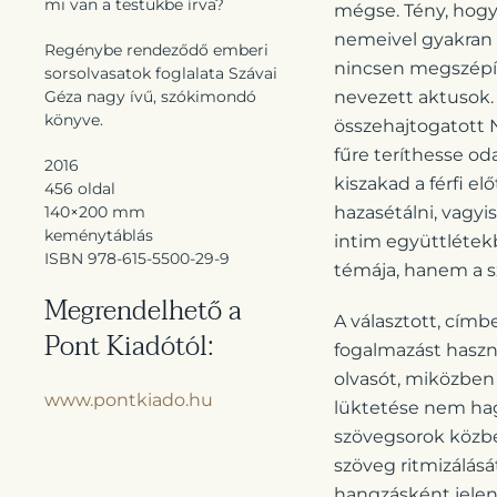
mi van a testükbe írva?
mégse. Tény, hogy 
nemeivel gyakran 
Regénybe rendeződő emberi
nincsen megszépítő
sorsolvasatok foglalata Szávai
Géza nagy ívű, szókimondó
nevezett aktusok.
könyve.
összehajtogatott 
fűre teríthesse oda
2016
kiszakad a férfi el
456 oldal
140×200 mm
hazasétálni, vagy
keménytáblás
intim együttlétek
ISBN 978-615-5500-29-9
témája, hanem a s
Megrendelhető a
A választott, címb
Pont Kiadótól:
fogalmazást haszn
olvasót, miközben
www.pontkiado.hu
lüktetése nem hagy
szövegsorok közb
szöveg ritmizálás
hangzásként jele