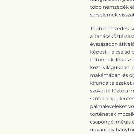
több nemzedék élet
sorselemek vissz
Több nemzedék sor
a Tanácsköztársasá
évszázadon átívelő
képest – a család 
föltűnnek, fókusz
közti világukban, 
makámában, és oly
kifundálta ezeket 
szövetté fűzte a m
szútra alapjelenté
pálmaleveleket vol
történetek mozaik
csapongó, mégis ös
ugyanúgy hánytor