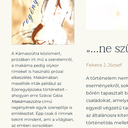
„…ne sz
A Kámaszútra közismert,
prózában írt mű a szerelemről,
Fekete J. József
a makáma pedig olykor
rímeket is használó prózai
elbeszélés. Makámában
A történelem nem 
mesélték-írták például az
eseményekről, sok
Ezeregyéjszaka történeteit –
bőrén tapasztalt b
ahogyan erre Szávai Géza
családokat, amely
Makámaszútra
című
regényének egyik szereplője is
egyedi végzetű tag
emlékeztet. Épp csak ő rímnek
az általánosra kit
tekint mindent, ami a világban,
történetírás melle
az emberi sorsokban