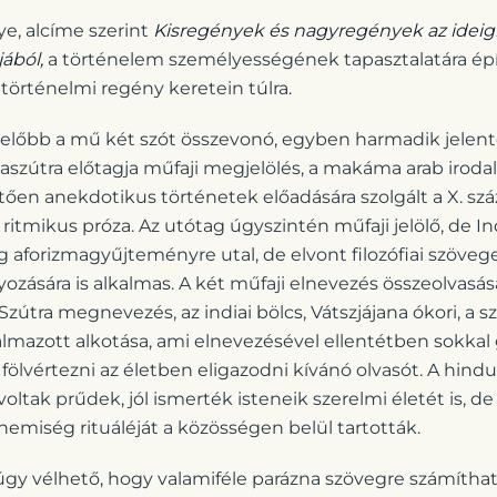
e, alcíme szerint
Kisregények és nagyregények az ideig
ából,
a történelem személyességének tapasztalatára épít
 történelmi regény keretein túlra.
előbb a mű két szót összevonó, egyben harmadik jelent
szútra előtagja műfaji megjelölés, a makáma arab irodal
tően anekdotikus történetek előadására szolgált a X. sz
 ritmikus próza. Az utótag úgyszintén műfaji jelölő, de In
g aforizmagyűjteményre utal, de elvont filozófiai szöveg
ására is alkalmas. A két műfaji elnevezés összeolvasás
útra megnevezés, az indiai bölcs, Vátszjájana ókori, a 
lmazott alkotása, ami elnevezésével ellentétben sokka
 fölvértezni az életben eligazodni kívánó olvasót. A hindu
ltak prűdek, jól ismerték isteneik szerelmi életét is, 
nemiség rituáléját a közösségen belül tartották.
gy vélhető, hogy valamiféle parázna szövegre számíthat