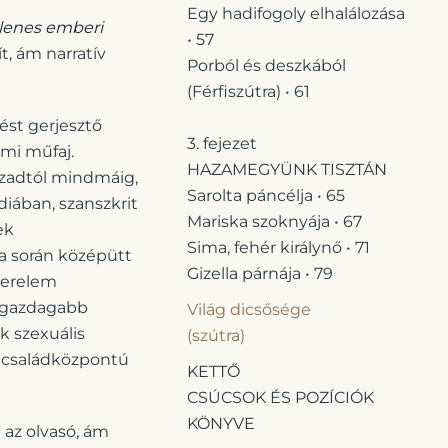
Egy hadifogoly elhalálozása
lenes emberi
• 57
, ám narratív
Porból és deszkából
(Férfiszútra) • 61
ést gerjesztő
3. fejezet
mi műfaj.
HAZAMEGYÜNK TISZTÁN
ázadtól mindmáig,
Sarolta páncélja • 65
diában, szanszkrit
Mariska szoknyája • 67
ek
Sima, fehér királynő • 71
a során középütt
Gizella párnája • 79
szerelem
l gazdagabb
Világ dicsősége
k szexuális
(szútra)
de családközpontú
KETTŐ
CSÚCSOK ÉS POZÍCIÓK
KÖNYVE
 az olvasó, ám