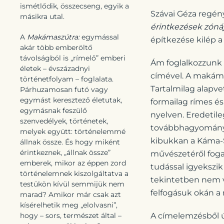
ismétlődik, összecseng, egyik a
Szávai Géza regény
másikra utal.
érintkezések zónáj
A
Makámaszútra:
egymással
építkezése kilép a
akár több emberöltő
távolságból is „rímelő” emberi
Ám foglalkozzunk 
életek – évszázadnyi
címével. A makáma
történetfolyam – foglalata.
Tartalmilag alapve
Párhuzamosan futó vagy
egymást keresztező életutak,
formailag rímes és
egymásnak feszülő
nyelven. Eredetile
szenvedélyek, történetek,
továbbhagyományoz
melyek együtt: történelemmé
kibukkan a Káma-Sz
állnak össze. És hogy miként
érintkeznek, „állnak össze”
művészetéről foga
emberek, mikor az éppen zord
tudással igyekszik
történelemnek kiszolgáltatva a
tekintetben nem vo
testükön kívül semmijük nem
felfogásuk okán a 
marad? Amikor már csak azt
kísérelhetik meg „elolvasni”,
hogy – sors, természet által –
A címelemzésből ú