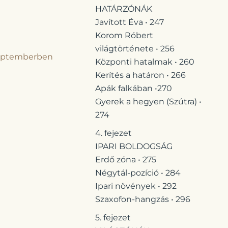
HATÁRZÓNÁK
Javított Éva • 247
Korom Róbert
világtörténete • 256
szeptemberben
Központi hatalmak • 260
Kerítés a határon • 266
Apák falkában •270
Gyerek a hegyen (Szútra) •
274
4. fejezet
IPARI BOLDOGSÁG
Erdő zóna • 275
Négytál-pozíció • 284
Ipari növények • 292
Szaxofon-hangzás • 296
5. fejezet