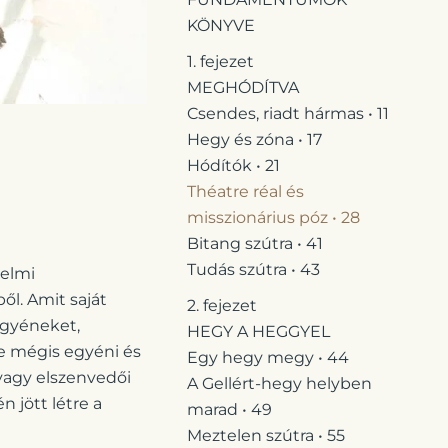
KÖNYVE
1. fejezet
MEGHÓDÍTVA
Csendes, riadt hármas • 11
Hegy és zóna • 17
Hódítók • 21
Théatre réal és
misszionárius póz • 28
Bitang szútra • 41
Tudás szútra • 43
nelmi
l. Amit saját
2. fejezet
egyéneket,
HEGY A HEGGYEL
e mégis egyéni és
Egy hegy megy • 44
 vagy elszenvedői
A Gellért-hegy helyben
 jött létre a
marad • 49
Meztelen szútra • 55