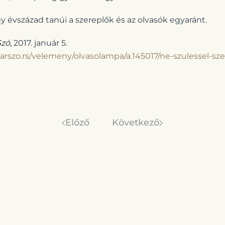
y évszázad tanúi a szereplők és az olvasók egyaránt.
zó,
2017. január 5.
rszo.rs/velemeny/olvasolampa/a.145017/ne-szulessel-
Előző
Következő