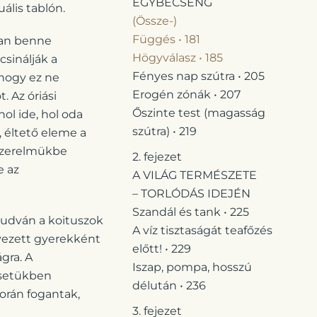
EGYBECSENG
ális tablón.
(Össze-)
Függés • 181
van benne
Högyválasz • 185
sinálják a
Fényes nap szútra • 205
 hogy ez ne
Erogén zónák • 207
. Az óriási
Őszinte test (magasság
ol ide, hol oda
szútra) • 219
 éltető eleme a
szerelmükbe
2. fejezet
e az
A VILÁG TERMÉSZETE
– TORLÓDÁS IDEJÉN
Szandál és tank • 225
tudván a koituszok
A víz tisztaságát teafőzés
rvezett gyerekként
előtt! • 229
gra. A
Iszap, pompa, hosszú
esetükben
délután • 236
során fogantak,
3. fejezet