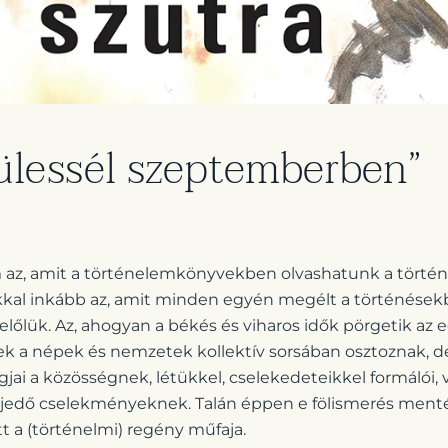
ülessél szeptemberben”
az, amit a történelemkönyvekben olvashatunk a törté
kal inkább az, amit minden egyén megélt a történésekbő
előlük. Az, ahogyan a békés és viharos idők pörgetik az 
ek a népek és nemzetek kollektív sorsában osztoznak, d
jai a közösségnek, létükkel, cselekedeteikkel formálói,
erjedő cselekményeknek. Talán éppen e fölismerés mentén
tt a (történelmi) regény műfaja.