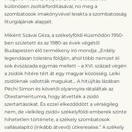
különösen zsoltárfordításával, no meg a
szombatosok imakönyvével lerakta a szombatosság
liturgiájának alapjait.
Miként Szávai Géza, a székelyföldi Küsmődön 1950-
ben született és az 1980-as évek végétől
Budapesten élő termékeny író mondja: „Erdély
legendásan toleráns földjén, ahol több nemzet él
sok évszázada egymás mellett – a XVI. század végén
a zsidók hitére tért át egy magyar közösség. Lelki
zsidóknak vallották magukat… A hitújítás lázában
Péchi Simon és követői olyannyira rátaláltak az
Ótestamentumra, hogy átvették a zsidó
szertartásokat. És ezzel elkezdődött a vérségileg
nem, de »lelkileg zsidó« székelyföldi emberek szinte
hihetetlen története, a székely szombatosok
vallásalapító (inkább átvevő) útkeresése.” A székely