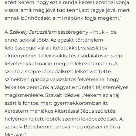
ezért kérem, hogy ezt a rendelkezést azonnal vonja
vissza; amit még jóvá tud tenni, azt tegye jóvá, mert
annak bűnhődését a mi népünk fogja megérni.”
A
Székely Jeruzsálem
esszéregény – írtuk –, de
ennél sokkal több. Az egzakt történelem
felelősséggel vállalt ítéletekkel, varázslatos
élményekkel, tájleírásokkal és csodálatosan szép
felvételekkel marad meg emlékezetünkben. A
szerző a szépre rácsodálkozó lelkét vetítette
színekben gazdag varázslatos felvételeire, hogy
felkeltse bennünk a vágyat e tündéri táj személyes
megismerésére. Szavait idézve: „Nekem ez a táj
azért is fontos, mert gyermekkoromban itt
kerestem mániákus kitartással Jézus születési
helyének rejtett lépték szerinti leképeződését. A
székely Betlehemet, ahová még egyszer eljön a
Messiás.”