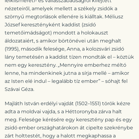
lelkiismereti- és vallásszabadságról kifejtett
nézeteiről, amelyek mellett a székely zsidók a
szörnyű megtorlások ellenére is kiálltak. Méliusz
József keresztényként kaddist (zsidó
temetőimádságot) mondott a holokauszt
áldozataiért, s amikor börtönévei után meghalt
(1995), második felesége, Anna, a kolozsvári zsidó
lány temetésén a kaddist tízen mondták el – köztük
nem egy keresztény. „Mennyire emberhez méltó
lenne, ha mindenkinek jutna a sírja mellé – amikor
az Isten elé indul – legalább tíz ember” – sóhajt fel
Szávai Géza.
Majláth István erdélyi vajdát (1502–1551) török kézre
adta a moldvai vajda, s a Héttoronyba zárva halt
meg. Felesége kérésére egy keresztény pap és egy
zsidó ember országhatárokon át cipelte szekrénybe
zárt holttestét, hogy a halott megkaphassa a