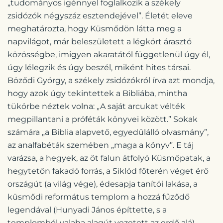
„tudományos igénnyel foglalkozik a székely
zsidózók négyszáz esztendejével”. Életét eleve
meghatározta, hogy Küsmődön látta meg a
napvilágot, már beleszületett a légkört árasztó
közösségbe, imigyen akaratától függetlenül úgy él,
úgy lélegzik és úgy beszél, miként hites társai.
Böződi György, a székely zsidózókról írva azt mondja,
hogy azok úgy tekintettek a Bibliába, mintha
tükörbe néztek volna: „A saját arcukat vélték
megpillantani a próféták könyvei között.” Sokak
számára „a Biblia alapvető, egyedülálló olvasmány”,
az analfabéták szemében „maga a könyv”. E táj
varázsa, a hegyek, az öt falun átfolyó Küsmőpatak, a
hegytetőn fakadó forrás, a Siklód főterén véget érő
országút (a világ vége), édesapja tanítói lakása, a
küsmődi református templom a hozzá fűződő
legendával (Hunyadi János építtette, s a
templomból valaha alagút vezetett az erdő alá) –