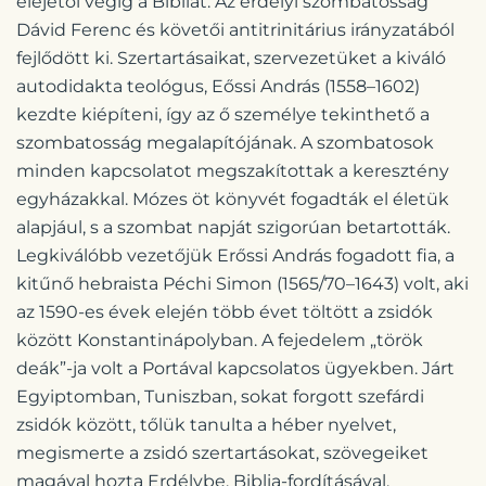
elejétől végig a Bibliát. Az erdélyi szombatosság
Dávid Ferenc és követői antitrinitárius irányzatából
fejlődött ki. Szertartásaikat, szervezetüket a kiváló
autodidakta teológus, Eőssi András (1558–1602)
kezdte kiépíteni, így az ő személye tekinthető a
szombatosság megalapítójának. A szombatosok
minden kapcsolatot megszakítottak a keresztény
egyházakkal. Mózes öt könyvét fogadták el életük
alapjául, s a szombat napját szigorúan betartották.
Legkiválóbb vezetőjük Erőssi András fogadott fia, a
kitűnő hebraista Péchi Simon (1565/70–1643) volt, aki
az 1590-es évek elején több évet töltött a zsidók
között Konstantinápolyban. A fejedelem „török
deák”-ja volt a Portával kapcsolatos ügyekben. Járt
Egyiptomban, Tuniszban, sokat forgott szefárdi
zsidók között, tőlük tanulta a héber nyelvet,
megismerte a zsidó szertartásokat, szövegeiket
magával hozta Erdélybe. Biblia-fordításával,