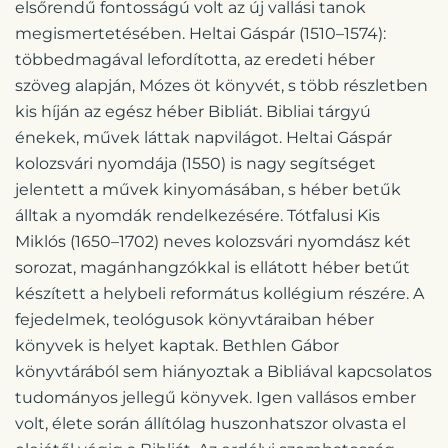
elsőrendű fontosságú volt az új vallási tanok
megismertetésében. Heltai Gáspár (1510–1574):
többedmagával lefordította, az eredeti héber
szöveg alapján, Mózes öt könyvét, s több részletben
kis híján az egész héber Bibliát. Bibliai tárgyú
énekek, művek láttak napvilágot. Heltai Gáspár
kolozsvári nyomdája (1550) is nagy segítséget
jelentett a művek kinyomásában, s héber betűk
álltak a nyomdák rendelkezésére. Tótfalusi Kis
Miklós (1650–1702) neves kolozsvári nyomdász két
sorozat, magánhangzókkal is ellátott héber betűt
készített a helybeli református kollégium részére. A
fejedelmek, teológusok könyvtáraiban héber
könyvek is helyet kaptak. Bethlen Gábor
könyvtárából sem hiányoztak a Bibliával kapcsolatos
tudományos jellegű könyvek. Igen vallásos ember
volt, élete során állítólag huszonhatszor olvasta el