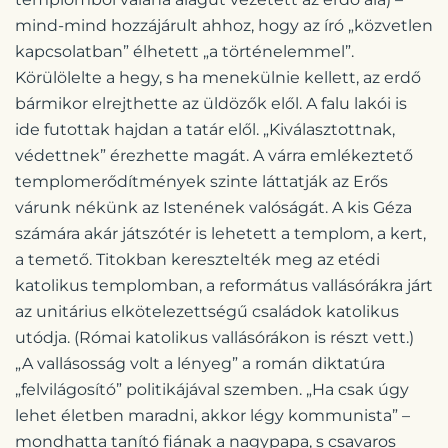
mind-mind hozzájárult ahhoz, hogy az író „közvetlen
kapcsolatban” élhetett „a történelemmel”.
Körülölelte a hegy, s ha menekülnie kellett, az erdő
bármikor elrejthette az üldözők elől. A falu lakói is
ide futottak hajdan a tatár elől. „Kiválasztottnak,
védettnek” érezhette magát. A várra emlékeztető
templomerődítmények szinte láttatják az Erős
várunk nékünk az Istenének valóságát. A kis Géza
számára akár játszótér is lehetett a templom, a kert,
a temető. Titokban keresztelték meg az etédi
katolikus templomban, a református vallásórákra járt
az unitárius elkötelezettségű családok katolikus
utódja. (Római katolikus vallásórákon is részt vett.)
„A vallásosság volt a lényeg” a román diktatúra
„felvilágosító” politikájával szemben. „Ha csak úgy
lehet életben maradni, akkor légy kommunista” –
mondhatta tanító fiának a nagypapa, s csavaros