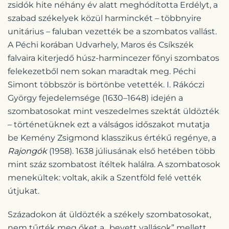
zsidók hite néhány év alatt meghódította Erdélyt, a
szabad székelyek közül harminckét – többnyire
unitárius – faluban vezették be a szombatos vallást.
A Péchi korában Udvarhely, Maros és Csíkszék
falvaira kiterjedő húsz-harmincezer főnyi szombatos
felekezetből nem sokan maradtak meg. Péchi
Simont többször is börtönbe vetették. I. Rákóczi
György fejedelemsége (1630–1648) idején a
szombatosokat mint veszedelmes szektát üldözték
– történetüknek ezt a válságos időszakot mutatja
be Kemény Zsigmond klasszikus értékű regénye, a
Rajongók
(1958). 1638 júliusának első hetében több
mint száz szombatost ítéltek halálra. A szombatosok
menekültek: voltak, akik a Szentföld felé vették
útjukat.
Századokon át üldözték a székely szombatosokat,
nem tűrték meg őket a „bevett vallások” mellett.