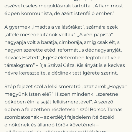
eszével cseles megoldásnak tartotta: „A fiam most
éppen kommunista, de azért istenfélő ember.”
A gyermek „imádta a vallásórákat”, számára ezek
„afféle mesedélutánok voltak”. „A vén pápista”
nagyapja volt a barátja, cimborája, amíg csak élt, s
nagyon szerette etédi református dédnagyanyját,
Kovács Esztert: „Egész életemben legtöbbet vele
társalogtam” – írja Szávai Géza. Kislányát is e kedves
névre keresztelte, a dédinek tett ígérete szerint.
Szép fejezet szól a lelkiismeretről, azaz arról: „Hogyan
megyünk Isten elé?” Hiszen mindenki „szeretne
békében élni a saját lelkiismeretével”. A szerző
ebben a fejezetben részletesen szól Borsos Tamás
szombatosnak – az erdélyi fejedelem ítélőszéki
elnökének és állandó török követének –