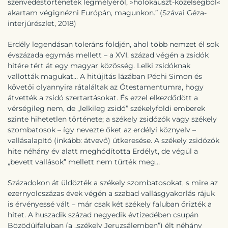
szenvedéstörténetek legmélyéről, »holokauszt-közelségből«
akartam végignézni Európán, magunkon.” (Szávai Géza-
interjúrészlet, 2018)
Erdély legendásan toleráns földjén, ahol több nemzet él sok
évszázada egymás mellett – a XVI. század végén a zsidók
hitére tért át egy magyar közösség. Lelki zsidóknak
vallották magukat… A hitújítás lázában Péchi Simon és
követői olyannyira rátaláltak az Ótestamentumra, hogy
átvették a zsidó szertartásokat. És ezzel elkezdődött a
vérségileg nem, de „lelkileg zsidó” székelyföldi emberek
szinte hihetetlen története; a székely zsidózók vagy székely
szombatosok – így nevezte őket az erdélyi köznyelv –
vallásalapító (inkább: átvevő) útkeresése. A székely zsidózók
hite néhány év alatt meghódította Erdélyt, de végül a
„bevett vallások” mellett nem tűrték meg…
Századokon át üldözték a székely szombatosokat, s mire az
ezernyolcszázas évek végén a szabad vallásgyakorlás rájuk
is érvényessé vált – már csak két székely faluban őrizték a
hitet. A huszadik század negyedik évtizedében csupán
Bözödújfaluban (a „székely Jeruzsálemben”) élt néhány