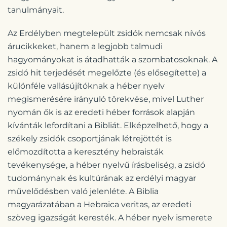
tanulmányait.
Az Erdélyben megtelepült zsidók nemcsak nívós
árucikkeket, hanem a legjobb talmudi
hagyományokat is átadhatták a szombatosoknak. A
zsidó hit terjedését megelőzte (és elősegítette) a
különféle vallásújítóknak a héber nyelv
megismerésére irányuló törekvése, mivel Luther
nyomán ők is az eredeti héber források alapján
kívánták lefordítani a Bibliát. Elképzelhető, hogy a
székely zsidók csoportjának létrejöttét is
előmozdította a keresztény hebraisták
tevékenysége, a héber nyelvű írásbeliség, a zsidó
tudománynak és kultúrának az erdélyi magyar
művelődésben való jelenléte. A Biblia
magyarázatában a Hebraica veritas, az eredeti
szöveg igazságát keresték. A héber nyelv ismerete