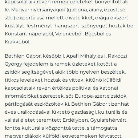
kapcsolataik révén remek üzleteket bonyolítottak
le. Magyar nyersanyagok (gabona, arany, ezüst, só
stb.) exportálása mellett divatcikket, drága ékszert,
kristályt, festményt, hangszert, szőnyeget hoztak be
Konstantinápolyból, Velencéből, Bécsből és
Krakkóból.
Bethlen Gábor, később I. Apafi Mihály és I. Rákóczi
György fejedelem is remek üzleteket kötött a
zsidók segítségével, akik több nyelven beszéltek,
titkos leveleket hoztak és vittek, kitűnő külföldi
kapcsolataik révén értékes politikai és katonai
információkat szereztek, sőt Európa-szerte zsidók
pártfogását eszközölték ki. Bethlen Gábor tizenhat
éves uralkodásával lüktető gazdasági, kulturális és
vallási életet teremtett Erdélyben. Gyulafehérvárt
fontos kulturális központtá tette, s támogatta
magyar diákok külföldi egyetemeken folytatott