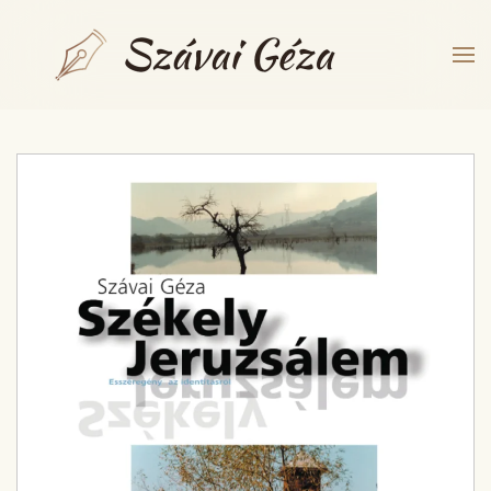
Fő tartalom átugrása