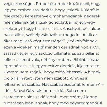
végtisztességet. Ember és ember között kell, hogy
legyen emberi szolidaritás, hogy „zsidók, különféle
felekezetű keresztények, mohamedánok, négerek
felemeljenek (akárcsak gondolatban is) egy-egy
szekrényt, hogy hazahozzanak Auschwitzból falubeli
halottaikat, székely zsidózókat, megadni nekik az
őket megillető végtisztességet”. „Székelyföldnek
ezen a vidékén majd’ minden családnak volt a XVI.
század végén egy zsidózó pillanata. És ez a pillanat
lelkem szerint való; néhány ember a Bibliába és az
égre nézett… s kiegyenesítve derekát, kijelentette:
»Semmi sem zárja ki, hogy zsidó lehessek. A hitnek
biológiai határt Isten nem szabott. A hit és a
lelkiismeret szabad. Hát szabad zsidónak lennem«” –
idézi Szávai Géza, aki nem zsidó. „Soha nem
szerettem volna zsidó lenni – mert szörnyű lenne
tudatában lenni annak, hogy még egyszer megőrül