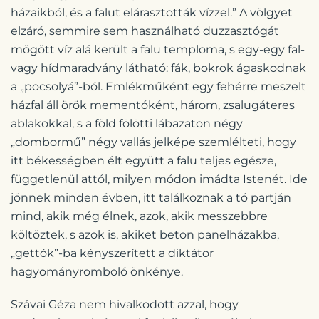
házaikból, és a falut elárasztották vízzel.” A völgyet
elzáró, semmire sem használható duzzasztógát
mögött víz alá került a falu temploma, s egy-egy fal-
vagy hídmaradvány látható: fák, bokrok ágaskodnak
a „pocsolyá”-ból. Emlékműként egy fehérre meszelt
házfal áll örök mementóként, három, zsalugáteres
ablakokkal, s a föld fölötti lábazaton négy
„dombormű” négy vallás jelképe szemlélteti, hogy
itt békességben élt együtt a falu teljes egésze,
függetlenül attól, milyen módon imádta Istenét. Ide
jönnek minden évben, itt találkoznak a tó partján
mind, akik még élnek, azok, akik messzebbre
költöztek, s azok is, akiket beton panelházakba,
„gettók”-ba kényszerített a diktátor
hagyományromboló önkénye.
Szávai Géza nem hivalkodott azzal, hogy