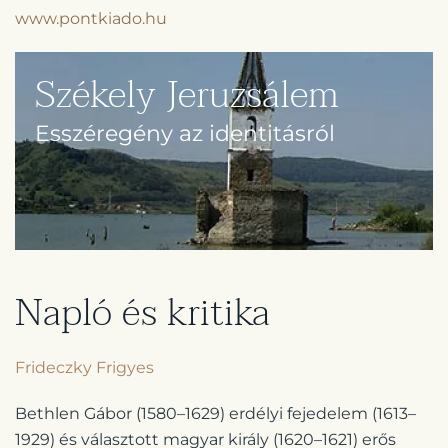
www.pontkiado.hu
Székely Jeruzsálem
Esszéregény az identitásról
Napló és kritika
Frideczky Frigyes
Bethlen Gábor (1580–1629) erdélyi fejedelem (1613–
1929) és választott magyar király (1620–1621) erős