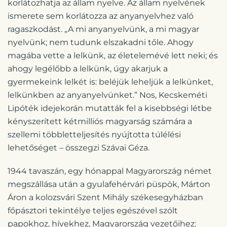
korlátozhatja az állam nyelve. Az állam nyelvének
ismerete sem korlátozza az anyanyelvhez való
ragaszkodást. „A mi anyanyelvünk, a mi magyar
nyelvünk; nem tudunk elszakadni tőle. Ahogy
magába vette a lelkünk, az életelemévé lett neki; és
ahogy legélőbb a lelkünk, úgy akarjuk a
gyermekeink lelkét is: beléjük leheljük a lelkünket,
lelkünkben az anyanyelvünket.” Nos, Kecskeméti
Lipóték idejekorán mutatták fel a kisebbségi létbe
kényszerített kétmilliós magyarság számára a
szellemi többletteljesítés nyújtotta túlélési
lehetőséget – összegzi Szávai Géza.
1944 tavaszán, egy hónappal Magyarország német
megszállása után a gyulafehérvári püspök, Márton
Áron a kolozsvári Szent Mihály székesegyházban
főpásztori tekintélye teljes egészével szólt
papokhoz, hívekhez, Magyarország vezetőihez: