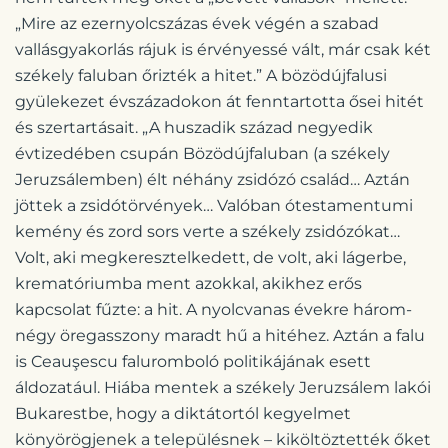
„Mire az ezernyolcszázas évek végén a szabad
vallásgyakorlás rájuk is érvényessé vált, már csak két
székely faluban őrizték a hitet.” A bözödújfalusi
gyülekezet évszázadokon át fenntartotta ősei hitét
és szertartásait. „A huszadik század negyedik
évtizedében csupán Bözödújfaluban (a székely
Jeruzsálemben) élt néhány zsidózó család… Aztán
jöttek a zsidótörvények… Valóban ótestamentumi
kemény és zord sors verte a székely zsidózókat…
Volt, aki megkeresztelkedett, de volt, aki lágerbe,
krematóriumba ment azokkal, akikhez erős
kapcsolat fűzte: a hit. A nyolcvanas évekre három-
négy öregasszony maradt hű a hitéhez. Aztán a falu
is Ceauşescu faluromboló politikájának esett
áldozatául. Hiába mentek a székely Jeruzsálem lakói
Bukarestbe, hogy a diktátortól kegyelmet
könyörögjenek a településnek – kiköltöztették őket