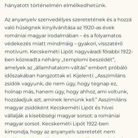
hányatott történelmén elmélkedhetünk.
Az anyanyelv szenvedélyes szeretetének és a hozzá
való hűségnek kinyilvánítása az 1920-as évek
romániai magyar irodalmában – és a folyamatos
védekezés miatt mindmáig – gyakori, visszatérő
motívum. Kecskeméti Lipót nagyváradi főrabbi 1922-
ben közreadta néhány „templomi beszédét”,
amelyek az „államhatalom-váltás” embert próbáló
időszakában hangzottak el. Kijelenti: „Asszimiláns
zsidók vagyunk, de nem úgy, hogy tegnap ez,
holnap más, hanem úgy, hogy ahhoz, ami voltunk,
hozzáadjuk azt, aminek lennünk kell.” Asszimiláns
magyar zsidóként Kecskeméti Lipót és hívei
vállalják a kisebbségi magyar sorsot: a romániai
magyar sorsot. Kecskeméti Lipót 1922-ben
kimondja, hogy az anyanyelv szeretetét nem