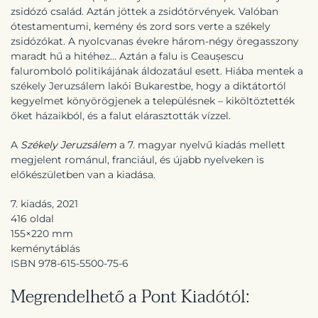
zsidózó család. Aztán jöttek a zsidótörvények. Valóban
ótestamentumi, kemény és zord sors verte a székely
zsidózókat. A nyolcvanas évekre három-négy öregasszony
maradt hű a hitéhez… Aztán a falu is Ceaușescu
faluromboló politikájának áldozatául esett. Hiába mentek a
székely Jeruzsálem lakói Bukarestbe, hogy a diktátortól
kegyelmet könyörögjenek a településnek – kiköltöztették
őket házaikból, és a falut elárasztották vízzel.
A
Székely Jeruzsálem
a 7. magyar nyelvű kiadás mellett
megjelent románul, franciául, és újabb nyelveken is
előkészületben van a kiadása.
7. kiadás, 2021
416 oldal
155×220 mm
keménytáblás
ISBN 978-615-5500-75-6
Megrendelhető a Pont Kiadótól: