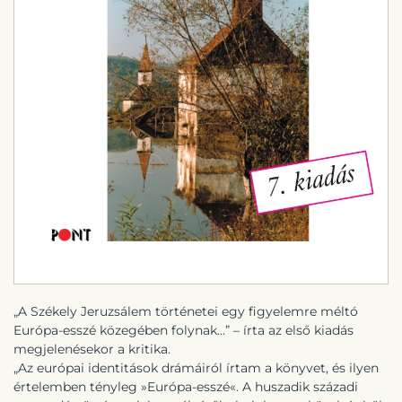
„A Székely Jeruzsálem történetei egy figyelemre méltó
Európa-esszé közegében folynak...” – írta az első kiadás
megjelenésekor a kritika.
„Az európai identitások drámáiról írtam a könyvet, és ilyen
értelemben tényleg »Európa-esszé«. A huszadik századi