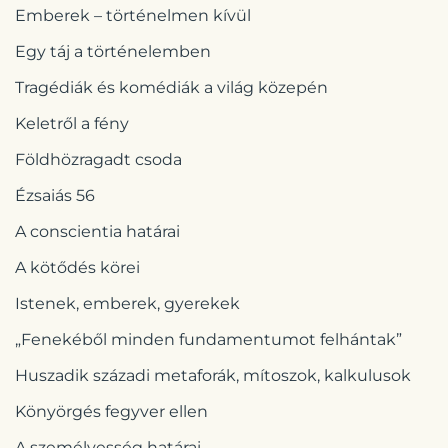
Emberek – történelmen kívül
Egy táj a történelemben
Tragédiák és komédiák a világ közepén
Keletről a fény
Földhözragadt csoda
Ézsaiás 56
A conscientia határai
A kötődés körei
Istenek, emberek, gyerekek
„Fenekéből minden fundamentumot felhántak”
Huszadik századi metaforák, mítoszok, kalkulusok
Könyörgés fegyver ellen
A személyesség határai