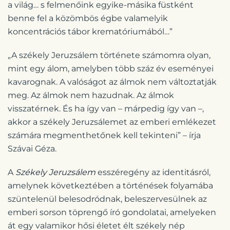
a világ… s felmenőink egyike-másika füstként
benne fel a közömbös égbe valamelyik
koncentrációs tábor krematóriumából…”
„A székely Jeruzsálem története számomra olyan,
mint egy álom, amelyben több száz év eseményei
kavarognak. A valóságot az álmok nem változtatják
meg. Az álmok nem hazudnak. Az álmok
visszatérnek. És ha így van – márpedig így van –,
akkor a székely Jeruzsálemet az emberi emlékezet
számára megmenthetőnek kell tekinteni” – írja
Szávai Géza.
A
Székely Jeruzsálem
esszéregény az identitásról,
amelynek következtében a történések folyamába
szüntelenül belesodródnak, beleszervesülnek az
emberi sorson töprengő író gondolatai, amelyeken
át egy valamikor hősi életet élt székely nép