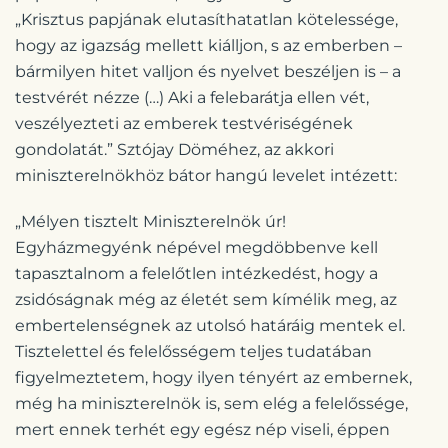
„Krisztus papjának elutasíthatatlan kötelessége,
hogy az igazság mellett kiálljon, s az emberben –
bármilyen hitet valljon és nyelvet beszéljen is – a
testvérét nézze (…) Aki a felebarátja ellen vét,
veszélyezteti az emberek testvériségének
gondolatát.” Sztójay Döméhez, az akkori
miniszterelnökhöz bátor hangú levelet intézett:
„Mélyen tisztelt Miniszterelnök úr!
Egyházmegyénk népével megdöbbenve kell
tapasztalnom a felelőtlen intézkedést, hogy a
zsidóságnak még az életét sem kímélik meg, az
embertelenségnek az utolsó határáig mentek el.
Tisztelettel és felelősségem teljes tudatában
figyelmeztetem, hogy ilyen tényért az embernek,
még ha miniszterelnök is, sem elég a felelőssége,
mert ennek terhét egy egész nép viseli, éppen