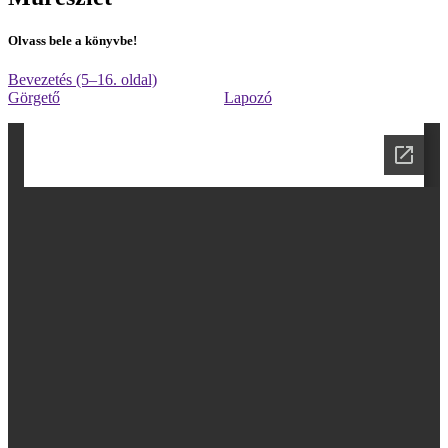
Olvass bele a könyvbe!
Bevezetés (5–16. oldal)
Görgető
Lapozó