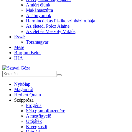
Amiért élünk
Makámaszútra
A lábnyomok
Harmincdekás Pistike színházi ruhája
Az életed, Polcz Alaine
Az élet és Mészöly Miklós
Esszé
Torzmagyar
Mese
Burgum Bélus
HJA
Nyitólap
Magamról
Herbert Quain
Széppróza
Progéria
Séta gramofonzenére
A megfigyelő
Utójáték
Kivégzősdi
Utóvéd