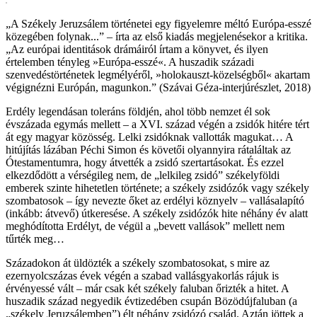
„A Székely Jeruzsálem történetei egy figyelemre méltó Európa-esszé
közegében folynak...” – írta az első kiadás megjelenésekor a kritika.
„Az európai identitások drámáiról írtam a könyvet, és ilyen
értelemben tényleg »Európa-esszé«. A huszadik századi
szenvedéstörténetek legmélyéről, »holokauszt-közelségből« akartam
végignézni Európán, magunkon.” (Szávai Géza-interjúrészlet, 2018)
Erdély legendásan toleráns földjén, ahol több nemzet él sok
évszázada egymás mellett – a XVI. század végén a zsidók hitére tért
át egy magyar közösség. Lelki zsidóknak vallották magukat… A
hitújítás lázában Péchi Simon és követői olyannyira rátaláltak az
Ótestamentumra, hogy átvették a zsidó szertartásokat. És ezzel
elkezdődött a vérségileg nem, de „lelkileg zsidó” székelyföldi
emberek szinte hihetetlen története; a székely zsidózók vagy székely
szombatosok – így nevezte őket az erdélyi köznyelv – vallásalapító
(inkább: átvevő) útkeresése. A székely zsidózók hite néhány év alatt
meghódította Erdélyt, de végül a „bevett vallások” mellett nem
tűrték meg…
Századokon át üldözték a székely szombatosokat, s mire az
ezernyolcszázas évek végén a szabad vallásgyakorlás rájuk is
érvényessé vált – már csak két székely faluban őrizték a hitet. A
huszadik század negyedik évtizedében csupán Bözödújfaluban (a
„székely Jeruzsálemben”) élt néhány zsidózó család. Aztán jöttek a