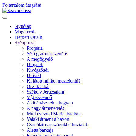
Fő tartalom átugrása
Nyitólap
Magamról
Herbert Quain
Széppróza
Progéria
Séta gramofonzenére
A megfigyelő
Utójáték
Kivégzősdi
Utóvéd
Ki látott minket meztelenül?
Oszlik a bál
Székely Jeruzsálem
Víg esztendő
Akit átvisznek a hegyen
A nagy átmenetelés
Múlt évezred Marienbadban
Valaki átment a havon
Csodálatos országokba hoztalak
Aletta bárkája
Kivégezzük nagyapádat