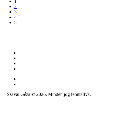
1
2
3
4
5
Kapcsolat
Oldaltérkép
Szávai Géza ©
2026.
Minden jog fenntartva.