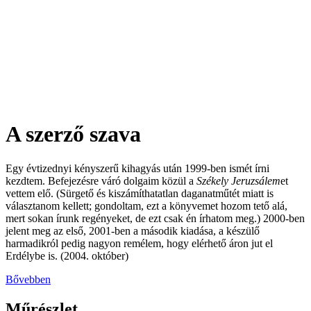
Székely Jeruzsálem
Esszéregény az identitásról
A szerző szava
Egy évtizednyi kényszerű kihagyás után 1999-ben ismét írni
kezdtem. Befejezésre váró dolgaim közül a
Székely Jeruzsálem
et
vettem elő. (Sürgető és kiszámíthatatlan daganatműtét miatt is
választanom kellett; gondoltam, ezt a könyvemet hozom tető alá,
mert sokan írunk regényeket, de ezt csak én írhatom meg.) 2000-ben
jelent meg az első, 2001-ben a második kiadása, a készülő
harmadikról pedig nagyon remélem, hogy elérhető áron jut el
Erdélybe is. (2004. október)
Bővebben
Műrészlet