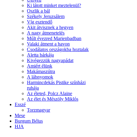
Ki látott minket meztelenül?
Oszlik a bál
Székely Jeruzsálem
Víg esztendő
Akit átvisznek a hegyen
A nagy átmenetelés
Múlt évezred Marienbadban
Valaki átment a havon
Csodálatos országokba hoztalak
Aletta bárkája
Kivégezzük nagyapádat
Amiért élünk
Makámaszútra
A lábnyomok
Harmincdekás Pistike színházi
ruhája
Az életed, Polcz Alaine
Az élet és Mészöly Miklós
Esszé
Torzmagyar
Mese
Burgum Bélus
HJA