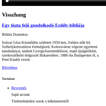
Visszhang
Egy tiszta fejű gondolkodó Erdély-bibliája
Bölöni Domokos
Szávai Géza Küsmődön született 1950-ben, Etéden nőtt fel,
Székelykeresztúron érettségizett, Kolozsváron végezte egyetemi
tanulmányai, tanított Gyergyószentmiklóson, majd újságíróként,
szerkesztőként dolgozott Bukarestben. 1988 óta Budapesten él, a
Pont Kiadót vezeti.
Bővebben
Tartalom
Bevezetés
Saját arcunk
Történelmietlen sorok a lelkiismeretről