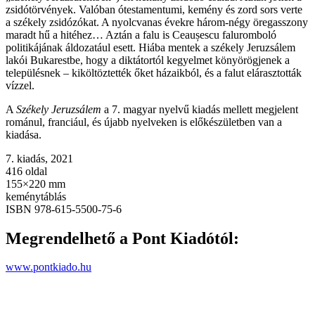
zsidótörvények. Valóban ótestamentumi, kemény és zord sors verte
a székely zsidózókat. A nyolcvanas évekre három-négy öregasszony
maradt hű a hitéhez… Aztán a falu is Ceaușescu faluromboló
politikájának áldozatául esett. Hiába mentek a székely Jeruzsálem
lakói Bukarestbe, hogy a diktátortól kegyelmet könyörögjenek a
településnek – kiköltöztették őket házaikból, és a falut elárasztották
vízzel.
A
Székely Jeruzsálem
a 7. magyar nyelvű kiadás mellett megjelent
románul, franciául, és újabb nyelveken is előkészületben van a
kiadása.
7. kiadás, 2021
416 oldal
155×220 mm
keménytáblás
ISBN 978-615-5500-75-6
Megrendelhető a Pont Kiadótól:
www.pontkiado.hu