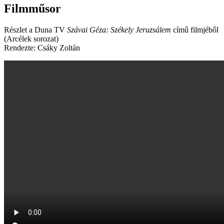
Filmműsor
Részlet a Duna TV
Szávai Géza: Székely Jeruzsálem
című filmjéből
(Arcélek sorozat)
Rendezte: Csáky Zoltán