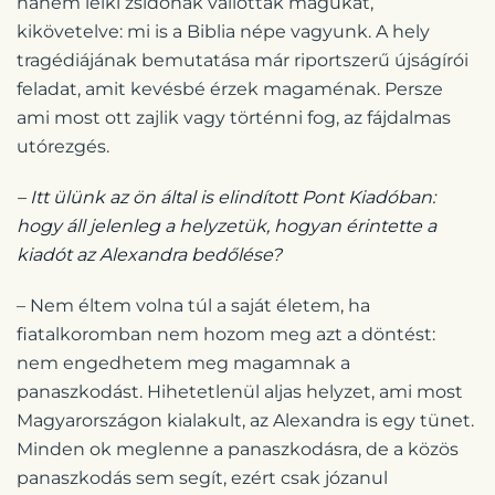
hanem lelki zsidónak vallották magukat,
kikövetelve: mi is a Biblia népe vagyunk. A hely
tragédiájának bemutatása már riportszerű újságírói
feladat, amit kevésbé érzek magaménak. Persze
ami most ott zajlik vagy történni fog, az fájdalmas
utórezgés.
– Itt ülünk az ön által is elindított Pont Kiadóban:
hogy áll jelenleg a helyzetük, hogyan érintette a
kiadót az Alexandra bedőlése?
– Nem éltem volna túl a saját életem, ha
fiatalkoromban nem hozom meg azt a döntést:
nem engedhetem meg magamnak a
panaszkodást. Hihetetlenül aljas helyzet, ami most
Magyarországon kialakult, az Alexandra is egy tünet.
Minden ok meglenne a panaszkodásra, de a közös
panaszkodás sem segít, ezért csak józanul