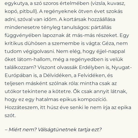
egykutya, a szó szoros értelmében (vizsla, kuvasz,
kopó, pitbull). A regényeknek ötven évet szokás
adni, szóval van időm. A kortársak hozzáállása
mindenesetre tényleg tanulságos: pártállás
függvényében lapoznak át más-más részeket. Egy
kritikus dühösen a szemembe is vágta: Géza, nem
tudom végigolvasni. Nem elég, hogy éjjel-nappal
őket látom-hallom, még a regényedben is velük
találkozzam? Viszont olvassák Erdélyben is, Nyugat-
Európában is, a Délvidéken, a Felvidéken, és
teljesen másként szólnak róla: mintha csak az
utókor tekintene a kötetre. Ők csak annyit látnak,
hogy ez egy hatalmas epikus kompozíció.
Hozzáteszem, itt húsz éve senki le nem írja az epika
szót.
– Miért nem? Válságtünetnek tartja ezt?