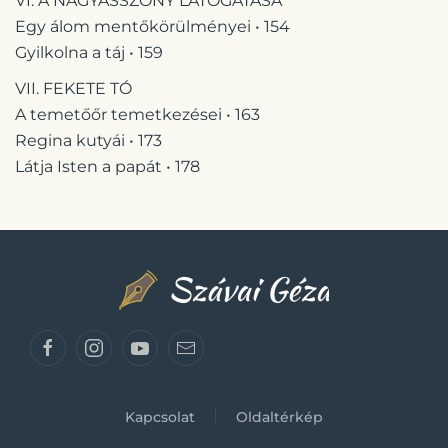
VI. A NAGYASSZONY LÁTOGATÁSA
Egy álom mentőkörülményei • 154
Gyilkolna a táj • 159
VII. FEKETE TÓ
A temetőőr temetkezései • 163
Regina kutyái • 173
Látja Isten a papát • 178
Kapcsolat
Oldaltérkép