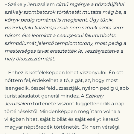
–
Székely Jeruzsálem
című regénye a bözödújfalui
székely szombatosok történetét mutatta még be, a
könyv pedig románul is megjelent. Úgy tűnik,
Bözödújfalu kálváriája csak nem szűnik azóta sem:
három éve leomlott a ceauşescui falurombolás
szimbólumát jelentő templomtorony, most pedig a
mesterséges tavat eresztették le, veszélyeztetve a
hely ökoszisztémáját.
– Ehhez is kétféleképpen lehet viszonyulni. Én ott
nőttem fel, érdekelhet a tó, a gát, az, hogy most
leengedik, ősszel felduzzasztják, nyáron pedig újabb
turistaáradatot generál mindez. A
Székely
Jeruzsálem
története viszont függetlenedik a napi
történésektől. Mindenképpen megírtam volna a
világban hitet, saját bibliát és saját esélyt kereső
magyar néptöredék történetét. Ők nem vérségi,