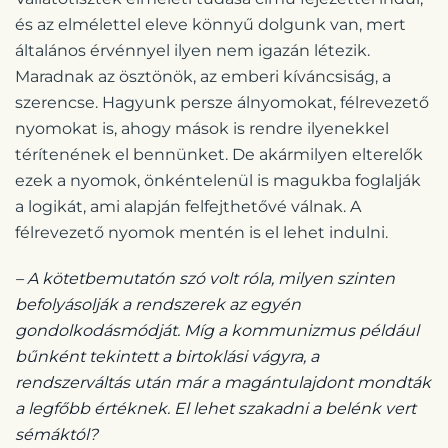
és az elmélettel eleve könnyű dolgunk van, mert
általános érvénnyel ilyen nem igazán létezik.
Maradnak az ösztönök, az emberi kíváncsiság, a
szerencse. Hagyunk persze álnyomokat, félrevezető
nyomokat is, ahogy mások is rendre ilyenekkel
térítenének el bennünket. De akármilyen elterelők
ezek a nyomok, önkéntelenül is magukba foglalják
a logikát, ami alapján felfejthetővé válnak. A
félrevezető nyomok mentén is el lehet indulni.
– A kötetbemutatón szó volt róla, milyen szinten
befolyásolják a rendszerek az egyén
gondolkodásmódját. Míg a kommunizmus például
bűnként tekintett a birtoklási vágyra, a
rendszerváltás után már a magántulajdont mondták
a legfőbb értéknek. El lehet szakadni a belénk vert
sémáktól?