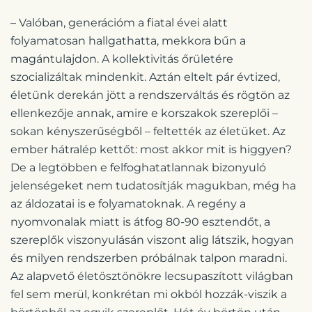
– Valóban, generációm a fiatal évei alatt
folyamatosan hallgathatta, mekkora bűn a
magántulajdon. A kollektivitás őrületére
szocializáltak mindenkit. Aztán eltelt pár évtized,
életünk derekán jött a rendszerváltás és rögtön az
ellenkezője annak, amire e korszakok szereplői –
sokan kényszerűségből – feltették az életüket. Az
ember hátralép kettőt: most akkor mit is higgyen?
De a legtöbben e felfoghatatlannak bizonyuló
jelenségeket nem tudatosítják magukban, még ha
az áldozatai is e folyamatoknak. A regény a
nyomvonalak miatt is átfog 80-90 esztendőt, a
szereplők viszonyulásán viszont alig látszik, hogyan
és milyen rendszerben próbálnak talpon maradni.
Az alapvető életösztönökre lecsupaszított világban
fel sem merül, konkrétan mi okból hozzák-viszik a