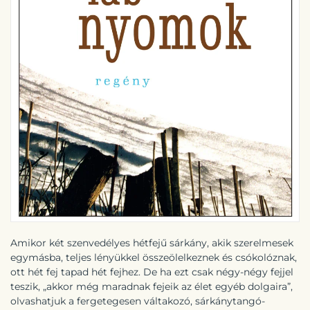
Amikor két szenvedélyes hétfejű sárkány, akik szerelmesek
egymásba, teljes lényükkel összeölelkeznek és csókolóznak,
ott hét fej tapad hét fejhez. De ha ezt csak négy-négy fejjel
teszik, „akkor még maradnak fejeik az élet egyéb dolgaira”,
olvashatjuk a fergetegesen váltakozó, sárkánytangó-