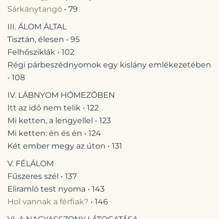
Sárkánytangó
• 79
III. ÁLOM ÁLTAL
Tisztán, élesen • 95
Felhősziklák • 102
Régi párbeszédnyomok egy kislány emlékezetében
• 108
IV. LÁBNYOM HÓMEZŐBEN
Itt az idő nem telik • 122
Mi ketten, a lengyellel • 123
Mi ketten: én és én • 124
Két ember megy az úton • 131
V. FÉLÁLOM
Fűszeres szél • 137
Eliramló test nyoma • 143
Hol vannak a férfiak?
• 146