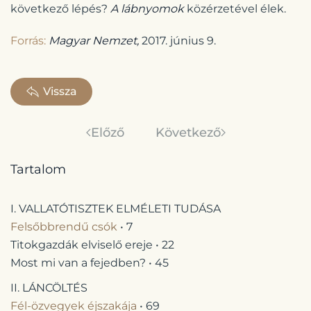
következő lépés?
A lábnyomok
közérzetével élek.
Forrás:
Magyar Nemzet,
2017. június 9.
Vissza
Előző
Következő
Tartalom
I. VALLATÓTISZTEK ELMÉLETI TUDÁSA
Felsőbbrendű csók
• 7
Titokgazdák elviselő ereje • 22
Most mi van a fejedben? • 45
II. LÁNCÖLTÉS
Fél-özvegyek éjszakája
• 69