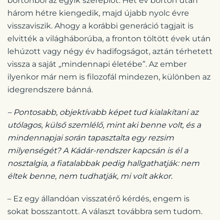
börtönből az egyik szereplőt. Hét év börtön után
három hétre kiengedik, majd újabb nyolc évre
visszaviszik. Ahogy a korábbi generáció tagjait is
elvitték a világháborúba, a fronton töltött évek után
lehúzott vagy négy év hadifogságot, aztán térhetett
vissza a saját „mindennapi életébe”. Az ember
ilyenkor már nem is filozofál mindezen, különben az
idegrendszere bánná.
– Pontosabb, objektívabb képet tud kialakítani az
utólagos, külső szemlélő, mint aki benne volt, és a
mindennapjai során tapasztalta egy rezsim
milyenségét? A Kádár-rendszer kapcsán is él a
nosztalgia, a fiatalabbak pedig hallgathatják: nem
éltek benne, nem tudhatják, mi volt akkor.
– Ez egy állandóan visszatérő kérdés, engem is
sokat bosszantott. A választ továbbra sem tudom.