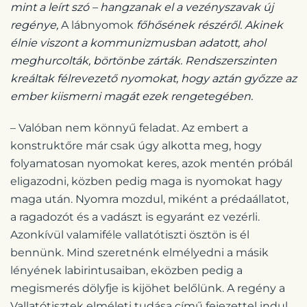
mint a leírt szó – hangzanak el a vezényszavak új
regénye,
A lábnyomok
főhősének részéről. Akinek
élnie viszont a kommunizmusban adatott, ahol
meghurcolták, börtönbe zárták. Rendszerszinten
kreáltak félrevezető nyomokat, hogy aztán győzze az
ember kiismerni magát ezek rengetegében.
– Valóban nem könnyű feladat. Az embert a
konstruktőre már csak úgy alkotta meg, hogy
folyamatosan nyomokat keres, azok mentén próbál
eligazodni, közben pedig maga is nyomokat hagy
maga után. Nyomra mozdul, miként a prédaállatot,
a ragadozót és a vadászt is egyaránt ez vezérli.
Azonkívül valamiféle vallatótiszti ösztön is él
bennünk. Mind szeretnénk elmélyedni a másik
lényének labirintusaiban, eközben pedig a
megismerés dölyfje is kijöhet belőlünk. A regény a
Vallatótisztek elméleti tudása című fejezettel indul,