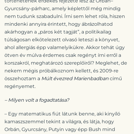
történetének érdekes fejezete lesz az Orbán–
Gyurcsány-párharc, amely képlettől még mindig
nem tudunk szabadulni. Írni sem lehet róla, hiszen
mindenki annyira érintett, hogy ábrázolhatod
akárhogyan a „páros két tagját”, a politikailag
túlságosan elkötelezett olvasó leteszi a könyvet,
ahol allergiás épp valamelyikükre. Akkor tehát úgy
ötven év múlva érdemes csak regényt írni erről a
korszakról, meghatározó szereplőiről? Meglehet, de
nekem mégis próbálkoznom kellett, és 2009-re
összehoztam a
Múlt évezred Marienbadban
című
regényemet.
– Milyen volt a fogadtatása?
– Egy matematikus fiút látunk benne, aki kinyíló
kamaszszemmel tekint a világra, és látja, hogy
Orbán, Gyurcsány, Putyin vagy épp Bush mind