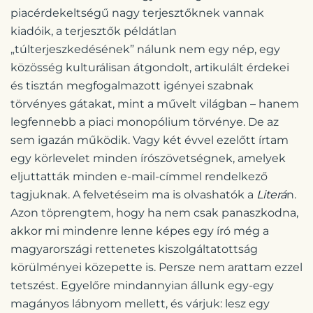
piacérdekeltségű nagy terjesztőknek vannak
kiadóik, a terjesztők példátlan
„túlterjeszkedésének” nálunk nem egy nép, egy
közösség kulturálisan átgondolt, artikulált érdekei
és tisztán megfogalmazott igényei szabnak
törvényes gátakat, mint a művelt világban – hanem
legfennebb a piaci monopólium törvénye. De az
sem igazán működik. Vagy két évvel ezelőtt írtam
egy körlevelet minden írószövetségnek, amelyek
eljuttatták minden e-mail-címmel rendelkező
tagjuknak. A felvetéseim ma is olvashatók a
Literá
n.
Azon töprengtem, hogy ha nem csak panaszkodna,
akkor mi mindenre lenne képes egy író még a
magyarországi rettenetes kiszolgáltatottság
körülményei közepette is. Persze nem arattam ezzel
tetszést. Egyelőre mindannyian állunk egy-egy
magányos lábnyom mellett, és várjuk: lesz egy