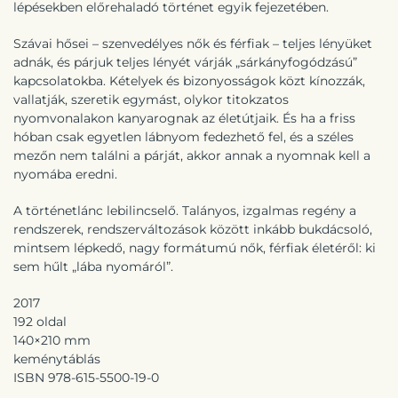
lépésekben előrehaladó történet egyik fejezetében.
Szávai hősei – szenvedélyes nők és férfiak – teljes lényüket
adnák, és párjuk teljes lényét várják „sárkányfogódzású”
kapcsolatokba. Kételyek és bizonyosságok közt kínozzák,
vallatják, szeretik egymást, olykor titokzatos
nyomvonalakon kanyarognak az életútjaik. És ha a friss
hóban csak egyetlen lábnyom fedezhető fel, és a széles
mezőn nem találni a párját, akkor annak a nyomnak kell a
nyomába eredni.
A történetlánc lebilincselő. Talányos, izgalmas regény a
rendszerek, rendszerváltozások között inkább bukdácsoló,
mintsem lépkedő, nagy formátumú nők, férfiak életéről: ki
sem hűlt „lába nyomáról”.
2017
192 oldal
140×210 mm
keménytáblás
ISBN 978-
615-5500-19-0