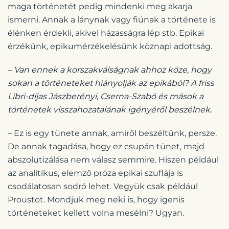
maga történetét pedig mindenki meg akarja
ismerni. Annak a lánynak vagy fiúnak a története is
élénken érdekli, akivel házasságra lép stb. Epikai
érzékünk, epikumérzékelésünk köznapi adottság.
– Van ennek a korszakválságnak ahhoz köze, hogy
sokan a történeteket hiányolják az epikából? A friss
Libri-díjas Jászberényi, Cserna-Szabó és mások a
történetek visszahozatalának igényéről beszélnek.
– Ez is egy tünete annak, amiről beszéltünk, persze.
De annak tagadása, hogy ez csupán tünet, majd
abszolutizálása nem válasz semmire. Hiszen például
az analitikus, elemző próza epikai szuflája is
csodálatosan sodró lehet. Vegyük csak például
Proustot. Mondjuk meg neki is, hogy igenis
történeteket kellett volna mesélni? Ugyan.