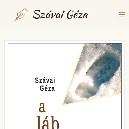
Fő tartalom átugrása