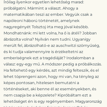
Íróilag ilyenkor egyetlen lehetőség marad:
próbálgatni. Mármint a választ. Ahogy a
matematikában teszi az ember. Vegyük csak a
napóleoni háború történetét, amelynek
nagyregényét Tolsztoj írta meg jóval később.
Mondhatnánk: mi lett volna, ha ő is átéli? Jobban
ábrázolta volna? Nyilván nem tudni. Ugyanígy
merült fel, ábrázolható-e az auschwitzi szörnyűség,
és ki tudja valamennyire is érzékeltetni az
emberiségnek ezt a tragédiáját? Irodalomban a
válasz: egy-egy mű. A módszer pedig a próbálkozás.
Ha feltehető egy kérdés, azt mindig felteszik, és el
lehet töprengeni azon, hogy mi van, ha tényleg az
képes pontosan, hitelesen bemutatni a
történéseket, aki benne él az eseményekben, és
nem csapja be a képzelete? Kipróbáltam ezt a
lehetőséget én is egy regényemben. Magyarország