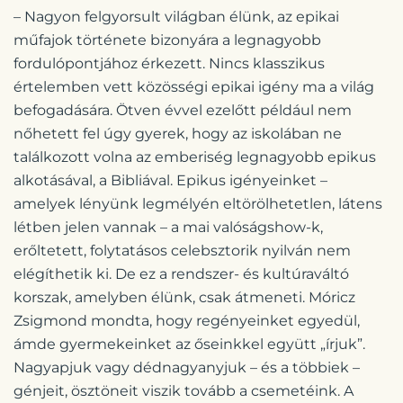
– Nagyon felgyorsult világban élünk, az epikai
műfajok története bizonyára a legnagyobb
fordulópontjához érkezett. Nincs klasszikus
értelemben vett közösségi epikai igény ma a világ
befogadására. Ötven évvel ezelőtt például nem
nőhetett fel úgy gyerek, hogy az iskolában ne
találkozott volna az emberiség legnagyobb epikus
alkotásával, a Bibliával. Epikus igényeinket –
amelyek lényünk legmélyén eltörölhetetlen, látens
létben jelen vannak – a mai valóságshow-k,
erőltetett, folytatásos celebsztorik nyilván nem
elégíthetik ki. De ez a rendszer- és kultúraváltó
korszak, amelyben élünk, csak átmeneti. Móricz
Zsigmond mondta, hogy regényeinket egyedül,
ámde gyermekeinket az őseinkkel együtt „írjuk”.
Nagyapjuk vagy dédnagyanyjuk – és a többiek –
génjeit, ösztöneit viszik tovább a csemetéink. A