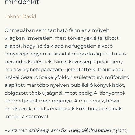
mindenkit
Lakner Dávid
Önmagában sem tartható fenn ez a művelt
világban ismeretlen, mert törvények által tiltott
állapot, hogy író és kiadó ne független alkotó
tényezője legyen a társadalmi-gazdasági-kulturális
berendezkedésnek. Nincs közösségi epikai igény
ma a világ befogadására – jelentette ki lapunknak
Szávai Géza. A Székelyföldön született író, műfordító
alapított már több nyelven publikáló könyvkiadót,
dolgozott több újságnál, most pedig A lábnyomok
címmel jelent meg regénye. A mű korrajz, hősei
rendszerek, rendszerváltások közt bukdácsolnak.
Interjú a szerzővel.
– Arra van szükség, ami fix, megcáfolhatatlan nyom,