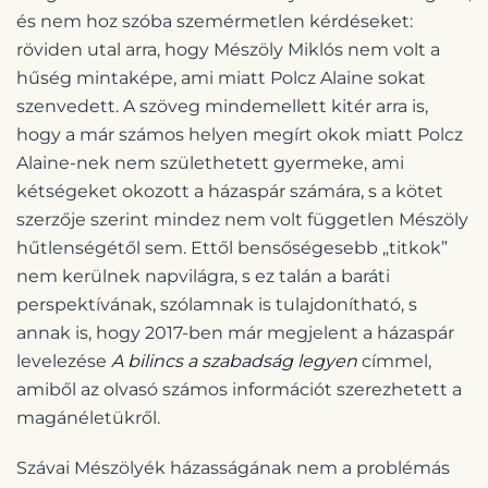
és nem hoz szóba szemérmetlen kérdéseket:
röviden utal arra, hogy Mészöly Miklós nem volt a
hűség mintaképe, ami miatt Polcz Alaine sokat
szenvedett. A szöveg mindemellett kitér arra is,
hogy a már számos helyen megírt okok miatt Polcz
Alaine-nek nem születhetett gyermeke, ami
kétségeket okozott a házaspár számára, s a kötet
szerzője szerint mindez nem volt független Mészöly
hűtlenségétől sem. Ettől bensőségesebb „titkok”
nem kerülnek napvilágra, s ez talán a baráti
perspektívának, szólamnak is tulajdonítható, s
annak is, hogy 2017-ben már megjelent a házaspár
levelezése
A bilincs a szabadság legyen
címmel,
amiből az olvasó számos információt szerezhetett a
magánéletükről.
Szávai Mészölyék házasságának nem a problémás