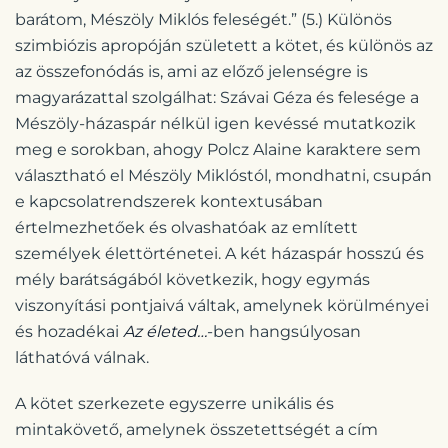
barátom, Mészöly Miklós feleségét.” (5.) Különös
szimbiózis apropóján született a kötet, és különös az
az összefonódás is, ami az előző jelenségre is
magyarázattal szolgálhat: Szávai Géza és felesége a
Mészöly-házaspár nélkül igen kevéssé mutatkozik
meg e sorokban, ahogy Polcz Alaine karaktere sem
választható el Mészöly Miklóstól, mondhatni, csupán
e kapcsolatrendszerek kontextusában
értelmezhetőek és olvashatóak az említett
személyek élettörténetei. A két házaspár hosszú és
mély barátságából következik, hogy egymás
viszonyítási pontjaivá váltak, amelynek körülményei
és hozadékai
Az életed…
-ben hangsúlyosan
láthatóvá válnak.
A kötet szerkezete egyszerre unikális és
mintakövető, amelynek összetettségét a cím