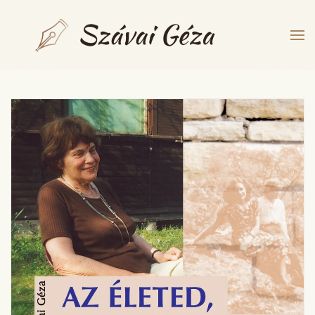
Fő tartalom átugrása