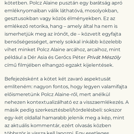
kötetben. Polcz Alaine pusztán egy barátság apró
emléknyomaiban válik láthatóvá, mosolyokban,
gesztusokban vagy közös élményekben. Ez az
emlékező retorika, hang – amely által ha nem is
ismerhetjük meg az írónőt, de – közvetít egyfajta
bensőségességet, amely sokkal inkább közelebb
vihet minket Polcz Alaine arcához, arcaihoz, mint
például a Dér Asia és Gerőcs Péter
Privát Mészöly
című filmjében elhangzó egzakt kijelentések.
Befejezésként a kötet két zavaró aspektusát
említeném: nagyon fontos, hogy legyen valamifajta
előismeretünk Polcz Alaine-ről, mert anélkül
nehezen kontextualizálható ez a visszaemlékezés. A
másik pedig szerkesztésbeli/tördelésbeli: sokszor
egy-két oldallal hamarabb jelenik meg a kép, mint
az aktuális kommentár, ezért olvasás közben
többször is vissza kell lapozni. Egy esetleges