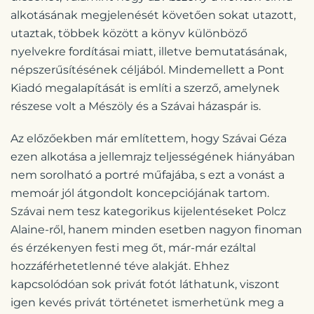
alkotásának megjelenését követően sokat utazott,
utaztak, többek között a könyv különböző
nyelvekre fordításai miatt, illetve bemutatásának,
népszerűsítésének céljából. Mindemellett a Pont
Kiadó megalapítását is említi a szerző, amelynek
részese volt a Mészöly és a Szávai házaspár is.
Az előzőekben már említettem, hogy Szávai Géza
ezen alkotása a jellemrajz teljességének hiányában
nem sorolható a portré műfajába, s ezt a vonást a
memoár jól átgondolt koncepciójának tartom.
Szávai nem tesz kategorikus kijelentéseket Polcz
Alaine-ről, hanem minden esetben nagyon finoman
és érzékenyen festi meg őt, már-már ezáltal
hozzáférhetetlenné téve alakját. Ehhez
kapcsolódóan sok privát fotót láthatunk, viszont
igen kevés privát történetet ismerhetünk meg a