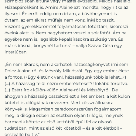
szimbiózisban éltünk vagy másfél évtizedig. Miklós haláláig.
Házaspárokként is. Amire Alaine azt mondta, hogy ritka az
ilyesmi. Én erről eddig nem írtam, a búvóhelyemet is
óvtam, az emlékirat műfaja nem vonz, inkább taszít.
Viszont gyerekkoromtól folyamatosan fotóztam, kisoroszi
éveink alatt is. Nem hagyhatom veszni a sok fotót. Ám ha
egyébre nem is, legalább képaláírásokra szükség van. És
máris írásnál, könyvnél tartunk” – vallja Szávai Géza egy
interjúban.
„Én nem akarok, nem akarhatok házasságkönyvet írni sem
Polcz Alaine-ről és Mészöly Miklósról. Egy-egy ember élete
a fontos. (»Egy életünk van!, házasságunk több is lehet...«)
(...) A házasság felől nézni emberéleteket?! Inkább fordítva.
(...) Ezért írok külön-külön Alaine-ről és Mészölyről. De
ahogyan a házasság összeköti ezt a két embert, a két külön
kötetet is dilógiának nevezem. Mert »összeállnak« a
könyvek is. Magamban paradoxonszerűen fogalmazom
meg: a dilógia ebben az esetben olyan trilógia, melynek
harmadik kötete az első kettőből épül fel az olvasó
tudatában, mint az első két kötetből – és a két életből! –
összeálló boltív.”