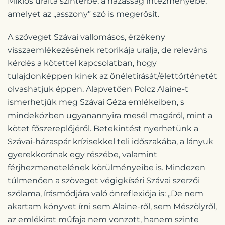
Miklós uralta színtérbe, a házasság intézményébe,
amelyet az „asszony” szó is megerősít.
A szöveget Szávai vallomásos, érzékeny
visszaemlékezésének retorikája uralja, de releváns
kérdés a kötettel kapcsolatban, hogy
tulajdonképpen kinek az önéletírását/élettörténetét
olvashatjuk éppen. Alapvetően Polcz Alaine-t
ismerhetjük meg Szávai Géza emlékeiben, s
mindeközben ugyanannyira mesél magáról, mint a
kötet főszereplőjéről. Betekintést nyerhetünk a
Szávai-házaspár krízisekkel teli időszakába, a lányuk
gyerekkorának egy részébe, valamint
férjhezmenetelének körülményeibe is. Mindezen
túlmenően a szöveget végigkíséri Szávai szerzői
szólama, írásmódjára való önreflexiója is: „De nem
akartam könyvet írni sem Alaine-ről, sem Mészölyről,
az emlékirat műfaja nem vonzott, hanem szinte