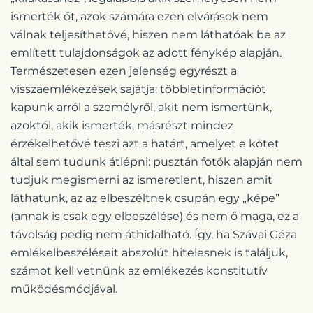
ismerték őt, azok számára ezen elvárások nem
válnak teljesíthetővé, hiszen nem láthatóak be az
említett tulajdonságok az adott fénykép alapján.
Természetesen ezen jelenség egyrészt a
visszaemlékezések sajátja: többletinformációt
kapunk arról a személyről, akit nem ismertünk,
azoktól, akik ismerték, másrészt mindez
érzékelhetővé teszi azt a határt, amelyet e kötet
által sem tudunk átlépni: pusztán fotók alapján nem
tudjuk megismerni az ismeretlent, hiszen amit
láthatunk, az az elbeszéltnek csupán egy „képe”
(annak is csak egy elbeszélése) és nem ő maga, ez a
távolság pedig nem áthidalható. Így, ha Szávai Géza
emlékelbeszéléseit abszolút hitelesnek is találjuk,
számot kell vetnünk az emlékezés konstitutív
működésmódjával.