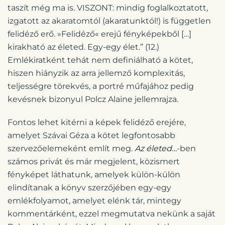
taszít még ma is. VISZONT: mindig foglalkoztatott,
izgatott az akaratomtól (akaratunktól!) is független
felidéző erő. »Felidéző« erejű fényképekből […]
kirakható az életed. Egy-egy élet.” (12.)
Emlékiratként tehát nem definiálható a kötet,
hiszen hiányzik az arra jellemző komplexitás,
teljességre törekvés, a portré műfajához pedig
kevésnek bizonyul Polcz Alaine jellemrajza.
Fontos lehet kitérni a képek felidéző erejére,
amelyet Szávai Géza a kötet legfontosabb
szervezőelemeként említ meg.
Az életed…
-ben
számos privát és már megjelent, közismert
fényképet láthatunk, amelyek külön-külön
elindítanak a könyv szerzőjében egy-egy
emlékfolyamot, amelyet elénk tár, mintegy
kommentárként, ezzel megmutatva nekünk a saját