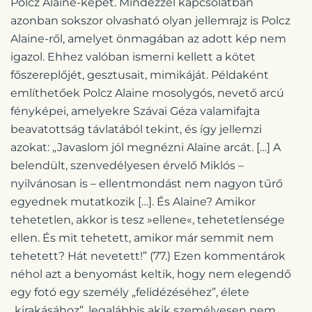
Polcz Alaine-képét. Mindezzel kapcsolatban
azonban sokszor olvasható olyan jellemrajz is Polcz
Alaine-ről, amelyet önmagában az adott kép nem
igazol. Ehhez valóban ismerni kellett a kötet
főszereplőjét, gesztusait, mimikáját. Példaként
említhetőek Polcz Alaine mosolygós, nevető arcú
fényképei, amelyekre Szávai Géza valamifajta
beavatottság távlatából tekint, és így jellemzi
azokat: „Javaslom jól megnézni Alaine arcát. […] A
belendült, szenvedélyesen érvelő Miklós –
nyilvánosan is – ellentmondást nem nagyon tűrő
egyednek mutatkozik […]. És Alaine? Amikor
tehetetlen, akkor is tesz »ellene«, tehetetlensége
ellen. És mit tehetett, amikor már semmit nem
tehetett? Hát nevetett!” (77.) Ezen kommentárok
néhol azt a benyomást keltik, hogy nem elegendő
egy fotó egy személy „felidézéséhez”, élete
„kirakásához”, legalábbis akik személyesen nem