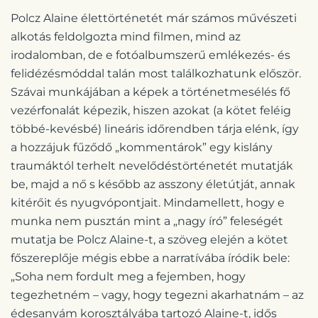
Polcz Alaine élettörténetét már számos művészeti
alkotás feldolgozta mind filmen, mind az
irodalomban, de e fotóalbumszerű emlékezés- és
felidézésmóddal talán most találkozhatunk először.
Szávai munkájában a képek a történetmesélés fő
vezérfonalát képezik, hiszen azokat (a kötet feléig
többé-kevésbé) lineáris időrendben tárja elénk, így
a hozzájuk fűződő „kommentárok” egy kislány
traumáktól terhelt nevelődéstörténetét mutatják
be, majd a nő s később az asszony életútját, annak
kitérőit és nyugvópontjait. Mindamellett, hogy e
munka nem pusztán mint a „nagy író” feleségét
mutatja be Polcz Alaine-t, a szöveg elején a kötet
főszereplője mégis ebbe a narratívába íródik bele:
„Soha nem fordult meg a fejemben, hogy
tegezhetném – vagy, hogy tegezni akarhatnám – az
édesanyám korosztályába tartozó Alaine-t, idős