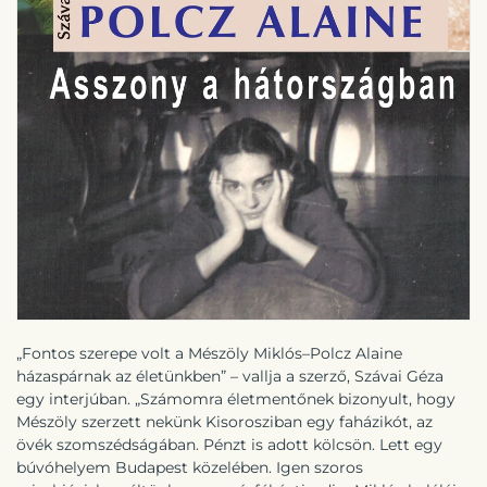
„Fontos szerepe volt a Mészöly Miklós–Polcz Alaine
házaspárnak az életünkben” – vallja a szerző, Szávai Géza
egy interjúban. „Számomra életmentőnek bizonyult, hogy
Mészöly szerzett nekünk Kisorosziban egy faházikót, az
övék szomszédságában. Pénzt is adott kölcsön. Lett egy
búvóhelyem Budapest közelében. Igen szoros