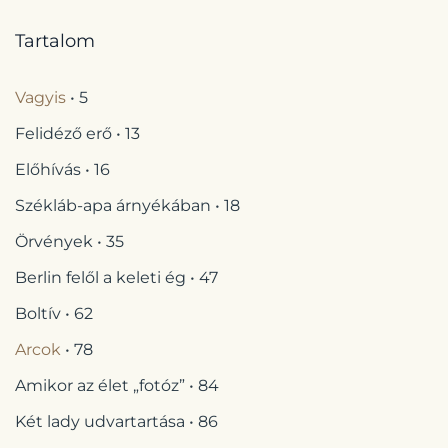
Tartalom
Vagyis
• 5
Felidéző erő • 13
Előhívás • 16
Székláb-apa árnyékában • 18
Örvények • 35
Berlin felől a keleti ég • 47
Boltív • 62
Arcok
• 78
Amikor az élet „fotóz” • 84
Két lady udvartartása • 86