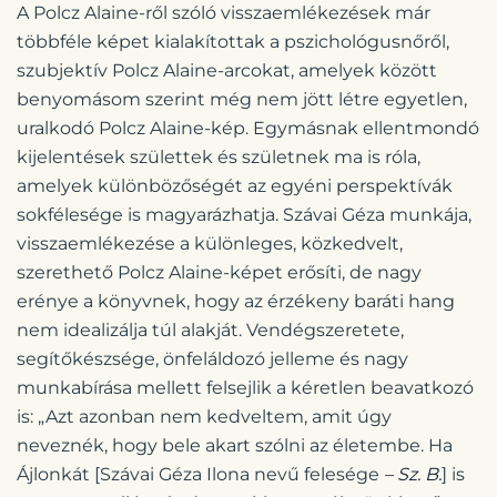
A Polcz Alaine-ről szóló visszaemlékezések már
többféle képet kialakítottak a pszichológusnőről,
szubjektív Polcz Alaine-arcokat, amelyek között
benyomásom szerint még nem jött létre egyetlen,
uralkodó Polcz Alaine-kép. Egymásnak ellentmondó
kijelentések születtek és születnek ma is róla,
amelyek különbözőségét az egyéni perspektívák
sokfélesége is magyarázhatja. Szávai Géza munkája,
visszaemlékezése a különleges, közkedvelt,
szerethető Polcz Alaine-képet erősíti, de nagy
erénye a könyvnek, hogy az érzékeny baráti hang
nem idealizálja túl alakját. Vendégszeretete,
segítőkészsége, önfeláldozó jelleme és nagy
munkabírása mellett felsejlik a kéretlen beavatkozó
is: „Azt azonban nem kedveltem, amit úgy
neveznék, hogy bele akart szólni az életembe. Ha
Ájlonkát [Szávai Géza Ilona nevű felesége
– Sz. B.
] is