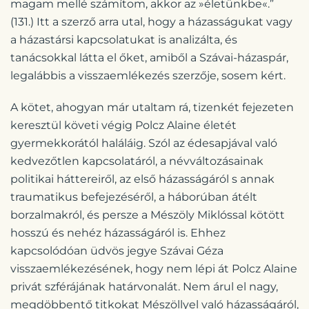
magam mellé számítom, akkor az »életünkbe«.”
(131.) Itt a szerző arra utal, hogy a házasságukat vagy
a házastársi kapcsolatukat is analizálta, és
tanácsokkal látta el őket, amiből a Szávai-házaspár,
legalábbis a visszaemlékezés szerzője, sosem kért.
A kötet, ahogyan már utaltam rá, tizenkét fejezeten
keresztül követi végig Polcz Alaine életét
gyermekkorától haláláig. Szól az édesapjával való
kedvezőtlen kapcsolatáról, a névváltozásainak
politikai háttereiről, az első házasságáról s annak
traumatikus befejezéséről, a háborúban átélt
borzalmakról, és persze a Mészöly Miklóssal kötött
hosszú és nehéz házasságáról is. Ehhez
kapcsolódóan üdvös jegye Szávai Géza
visszaemlékezésének, hogy nem lépi át Polcz Alaine
privát szférájának határvonalát. Nem árul el nagy,
megdöbbentő titkokat Mészöllyel való házasságáról,