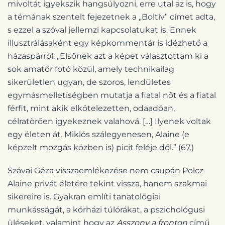
mivoltát igyekszik hangsúlyozni, erre utal az is, hogy
a témának szentelt fejezetnek a „Boltív” címet adta,
s ezzel a szóval jellemzi kapcsolatukat is. Ennek
illusztrálásaként egy képkommentár is idézhető a
házaspárról: „Elsőnek azt a képet választottam ki a
sok amatőr fotó közül, amely technikailag
sikerületlen ugyan, de szoros, lendületes
egymásmelletiségben mutatja a fiatal nőt és a fiatal
férfit, mint akik elkötelezetten, odaadóan,
célratörően igyekeznek valahová. […] Ilyenek voltak
egy életen át. Miklós szálegyenesen, Alaine (e
képzelt mozgás közben is) picit feléje dől.” (67.)
Szávai Géza visszaemlékezése nem csupán Polcz
Alaine privát életére tekint vissza, hanem szakmai
sikereire is. Gyakran említi tanatológiai
munkásságát, a kórházi túlórákat, a pszichológusi
üléseket, valamint hogy az
Asszony a fronton
című