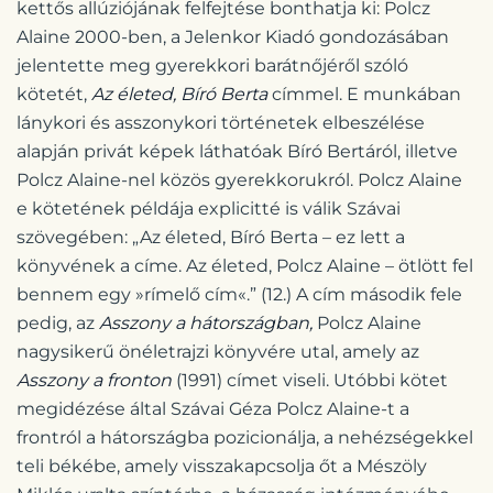
kettős allúziójának felfejtése bonthatja ki: Polcz
Alaine 2000-ben, a Jelenkor Kiadó gondozásában
jelentette meg gyerekkori barátnőjéről szóló
kötetét,
Az életed, Bíró Berta
címmel. E munkában
lánykori és asszonykori történetek elbeszélése
alapján privát képek láthatóak Bíró Bertáról, illetve
Polcz Alaine-nel közös gyerekkorukról. Polcz Alaine
e kötetének példája explicitté is válik Szávai
szövegében: „Az életed, Bíró Berta – ez lett a
könyvének a címe. Az életed, Polcz Alaine – ötlött fel
bennem egy »rímelő cím«.” (12.) A cím második fele
pedig, az
Asszony a hátországban,
Polcz Alaine
nagysikerű önéletrajzi könyvére utal, amely az
Asszony a fronton
(1991) címet viseli. Utóbbi kötet
megidézése által Szávai Géza Polcz Alaine-t a
frontról a hátországba pozicionálja, a nehézségekkel
teli békébe, amely visszakapcsolja őt a Mészöly