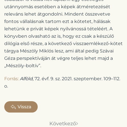
utánnyomás esetében a képek átméretezését
releváns lehet átgondolni. Mindent összevetve
fontos vállalásnak tartom ezt a kötetet, hálásak
lehetünk e privát képek nyilvánossá tételéért. A
könyvben olvasható az is, hogy ez csak a készülő
dilógia első része, a következő visszaemlékező-kötet
tárgya Mészöly Miklós lesz, ami által pedig Szávai
Géza perspektíváján át végre teljes lehet majd a
„Mészöly-boltív”.
Forrás:
Alföld,
72. évf. 9. sz. 2021. szeptember. 109–112.
o.
Vissza
Következő