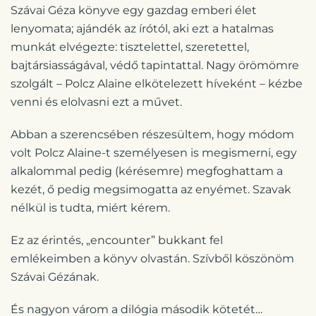
Szávai Géza könyve egy gazdag emberi élet
lenyomata; ajándék az írótól, aki ezt a hatalmas
munkát elvégezte: tisztelettel, szeretettel,
bajtársiasságával, védő tapintattal. Nagy örömömre
szolgált – Polcz Alaine elkötelezett híveként – kézbe
venni és elolvasni ezt a művet.
Abban a szerencsében részesültem, hogy módom
volt Polcz Alaine-t személyesen is megismerni, egy
alkalommal pedig (kérésemre) megfoghattam a
kezét, ő pedig megsimogatta az enyémet. Szavak
nélkül is tudta, miért kérem.
Ez az érintés, „encounter” bukkant fel
emlékeimben a könyv olvastán. Szívből köszönöm
Szávai Gézának.
És nagyon várom a dilógia második kötetét…