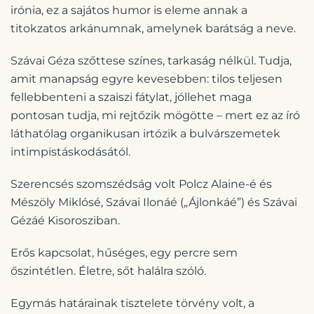
irónia, ez a sajátos humor is eleme annak a
titokzatos arkánumnak, amelynek barátság a neve.
Szávai Géza szőttese színes, tarkaság nélkül. Tudja,
amit manapság egyre kevesebben: tilos teljesen
fellebbenteni a szaiszi fátylat, jóllehet maga
pontosan tudja, mi rejtőzik mögötte – mert ez az író
láthatólag organikusan irtózik a bulvárszemetek
intimpistáskodásától.
Szerencsés szomszédság volt Polcz Alaine-é és
Mészöly Miklósé, Szávai Ilonáé („Ájlonkáé”) és Szávai
Gézáé Kisorosziban.
Erős kapcsolat, hűséges, egy percre sem
őszintétlen. Életre, sőt halálra szóló.
Egymás határainak tisztelete törvény volt, a