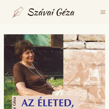
Fő tartalom átugrása