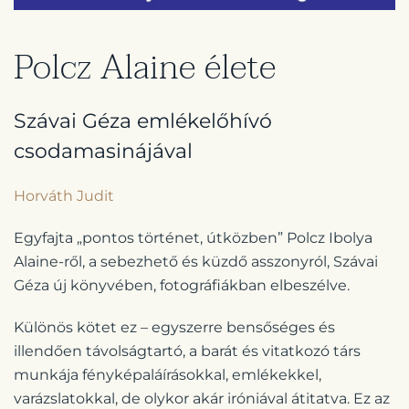
Polcz Alaine élete
Szávai Géza emlékelőhívó
csodamasinájával
Horváth Judit
Egyfajta „pontos történet, útközben” Polcz Ibolya
Alaine-ről, a sebezhető és küzdő asszonyról, Szávai
Géza új könyvében, fotográfiákban elbeszélve.
Különös kötet ez – egyszerre bensőséges és
illendően távolságtartó, a barát és vitatkozó társ
munkája fényképaláírásokkal, emlékekkel,
varázslatokkal, de olykor akár iróniával átitatva. Ez az