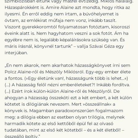
szimbiózisban éltünk vagy másfél évtizedig. Miklós haláláig.
Házaspárokként is. Amire Alaine azt mondta, hogy ritka az
ilyesmi. Én erről eddig nem írtam, a búvóhelyemet is
óvtam, az emlékirat műfaja nem vonz, inkább taszít.
Viszont gyerekkoromtól folyamatosan fotóztam, kisoroszi
éveink alatt is. Nem hagyhatom veszni a sok fotót. Ám ha
egyébre nem is, legalább képaláírásokra szükség van. És
máris írásnál, könyvnél tartunk” – vallja Szávai Géza egy
interjúban.
„Én nem akarok, nem akarhatok házasságkönyvet írni sem
Polcz Alaine-ről és Mészöly Miklósról. Egy-egy ember élete
a fontos. (»Egy életünk van!, házasságunk több is lehet...«)
(...) A házasság felől nézni emberéleteket?! Inkább fordítva.
(...) Ezért írok külön-külön Alaine-ről és Mészölyről. De
ahogyan a házasság összeköti ezt a két embert, a két külön
kötetet is dilógiának nevezem. Mert »összeállnak« a
könyvek is. Magamban paradoxonszerűen fogalmazom
meg: a dilógia ebben az esetben olyan trilógia, melynek
harmadik kötete az első kettőből épül fel az olvasó
tudatában, mint az első két kötetből – és a két életből! –
összeálló boltív.”