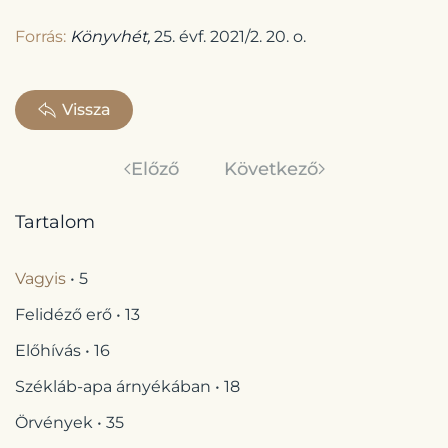
Forrás:
Könyvhét,
25. évf. 2021/2. 20. o.
Vissza
Előző
Következő
Tartalom
Vagyis
• 5
Felidéző erő • 13
Előhívás • 16
Székláb-apa árnyékában • 18
Örvények • 35