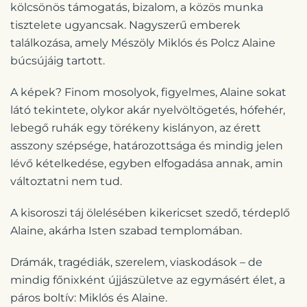
kölcsönös támogatás, bizalom, a közös munka
tisztelete ugyancsak. Nagyszerű emberek
találkozása, amely Mészöly Miklós és Polcz Alaine
búcsújáig tartott.
A képek? Finom mosolyok, figyelmes, Alaine sokat
látó tekintete, olykor akár nyelvöltögetés, hófehér,
lebegő ruhák egy törékeny kislányon, az érett
asszony szépsége, határozottsága és mindig jelen
lévő kételkedése, egyben elfogadása annak, amin
változtatni nem tud.
A kisoroszi táj ölelésében kikericset szedő, térdeplő
Alaine, akárha Isten szabad templomában.
Drámák, tragédiák, szerelem, viaskodások – de
mindig főnixként újjászületve az egymásért élet, a
páros boltív: Miklós és Alaine.