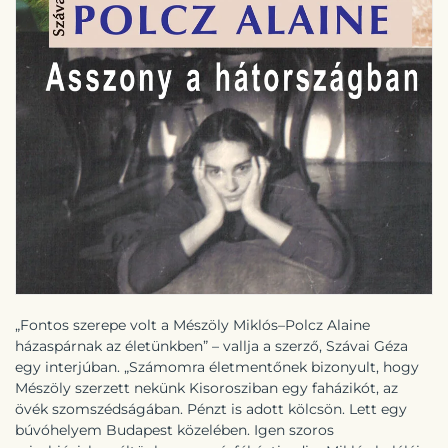
„Fontos szerepe volt a Mészöly Miklós–Polcz Alaine
házaspárnak az életünkben” – vallja a szerző, Szávai Géza
egy interjúban. „Számomra életmentőnek bizonyult, hogy
Mészöly szerzett nekünk Kisorosziban egy faházikót, az
övék szomszédságában. Pénzt is adott kölcsön. Lett egy
búvóhelyem Budapest közelében. Igen szoros