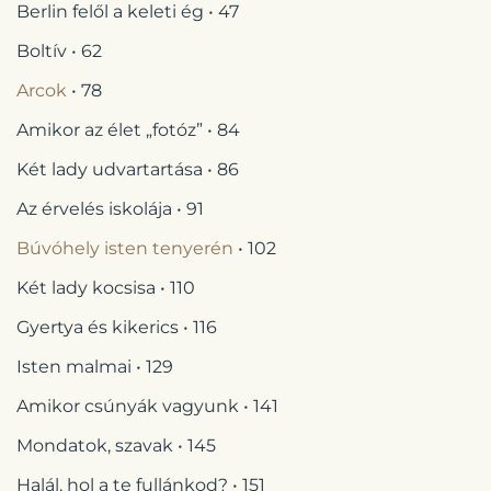
Berlin felől a keleti ég • 47
Boltív • 62
Arcok
• 78
Amikor az élet „fotóz” • 84
Két lady udvartartása • 86
Az érvelés iskolája • 91
Búvóhely isten tenyerén
• 102
Két lady kocsisa • 110
Gyertya és kikerics • 116
Isten malmai • 129
Amikor csúnyák vagyunk • 141
Mondatok, szavak • 145
Halál, hol a te fullánkod? • 151