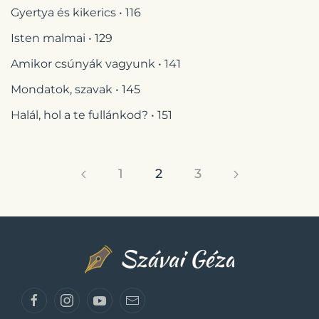
Gyertya és kikerics • 116
Isten malmai • 129
Amikor csúnyák vagyunk • 141
Mondatok, szavak • 145
Halál, hol a te fullánkod? • 151
1
2
3