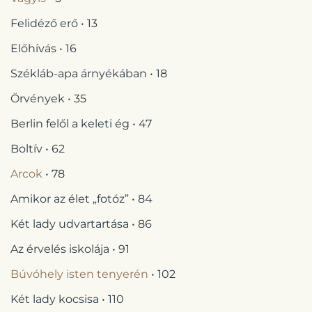
Felidéző erő • 13
Előhívás • 16
Székláb-apa árnyékában • 18
Örvények • 35
Berlin felől a keleti ég • 47
Boltív • 62
Arcok
• 78
Amikor az élet „fotóz” • 84
Két lady udvartartása • 86
Az érvelés iskolája • 91
Búvóhely isten tenyerén
• 102
Két lady kocsisa • 110