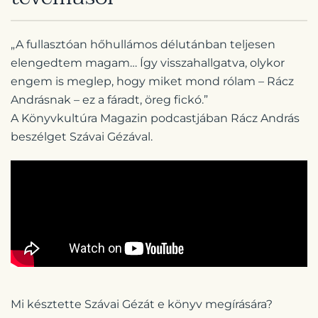
„A fullasztóan hőhullámos délutánban
teljesen
elengedtem magam… Így visszahallgatva, olykor
engem is meglep, hogy miket mond rólam – Rácz
Andrásnak – ez a fáradt, öreg fickó.”
A Könyvkultúra Magazin
podcastjában Rácz András
beszélget Szávai Gézával.
Mi késztette Szávai Gézát e könyv megírására?