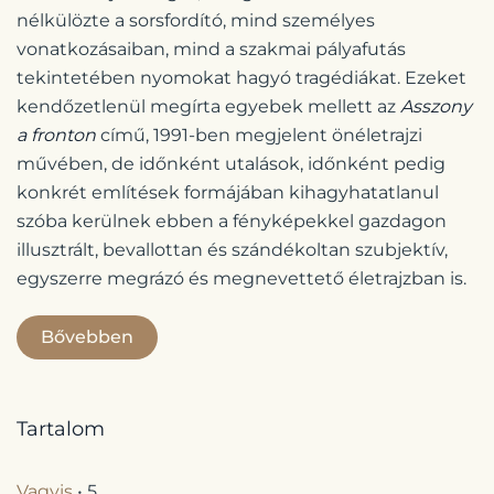
nélkülözte a sorsfordító, mind személyes
vonatkozásaiban, mind a szakmai pályafutás
tekintetében nyomokat hagyó tragédiákat. Ezeket
kendőzetlenül megírta egyebek mellett az
Asszony
a fronton
című, 1991-ben megjelent önéletrajzi
művében, de időnként utalások, időnként pedig
konkrét említések formájában kihagyhatatlanul
szóba kerülnek ebben a fényképekkel gazdagon
illusztrált, bevallottan és szándékoltan szubjektív,
egyszerre megrázó és megnevettető életrajzban is.
Bővebben
Tartalom
Vagyis
• 5