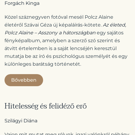
Forgách Kinga
Közel száznegyven fotóval mesél Polcz Alaine
életéről Szávai Géza új képaláírás-kötete.
Az életed,
Polcz Alaine – Asszony a hátországban
egy sajátos
fényképalbum, amelyben a szerző szó szerint és
átvitt értelemben is a saját lencséjén keresztül
mutatja be az író és pszichológus személyét és egy
különleges barátság történetét.
Bővebben
Hitelesség és felidéző erő
Szilágyi Diána
Vajon mit mutat meg rólunk, igazi valónkról néhány