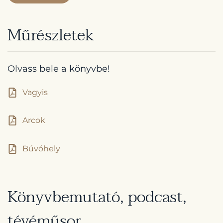
Műrészletek
Olvass bele a könyvbe!
Vagyis
Arcok
Búvóhely
Könyvbemutató, podcast,
tévéműsor