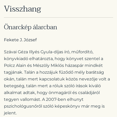
Visszhang
Önarckép álarcban
Fekete J. József
Szávai Géza Illyés Gyula-díjas író, műfordító,
könyvkiadó elhatározta, hogy könyvet szentel a
Polcz Alain és Mészöly Miklós házaspár mindkét
tagjának. Talán a hozzájuk fűződő mély barátság
okán, talán mert kapcsolatuk közös nevezője volt a
betegség, talán mert a róluk szóló írások kiváló
alkalmat adtak, hogy önmagáról és családjáról
tegyen vallomást. A 2007-ben elhunyt
pszichológusnőről szóló képeskönyv már meg is
jelent.