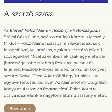
A szerző szava
Az
Életed, Polcz Alaine – Asszony a hátországban
Szávai Géza újabb, sajátos műfajú kötete a Mészöly
Miklós – Polcz Alaine házaspár emlékét idézi, sok
fotográfiával, vallomásos, gyakorta tisztázó jellegű
szövegekkel. Mivel az embernek csak egy élete van
(házassága több is lehet!) Polcz Alaine-nek és
férjének, Mészöly Miklósnak is külön-külön könyvet
szentel Szávai Géza. A kettőből együtt alakul az
együvé tartozás „boltíve”. Az Alaine-ről írt-fotografált
könyv az
Asszony a fronton
című Polcz-kötetre
utalva idézi elénk e nagyformátumú asszony életét.
Bővebben