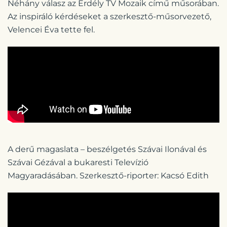
Néhány válasz az Erdély TV Mozaik című műsorában.
Az inspiráló kérdéseket a szerkesztő-műsorvezető,
Velencei Éva tette fel.
A derű magaslata – beszélgetés Szávai Ilonával és
Szávai Gézával a bukaresti Televízió
Magyaradásában. Szerkesztő-riporter: Kacsó Edith