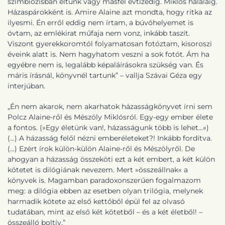
szimbiózisban éltünk vagy másfél évtizedig. Miklós haláláig.
Házaspárokként is. Amire Alaine azt mondta, hogy ritka az
ilyesmi. Én erről eddig nem írtam, a búvóhelyemet is
óvtam, az emlékirat műfaja nem vonz, inkább taszít.
Viszont gyerekkoromtól folyamatosan fotóztam, kisoroszi
éveink alatt is. Nem hagyhatom veszni a sok fotót. Ám ha
egyébre nem is, legalább képaláírásokra szükség van. És
máris írásnál, könyvnél tartunk” – vallja Szávai Géza egy
interjúban.
„Én nem akarok, nem akarhatok házasságkönyvet írni sem
Polcz Alaine-ről és Mészöly Miklósról. Egy-egy ember élete
a fontos. (»Egy életünk van!, házasságunk több is lehet...«)
(...) A házasság felől nézni emberéleteket?! Inkább fordítva.
(...) Ezért írok külön-külön Alaine-ről és Mészölyről. De
ahogyan a házasság összeköti ezt a két embert, a két külön
kötetet is dilógiának nevezem. Mert »összeállnak« a
könyvek is. Magamban paradoxonszerűen fogalmazom
meg: a dilógia ebben az esetben olyan trilógia, melynek
harmadik kötete az első kettőből épül fel az olvasó
tudatában, mint az első két kötetből – és a két életből! –
összeálló boltív.”