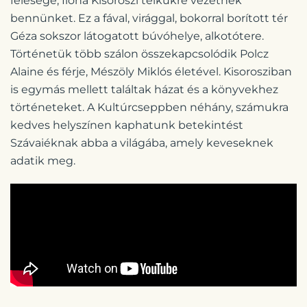
felesége, Ilona Kisoroszi telkükre vezetnek
bennünket. Ez a fával, virággal, bokorral borított tér
Géza sokszor látogatott búvóhelye, alkotótere.
Történetük több szálon összekapcsolódik Polcz
Alaine és férje, Mészöly Miklós életével. Kisorosziban
is egymás mellett találtak házat és a könyvekhez
történeteket. A Kultúrcseppben néhány, számukra
kedves helyszínen kaphatunk betekintést
Szávaiéknak abba a világába, amely keveseknek
adatik meg.