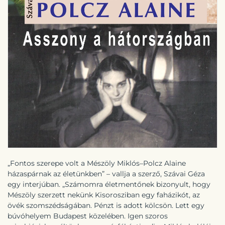
„Fontos szerepe volt a Mészöly Miklós–Polcz Alaine
házaspárnak az életünkben” – vallja a szerző, Szávai Géza
egy interjúban. „Számomra életmentőnek bizonyult, hogy
Mészöly szerzett nekünk Kisorosziban egy faházikót, az
övék szomszédságában. Pénzt is adott kölcsön. Lett egy
búvóhelyem Budapest közelében. Igen szoros