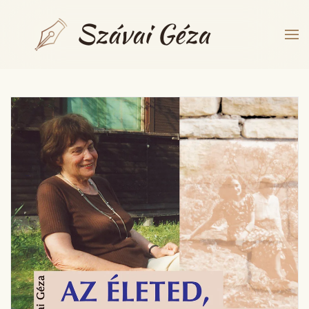
Fő tartalom átugrása