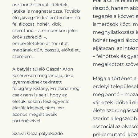
Már a címe félelme
ösztönné szervült ítéletek
riasztó, hanem ab
játéka is meghatározza. Tovább
tegezés a közvetl
élő „kivégzősdik” erőterében nő
fel áldozat, hóhér, kibic,
ismerősök közti meg
szemtanú – a mindenkori jelen
megnyilatkozása is
örök szereplői –,
hóhér tegezi áldoz
emberéleteken át tör utat
eljátszani az inté
magának düh, bosszú, előítélet,
– felnőttek és gye
szerelem.
megalkotott szöveg
A bátyját túlélő Gáspár Áron
keservesen megtanulja, de a
Maga a történet a 
gyermekének tekintett
erdélyi települések
félcigány kislány, Fruzsina még
megbontó – mozaik
csak nem is sejti, hogy az
életük: sosem lesz egyenlő
vár ezek időbeli e
életük idejével, nem lesz
élete szorongással
azonos megélt éveik
szerint a legszebb
történéseivel.
asszociál az olvasó
Szávai Géza pályakezdő
példamutató, közö