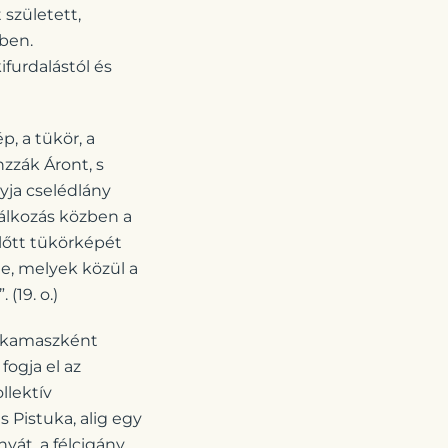
 született,
tben.
ifurdalástól és
, a tükör, a
zzák Áront, s
yja cselédlány
válkozás közben a
előtt tükörképét
e, melyek közül a
(19. o.)
ó kamaszként
fogja el az
llektív
 Pistuka, alig egy
yát, a félcigány