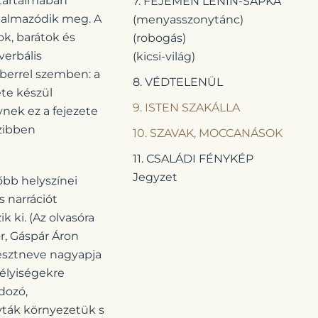
 tartalmában
7. FEJEMEN LENIN-SAPKA
ogalmazódik meg. A
(menyasszonytánc)
k, barátok és
(robogás)
verbális
(kicsi-világ)
mberrel szemben: a
8. VÉDTELENÜL
ete készül
9. ISTEN SZAKÁLLA
ynek ez a fejezete
szibben
10. SZAVAK, MOCCANÁSOK
11. CSALÁDI FÉNYKÉP
Jegyzet
őbb helyszínei
s narrációt
 ki. (Az olvasóra
r, Gáspár Áron
resztneve nagyapja
mélyiségekre
ldozó,
vták környezetük s