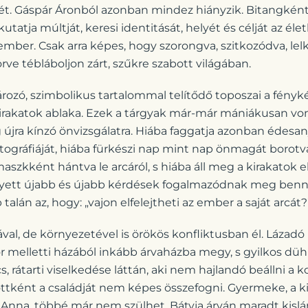
tét. Gáspár Áronból azonban mindez hiányzik. Bitangként
tatja múltját, keresi identitását, helyét és célját az éle
sember. Csak arra képes, hogy szorongva, szitkozódva, lelk
ve tébláboljon zárt, szűkre szabott világában.
zó, szimbolikus tartalommal telítődő toposzai a fénykép
irakatok ablaka. Ezek a tárgyak már-már mániákusan von
 újra kínzó önvizsgálatra. Hiába faggatja azonban édesan
tográfiáját, hiába fürkészi nap mint nap önmagát borot
aszkként hántva le arcáról, s hiába áll meg a kirakatok 
elyett újabb és újabb kérdések fogalmazódnak meg benn
alán az, hogy: „vajon elfelejtheti az ember a saját arcát?”. 
l, de környezetével is örökös konfliktusban él. Lázad
 melletti házából inkább árvaházba megy, s gyilkos düh 
rátarti viselkedése láttán, aki nem hajlandó beállni a ko
tként a családját nem képes összefogni. Gyermeke, a kis
, Anna, többé már nem szülhet. Bátyja árván maradt kislán