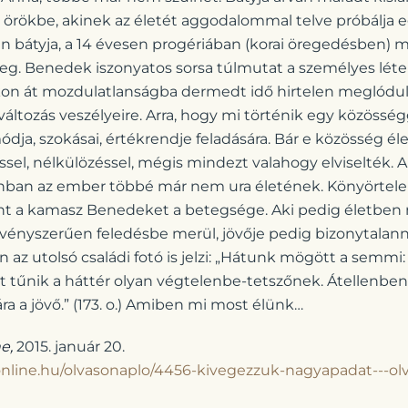
k örökbe, akinek az életét aggodalommal telve próbálja 
 bátyja, a 14 évesen progériában (korai öregedésben)
 meg. Benedek iszonyatos sorsa túlmutat a személyes lét
kon át mozdulatlanságba dermedt idő hirtelen meglódul
áltozás veszélyeire. Arra, hogy mi történik egy közösség
ódja, szokásai, értékrendje feladására. Bár e közösség él
ssel, nélkülözéssel, mégis mindezt valahogy elviselték. 
ban az ember többé már nem ura életének. Könyörtelen
mint a kamasz Benedeket a betegsége. Aki pedig életben 
vényszerűen feledésbe merül, jövője pedig bizonytalanná
 az utolsó családi fotó is jelzi: „Hátunk mögött a semmi: f
ért tűnik a háttér olyan végtelenbe-tetszőnek. Átellenb
ra a jövő.” (173. o.) Amiben mi most élünk…
e,
2015. január 20.
nline.hu/olvasonaplo/4456-kivegezzuk-nagyapadat---ol