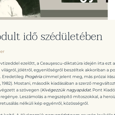
dult idő szédületében
ter
vtizeddel ezelőtt, a Ceauşescu-diktatúra idején írta ezt 
világról, jólétről, egyenlőségről beszéltek akkoriban a po
l. Eredetileg
Progéria
címmel jelent meg, más prózai írás
 1982). Mostani, második kiadásában a szerző megváltozt
t végzett a szövegen (
Kivégezzük nagyapádat.
Pont Kiadó,
 regénye. Leszámolás a megszépítő mítoszokkal, a heroi
etusálás nélküli kép egyénről, közösségről.