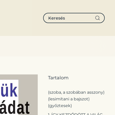
Tartalom
(szoba, a szobában asszony)
(lesimítani a bajszot)
(győztesek)
1. ÍGY KEZDŐDÖTT A VILÁG