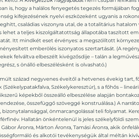
t keltő. A
Kivégezzük nagyapádat
nem csupán lexikális
ban is, hogy a halálos fenyegetés tegezés formájában f
enség kifejezésének nyelvi eszközeként ugyanis a rokono
hitt, családias viszonyra utal, de a totalitárius hatalom 
 lehet a teljes kiszolgáltatottság állapotába taszított e
atát. Itt mindkét eset érvényes: a megszólított környez
zményesített emberölés iszonyatos szertartását. (A regén
rekek felváltva elbeszélt kivégzősdije – talán a legművé
rész, s önálló elbeszélésként is olvasható.)
múlt század negyvenes éveitől a hetvenes évekig tart, f
 (Székelypatakfalva, Székelykeresztúr), s a főhős – lineári
szerű képekből összeálló elbeszélése alapján bontakozik
lrendezése, összefüggő szöveggé konstruálása.) A narráto
, bizonytalansággal, önmarcangolással teli folyamat. Ke
 férfinév. Hallatán önkéntelenül is jeles székelyföldi sze
: Gábor Áronra, Márton Áronra, Tamási Áronra, akik önfelá
sségformáló és alkotói tevékenységük által méltán kiví