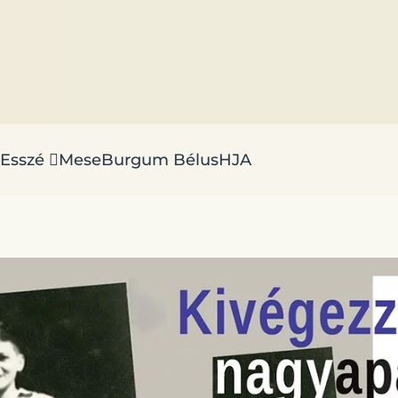
Esszé
Mese
Burgum Bélus
HJA