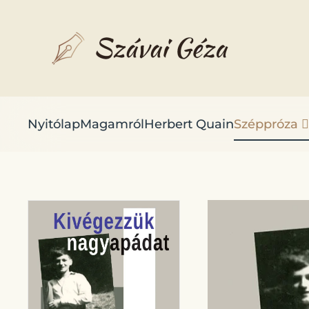
Fő tartalom átugrása
Nyitólap
Magamról
Herbert Quain
Széppróza