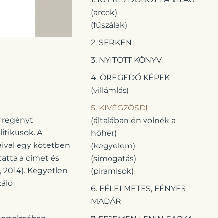
(arcok)
(fűszálak)
2. SERKEN
3. NYITOTT KÖNYV
4. ÖREGEDŐ KÉPEK
(villámlás)
5. KIVÉGZŐSDI
a regényt
(általában én volnék a
litikusok. A
hóhér)
aival egy kötetben
(kegyelem)
atta a címet és
(simogatás)
 2014). Kegyetlen
(piramisok)
záló
6. FÉLELMETES, FÉNYES
MADÁR