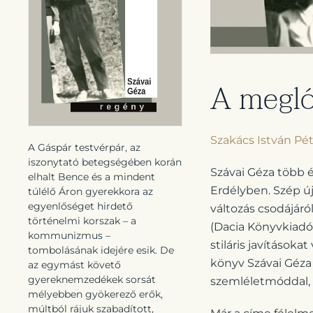
A megló
Szakács István Pé
A Gáspár testvérpár, az
iszonytató betegségében korán
Szávai Géza több é
elhalt Bence és a mindent
Erdélyben. Szép új 
túlélő Áron gyerekkora az
egyenlőséget hirdető
változás csodájáró
történelmi korszak – a
(Dacia Könyvkiadó,
kommunizmus –
stiláris javításoka
tombolásának idejére esik. De
könyv Szávai Géza
az egymást követő
gyereknemzedékek sorsát
szemléletmóddal, r
mélyebben gyökerező erők,
múltból rájuk szabadított,