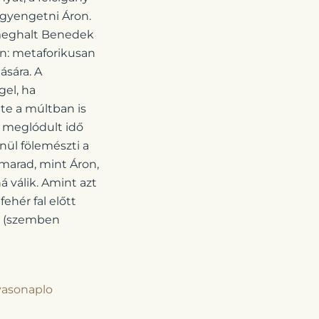
egyengetni Áron.
 meghalt Benedek
en: metaforikusan
ására. A
gel, ha
ete a múltban is
A meglódult idő
ül fölemészti a
marad, mint Áron,
 válik. Amint azt
ehér fal előtt
en (szemben
vasonaplo