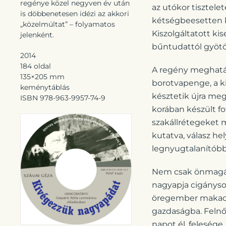
regénye közel negyven év után
az utókor tisztele
is döbbenetesen idézi az akkori
kétségbeesetten ku
„közelmúltat” – folyamatos
Kiszolgáltatott ki
jelenként.
bűntudattól gyötör
2014
184 oldal
A regény meghatáro
135×205 mm
borotvapenge, a k
keménytáblás
késztetik újra meg
ISBN 978-963-9957-74-9
korában készült fo
szakállrétegeket m
kutatva, válasz h
legnyugtalanítóbb t
Nem csak önmagáva
nagyapja cigánysor
öregember makacs, 
gazdaságba. Felnőt
napot él, felesége