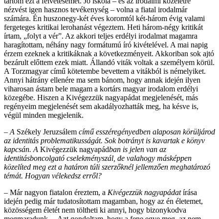
tartom ezt a felvetésemet. Jó iskola – és az irodalmi közéletre
nézvést igen hasznos tevékenység – volna a fiatal irodalmár
számára. Én huszonegy-két éves koromtól két-három évig valami
fergeteges kritikai lerohanást végeztem. Heti három-négy kritikát
írtam, „folyt a vér”. Az akkori teljes erdélyi irodalmat magamra
haragítottam, néhány nagy formátumú író kivételével. A mai napig
érzem ezeknek a kritikáknak a következményeit. Akkoriban sok ajtó
bezárult előttem ezek miatt. Állandó viták voltak a személyem körül.
A Torzmagyar című kötetembe bevettem a vitákból is némelyiket.
Annyi hátrány ellenére ma sem bánom, hogy annak idején ilyen
viharosan ástam bele magam a kortárs magyar irodalom erdélyi
közegébe. Hiszen a Kivégezzük nagyapádat megjelenését, más
regényeim megjelenését sem akadályozhatták meg, ha késve is,
végül minden megjelenik.
– A
Székely Jeruzsálem
című esszéregényedben alaposan körüljárod
az identitás problematikusságát. Sok botrányt is kavartak e könyv
kapcsán. A
Kivégezzük nagyapád
ban is jelen van az
identitásboncolgató cselekményszál, de valahogy másképpen
közelíted meg ezt a határon túli szerzőknél jellemzően meghatározó
témát. Hogyan vélekedsz erről?
– Már nagyon fiatalon éreztem, a
Kivégezzük nagyapádat
írása
idején pedig már tudatosítottam magamban, hogy az én életemet,
közösségem életét nem töltheti ki annyi, hogy bizonykodva
megmaradunk… Azt gondoltam, hogy a fene egye meg, az nem