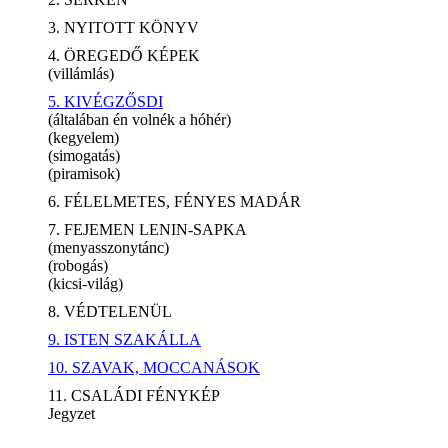
3. NYITOTT KÖNYV
4. ÖREGEDŐ KÉPEK
(villámlás)
5. KIVÉGZŐSDI
(általában én volnék a hóhér)
(kegyelem)
(simogatás)
(piramisok)
6. FÉLELMETES, FÉNYES MADÁR
7. FEJEMEN LENIN-SAPKA
(menyasszonytánc)
(robogás)
(kicsi-világ)
8. VÉDTELENÜL
9. ISTEN SZAKÁLLA
10. SZAVAK, MOCCANÁSOK
11. CSALÁDI FÉNYKÉP
Jegyzet