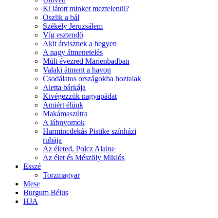
Ki látott minket meztelenül?
Oszlik a bál
Székely Jeruzsálem
Víg esztendő
Akit átvisznek a hegyen
A nagy átmenetelés
Múlt évezred Marienbadban
Valaki átment a havon
Csodálatos országokba hoztalak
Aletta bárkája
Kivégezzük nagyapádat
Amiért élünk
Makámaszútra
A lábnyomok
Harmincdekás Pistike színházi
ruhája
Az életed, Polcz Alaine
Az élet és Mészöly Miklós
Esszé
Torzmagyar
Mese
Burgum Bélus
HJA