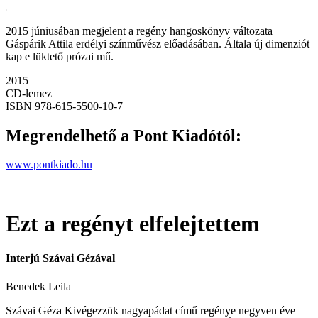
2015 júniusában megjelent a regény hangoskönyv változata
Gáspárik Attila erdélyi színművész előadásában. Általa új dimenziót
kap e lüktető prózai mű.
2015
CD-lemez
ISBN
978-615-5500-10-7
Megrendelhető a Pont Kiadótól:
www.pontkiado.hu
Ezt a regényt elfelejtettem
Interjú Szávai Gézával
Benedek Leila
Szávai Géza Kivégezzük nagyapádat című regénye negyven éve