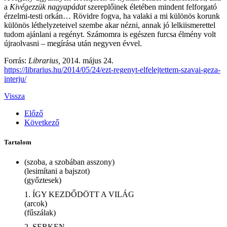
a
Kivégezzük nagyapádat
szereplőinek életében mindent felforgató
érzelmi-testi orkán… Rövidre fogva, ha valaki a mi különös korunk
különös léthelyzeteivel szembe akar nézni, annak jó lelkiismerettel
tudom ajánlani a regényt. Számomra is egészen furcsa élmény volt
újraolvasni – megírása után negyven évvel.
Forrás:
Librarius,
2014. május 24.
https://librarius.hu/2014/05/24/ezt-regenyt-elfelejtettem-szavai-geza-
interju/
Vissza
Előző
Következő
Tartalom
(szoba, a szobában asszony)
(lesimítani a bajszot)
(győztesek)
1. ÍGY KEZDŐDÖTT A VILÁG
(arcok)
(fűszálak)
2. SERKEN