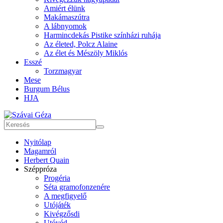
Amiért élünk
Makámaszútra
A lábnyomok
Harmincdekás Pistike színházi ruhája
Az életed, Polcz Alaine
Az élet és Mészöly Miklós
Esszé
Torzmagyar
Mese
Burgum Bélus
HJA
Nyitólap
Magamról
Herbert Quain
Széppróza
Progéria
Séta gramofonzenére
A megfigyelő
Utójáték
Kivégzősdi
Utóvéd