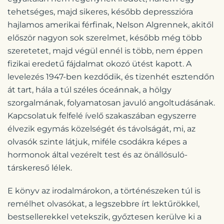
tehetséges, majd sikeres, később depresszióra
hajlamos amerikai férfinak, Nelson Algrennek, akitől
először nagyon sok szerelmet, később még több
szeretetet, majd végül ennél is több, nem éppen
fizikai eredetű fájdalmat okozó ütést kapott. A
levelezés 1947-ben kezdődik, és tizenhét esztendőn
át tart, hála a túl széles óceánnak, a hölgy
szorgalmának, folyamatosan javuló angoltudásának.
Kapcsolatuk felfelé ívelő szakaszában egyszerre
élvezik egymás közelségét és távolságát, mi, az
olvasók szinte látjuk, miféle csodákra képes a
hormonok által vezérelt test és az önállósuló-
társkereső lélek.
E könyv az irodalmárokon, a történészeken túl is
remélhet olvasókat, a legszebbre írt lektűrökkel,
bestsellerekkel vetekszik, győztesen kerülve ki a