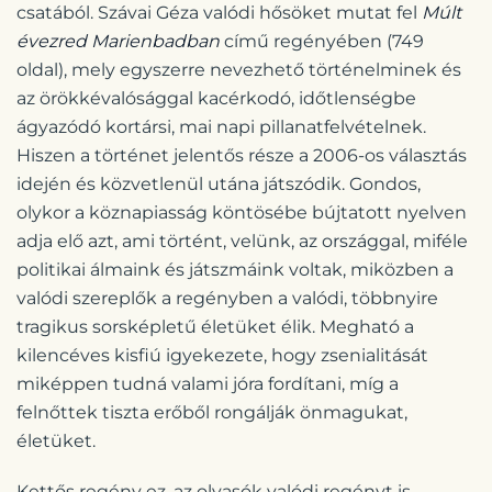
csatából. Szávai Géza valódi hősöket mutat fel
Múlt
évezred Marienbadban
című regényében (749
oldal), mely egyszerre nevezhető történelminek és
az örökkévalósággal kacérkodó, időtlenségbe
ágyazódó kortársi, mai napi pillanatfelvételnek.
Hiszen a történet jelentős része a 2006-os választás
idején és közvetlenül utána játszódik. Gondos,
olykor a köznapiasság köntösébe bújtatott nyelven
adja elő azt, ami történt, velünk, az országgal, miféle
politikai álmaink és játszmáink voltak, miközben a
valódi szereplők a regényben a valódi, többnyire
tragikus sorsképletű életüket élik. Megható a
kilencéves kisfiú igyekezete, hogy zsenialitását
miképpen tudná valami jóra fordítani, míg a
felnőttek tiszta erőből rongálják önmagukat,
életüket.
Kettős regény ez, az olvasók valódi regényt is