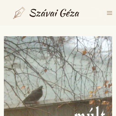
Fő tartalom átugrása