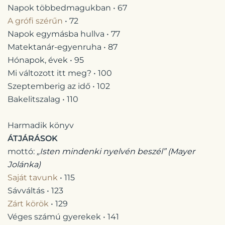
Napok többedmagukban • 67
A grófi szérűn
• 72
Napok egymásba hullva • 77
Matektanár-egyenruha • 87
Hónapok, évek • 95
Mi változott itt meg? • 100
Szeptemberig az idő • 102
Bakelitszalag • 110
Harmadik könyv
ÁTJÁRÁSOK
mottó:
„Isten mindenki nyelvén beszél”
(Mayer
Jolánka)
Saját tavunk
• 115
Sávváltás • 123
Zárt körök
• 129
Véges számú gyerekek • 141