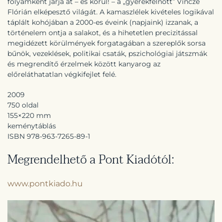
folyamként járja át – és körül! – a „gyerekfelnőtt” Vincze
Flórián elképesztő világát. A kamaszlélek kivételes logikával
táplált kohójában a 2000-es éveink (napjaink) izzanak, a
történelem ontja a salakot, és a hihetetlen precizitással
megidézett körülmények forgatagában a szereplők sorsa
bűnök, vezeklések, politikai csaták, pszichológiai játszmák
és megrendítő érzelmek között kanyarog az
előreláthatatlan végkifejlet felé.
2009
750 oldal
155×220 mm
keménytáblás
ISBN 978-963-7265-89-1
Megrendelhető a Pont Kiadótól:
www.pontkiado.hu