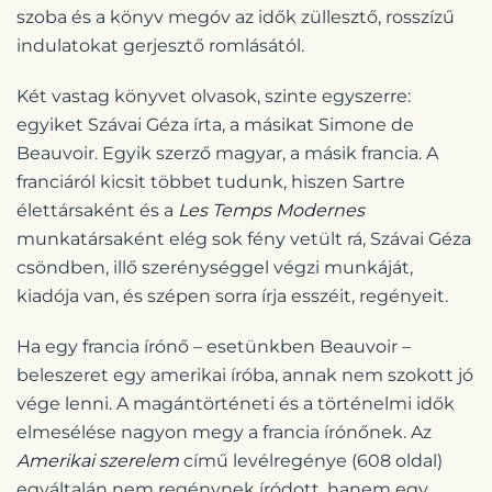
szoba és a könyv megóv az idők züllesztő, rosszízű
indulatokat gerjesztő romlásától.
Két vastag könyvet olvasok, szinte egyszerre:
egyiket Szávai Géza írta, a másikat Simone de
Beauvoir. Egyik szerző magyar, a másik francia. A
franciáról kicsit többet tudunk, hiszen Sartre
élettársaként és a
Les Temps Modernes
munkatársaként elég sok fény vetült rá, Szávai Géza
csöndben, illő szerénységgel végzi munkáját,
kiadója van, és szépen sorra írja esszéit, regényeit.
Ha egy francia írónő – esetünkben Beauvoir –
beleszeret egy amerikai íróba, annak nem szokott jó
vége lenni. A magántörténeti és a történelmi idők
elmesélése nagyon megy a francia írónőnek. Az
Amerikai szerelem
című levélregénye (608 oldal)
egyáltalán nem regénynek íródott, hanem egy