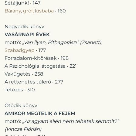
Sétáljunk! • 147
Bárány, gróf, kisbaba
• 160
Negyedik könyv
VASÁRNAPI ÉVEK
mottó:
„Van ilyen, Pithagorász!” (Zsanett)
Szabadgyep
• 177
Forradalom-kitörések • 198
A Pszichológia látogatása • 221
Vakügetés • 258
A rettenetes túlerő • 277
Tetőzés • 310
Ötödik könyv
AMIKOR MEGTELIK A FEJEM
mottó:
„Az agyam ellen nem tehetek semmit?”
(Vincze Flórián)