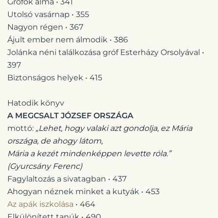
Grófok álma • 341
Utolsó vasárnap • 355
Nagyon régen • 367
Ájult ember nem álmodik • 386
Jolánka néni találkozása gróf Esterházy Orsolyával •
397
Biztonságos helyek • 415
Hatodik könyv
A MEGCSALT JÓZSEF ORSZÁGA
mottó:
„Lehet, hogy valaki azt gondolja, ez Mária
országa, de ahogy látom,
Mária a kezét mindenképpen levette róla.”
(Gyurcsány Ferenc)
Fagylaltozás a sivatagban • 437
Ahogyan néznek minket a kutyák • 453
Az apák iszkolása
• 464
Elkülönített tanúk • 490