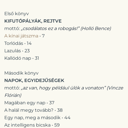
Első könyv
KIFUTÓPÁLYÁK, REJTVE
mottó:
„csodálatos ez a robogás!”
(Holló Bence)
A kínai játszma
• 7
Torlódás • 14
Lazulás • 23
Kallódó nap • 31
Második könyv
NAPOK, EGYIDEJŰSÉGEK
mottó:
„az van, hogy például ülök a vonaton” (Vincze
Flórián)
Magában egy nap • 37
A halál megy tovább? • 38
Egy nap, meg a második • 44
Az intelligens bicska • 59