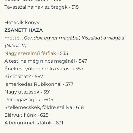
Tavasszal halnak az öregek • 515
Hetedik könyv
ZSANETT HÁZA
mottó:
„Gondolt egyet magába’, Kiszaladt a világba”
(Nikolett)
Nagy szerelmű férfiak
• 535
A test, ha még nincs magánál • 547
Énekes tyúk hergeli a várost • 557
Ki sétáltat? • 567
Ismerkedés Rubikonnal • 577
Nagy utazások • 591
Pőre igazságok • 605
Szellemecskék, földre szállva • 618
Elárvult fiúnk • 625
A bőrömmel is látok • 631