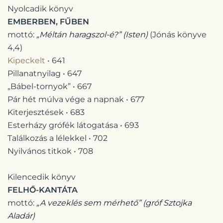
Nyolcadik könyv
EMBERBEN, FŰBEN
mottó:
„Méltán haragszol-é?”
(Isten)
(Jónás könyve
4,4)
Kipeckelt
• 641
Pillanatnyilag • 647
„Bábel-tornyok” • 667
Pár hét múlva vége a napnak • 677
Kiterjesztések • 683
Esterházy grófék látogatása • 693
Találkozás a lélekkel • 702
Nyilvános titkok • 708
Kilencedik könyv
FELHŐ-KANTÁTA
mottó:
„A vezeklés sem mérhető”
(gróf Sztojka
Aladár)