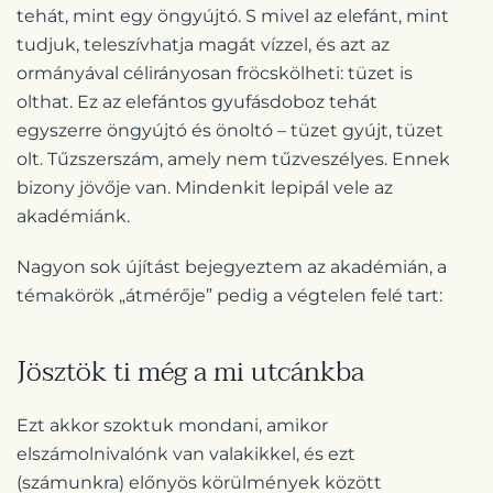
tehát, mint egy öngyújtó. S mivel az elefánt, mint
tudjuk, teleszívhatja magát vízzel, és azt az
ormányával célirányosan fröcskölheti: tüzet is
olthat. Ez az elefántos gyufásdoboz tehát
egyszerre öngyújtó és önoltó – tüzet gyújt, tüzet
olt. Tűzszerszám, amely nem tűzveszélyes. Ennek
bizony jövője van. Mindenkit lepipál vele az
akadémiánk.
Nagyon sok újítást bejegyeztem az akadémián, a
témakörök „átmérője” pedig a végtelen felé tart:
Jösztök ti még a mi utcánkba
Ezt akkor szoktuk mondani, amikor
elszámolnivalónk van valakikkel, és ezt
(számunkra) előnyös körülmények között