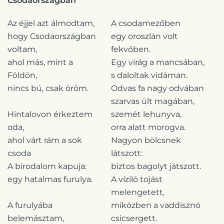
Csodaországban
Az éjjel azt álmodtam,
A csodamezőben
hogy Csodaországban
egy oroszlán volt
voltam,
fekvőben.
ahol más, mint a
Egy virág a mancsában,
Földön,
s daloltak vidáman.
nincs bú, csak öröm.
Odvas fa nagy odvában
szarvas ült magában,
Hintalovon érkeztem
szemét lehunyva,
oda,
orra alatt morogva.
ahol várt rám a sok
Nagyon bölcsnek
csoda
látszott:
A birodalom kapuja:
biztos bagolyt játszott.
egy hatalmas furulya.
A víziló tojást
melengetett,
A furulyába
miközben a vaddisznó
belemásztam,
csicsergett.