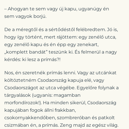
– Ahogyan te sem vagy új kapu, ugyanúgy én
sem vagyok borjú.
De a méregtől és a sértődéstől felébredtem. Jó is,
hogy így történt, mert rájöttem: egy zenélő utca,
egy zenélő kapu és én épp egy zenekart,
„komplett bandát” teszünk ki. És felmerül a nagy
kérdés: ki lesz a prímás?!
Nos, én szeretnék prímás lenni. Vagy az utcánkat
költöztetném Csodaország kapuja elé, vagy
Csodaországot az utca végébe. Egyelőre folynak a
tárgyalások (ugyanis: magamban
morfondírozok!). Ha minden sikerül, Csodaország
kapujában fogok állni frakkban,
csokornyakkendőben, szombreróban és patkolt
csizmában én, a prímás. Zeng majd az egész világ.