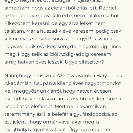
egy jó helyre, és ott eldugtam. Éjszaka azt
álmodtam, hogy az elefántból óriás lett. Reggel
aztán, ahogy megyek ki érte, nem találom sehol.
Elkezdtem keresni, de egy árva lelket nem
találtam. Már a huszadik éve keresem, pedig csak
kilenc éves vagyok. Borzasztó, ugye? Lassan a
negyvenedik éve keresem, de még mindig nincs
meg. Hogy telik az idő! Addig-addig keresem,
amíg hatvan éves leszek. Ugye elhiszitek?
Naná, hogy elhisszük! Azért vagyunk a Háry János
Akadémián. Csupán a kilenc éves nagyotmondót
kell meggyőznünk arról, hogy hatvan évesen,
nyugdíjba vonulása után is tovább kell keresnie a
csodálatos elefántot. Mert nem akármilyen
teremtmény az! Ha belefér a gyufásdobozba, az
azt jelenti, hogy ormányával akár meg is
gyújthatja a gyufaszálakat. Úgy fog működni