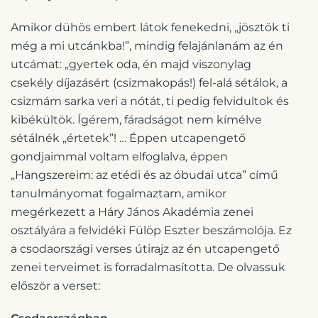
Amikor dühös embert látok fenekedni, „jösztök ti
még a mi utcánkba!”, mindig felajánlanám az én
utcámat: „gyertek oda, én majd viszonylag
csekély díjazásért (csizmakopás!) fel-alá sétálok, a
csizmám sarka veri a nótát, ti pedig felvidultok és
kibékültök. Ígérem, fáradságot nem kímélve
sétálnék „értetek”! … Éppen utcapengető
gondjaimmal voltam elfoglalva, éppen
„Hangszereim: az etédi és az óbudai utca” című
tanulmányomat fogalmaztam, amikor
megérkezett a Háry János Akadémia zenei
osztályára a felvidéki Fülöp Eszter beszámolója. Ez
a csodaországi verses útirajz az én utcapengető
zenei terveimet is forradalmasította. De olvassuk
először a verset: