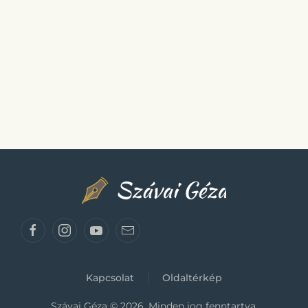
Kapcsolat
Oldaltérkép
Szávai Géza ©
2026.
Minden jog fenntartva.