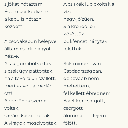
s jókat nótáztam.
A csirkék lubickoltak a
És amikor kedve tellett:
vízben
a kapu is nótázni
nagy-jóízűen.
kezdett.
S a krokodilok
közöttük:
A csodakapun belépve,
bukfencet hánytak
álltam csuda nagyot
fölöttük.
nézve.
A fák gumiból voltak
Sok minden van
s csak úgy pattogtak,
Csodaországban,
ha a teve rájuk szállott,
de tovább nem
mert az volt a madár
mehettem,
ott!
fel kellett ébrednem.
A mezőnek szemei
A vekker csörgött,
voltak,
csörgött
s reám kacsintottak.
álommal teli fejem
A virágok mosolyogtak,
fölött.