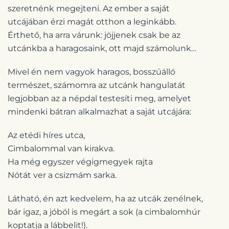
szeretnénk megejteni. Az ember a saját
utcájában érzi magát otthon a leginkább.
Érthető, ha arra várunk: jöjjenek csak be az
utcánkba a haragosaink, ott majd számolunk…
Mivel én nem vagyok haragos, bosszúálló
természet, számomra az utcánk hangulatát
legjobban az a népdal testesíti meg, amelyet
mindenki bátran alkalmazhat a saját utcájára:
Az etédi híres utca,
Cimbalommal van kirakva.
Ha még egyszer végigmegyek rajta
Nótát ver a csizmám sarka.
Látható, én azt kedvelem, ha az utcák zenélnek,
bár igaz, a jóból is megárt a sok (a cimbalomhúr
koptatja a lábbelit!).