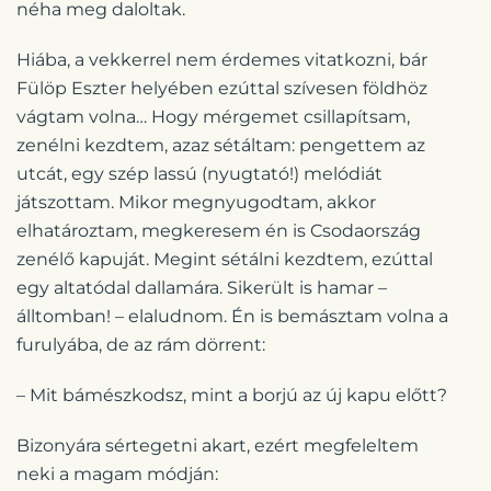
néha meg daloltak.
Hiába, a vekkerrel nem érdemes vitatkozni, bár
Fülöp Eszter helyében ezúttal szívesen földhöz
vágtam volna… Hogy mérgemet csillapítsam,
zenélni kezdtem, azaz sétáltam: pengettem az
utcát, egy szép lassú (nyugtató!) melódiát
játszottam. Mikor megnyugodtam, akkor
elhatároztam, megkeresem én is Csodaország
zenélő kapuját. Megint sétálni kezdtem, ezúttal
egy altatódal dallamára. Sikerült is hamar –
álltomban! – elaludnom. Én is bemásztam volna a
furulyába, de az rám dörrent:
– Mit bámészkodsz, mint a borjú az új kapu előtt?
Bizonyára sértegetni akart, ezért megfeleltem
neki a magam módján: