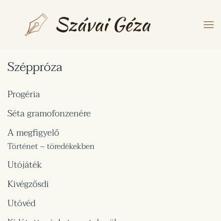
Fő tartalom átugrása
Széppróza
Progéria
Séta gramofonzenére
A megfigyelő
Történet – töredékekben
Utójáték
Kivégzősdi
Utóvéd