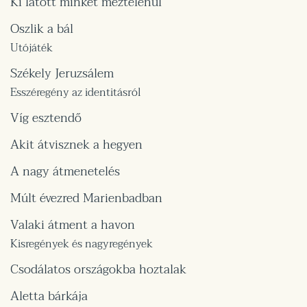
Ki látott minket meztelenül
Oszlik a bál
Utójáték
Székely Jeruzsálem
Esszéregény az identitásról
Víg esztendő
Akit átvisznek a hegyen
A nagy átmenetelés
Múlt évezred Marienbadban
Valaki átment a havon
Kisregények és nagyregények
Csodálatos országokba hoztalak
Aletta bárkája