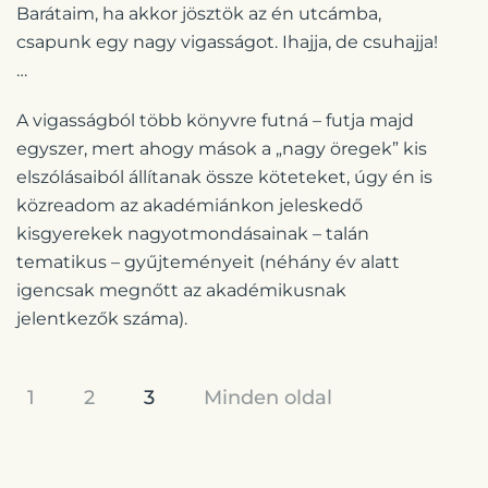
Barátaim, ha akkor jösztök az én utcámba,
csapunk egy nagy vigasságot. Ihajja, de csuhajja!
…
A vigasságból több könyvre futná – futja majd
egyszer, mert ahogy mások a „nagy öregek” kis
elszólásaiból állítanak össze köteteket, úgy én is
közreadom az akadémiánkon jeleskedő
kisgyerekek nagyotmondásainak – talán
tematikus – gyűjteményeit (néhány év alatt
igencsak megnőtt az akadémikusnak
jelentkezők száma).
1
2
3
Minden oldal